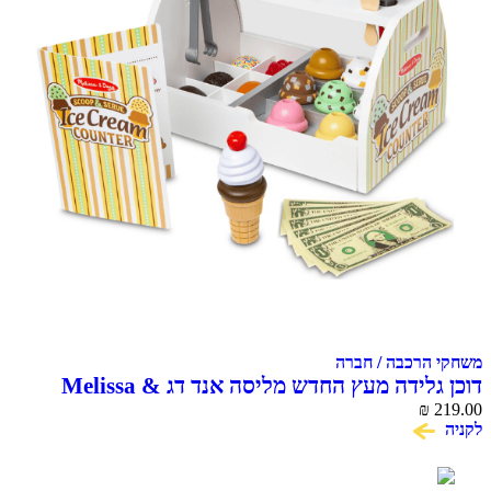
משחקי הרכבה / חברה
דוכן גלידה מעץ החדש מליסה אנד דג Melissa &
Doug Scoop & Serve Ice Cream Counter
₪
219.00
לקניה