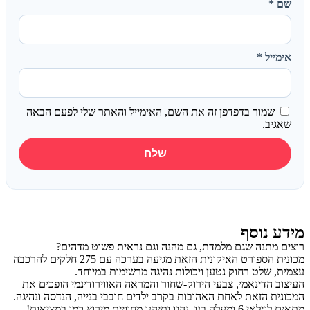
שם
*
אימייל
*
שמור בדפדפן זה את השם, האימייל והאתר שלי לפעם הבאה
שאגיב.
מידע נוסף
רוצים מתנה שגם מלמדת, גם מהנה וגם נראית פשוט מדהים?
מכונית הספורט האיקונית הזאת מגיעה בערכה עם 275 חלקים להרכבה
עצמית, שלט רחוק נטען ויכולות נהיגה מרשימות במיוחד.
העיצוב הדינאמי, צבעי הירוק-שחור והמראה האווירודינמי הופכים את
המכונית הזאת לאחת האהובות בקרב ילדים חובבי בנייה, הנדסה ונהיגה.
מתאים לגילאי 6 ומעלה בנו, נהגו ותיהנו מחוויית מירוץ כמו במציאות!