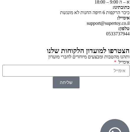
א – ה 9:00 – 18:00
כתובתינו:
כיכר הרקפות 6 חיפה החנות לא מונגשת
אימייל:
support@supertoy.co.il
טלפון:
0533737944
הצטרפו למועדון הלקוחות שלנו
ותהנו מהטבות ומבצעים מיוחדים לחברי מועדון
אימייל
שליחה
© 2026 כל הזכויות שמורות ל
SuperTOY סופרטוי
WebDigital – וובדיגיטל עיצוב ובניית אתרים
גליל אונליין – פרסום לחנויות וירטואליות