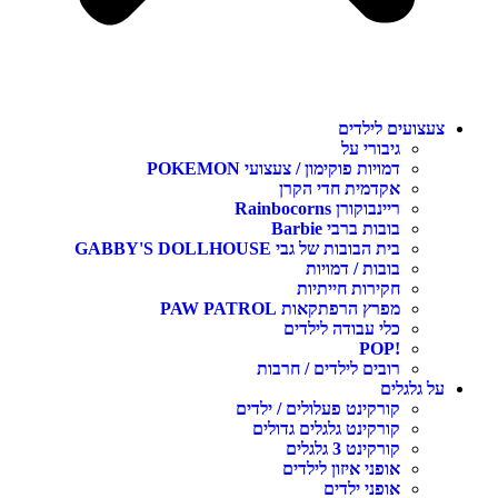
צעצועים לילדים
גיבורי על
דמויות פוקימון / צעצועי POKEMON
אקדמית חדי הקרן
ריינבוקורן Rainbocorns
בובות ברבי Barbie
בית הבובות של גבי GABBY'S DOLLHOUSE
בובות / דמויות
חקירות חייתיות
מפרץ הרפתקאות PAW PATROL
כלי עבודה לילדים
!POP
רובים לילדים / חרבות
על גלגלים
קורקינט פעלולים / ילדים
קורקינט גלגלים גדולים
קורקינט 3 גלגלים
אופני איזון לילדים
אופני ילדים