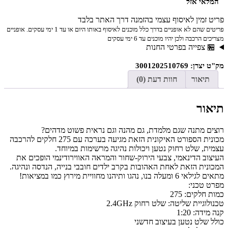
המלאי אזל
פריט זמין לאיסוף עצמי בהזמנה דרך האתר בלבד
פריטים שהם לא אופניים בדרך כלל מוכנים לאיסוף באותו היום או עד 1 ימי עסקים. אופניים
מצריכים הרכבה ולכן יהיו מוכנים עד 6 ימי עסקים
🏪 צפייה בפרטי החנות
מק"ט יצרן: 3001202510769
תיאור
חוות דעת (0)
תיאור
רוצים מתנה שגם מלמדת, גם מהנה וגם נראית פשוט מדהים?
מכונית הספורט האיקונית הזאת מגיעה בערכה עם 275 חלקים להרכבה
עצמית, שלט רחוק נטען ויכולות נהיגה מרשימות במיוחד.
העיצוב הדינאמי, צבעי הירוק-שחור והמראה האווירודינמי הופכים את
המכונית הזאת לאחת האהובות בקרב ילדים חובבי בנייה, הנדסה ונהיגה.
מתאים לגילאי 6 ומעלה בנו, נהגו ותיהנו מחוויית מירוץ כמו במציאות!
מפרט טכני:
כמות חלקים: 275
טכנולוגיית שליטה: שלט רחוק 2.4GHz
קנה מידה: 1:20
כולל שלט נטען בעיצוב חדשני