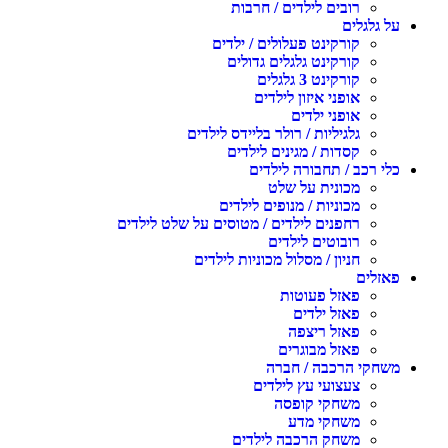
רובים לילדים / חרבות
על גלגלים
קורקינט פעלולים / ילדים
קורקינט גלגלים גדולים
קורקינט 3 גלגלים
אופני איזון לילדים
אופני ילדים
גלגיליות / רולר בליידס לילדים
קסדות / מגינים לילדים
כלי רכב / תחבורה לילדים
מכונית על שלט
מכוניות / מנופים לילדים
רחפנים לילדים / מטוסים על שלט לילדים
רובוטים לילדים
חניון / מסלול מכוניות לילדים
פאזלים
פאזל פעוטות
פאזל ילדים
פאזל ריצפה
פאזל מבוגרים
משחקי הרכבה / חברה
צעצועי עץ לילדים
משחקי קופסה
משחקי מדע
משחק הרכבה לילדים