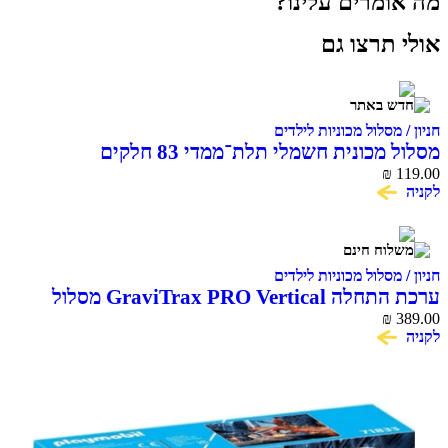
מה אומרים עלינו?
אולי תרצו גם
חניון / מסלול מכוניות לילדים
מסלול מכונית חשמלי תלת־ממדי 83 חלקים
VERSATILE 3D TRACKCAR
₪
119.00
לקניה
חניון / מסלול מכוניות לילדים
ערכת התחלה GraviTrax PRO Vertical מסלול
389.00
₪
גולות תלת־ממדי Ravensburger
לקניה