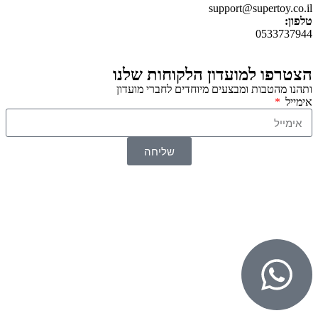
support@supertoy.co.il
טלפון:
0533737944
הצטרפו למועדון הלקוחות שלנו
ותהנו מהטבות ומבצעים מיוחדים לחברי מועדון
אימייל
שליחה
© 2026 כל הזכויות שמורות ל
SuperTOY סופרטוי
WebDigital – וובדיגיטל עיצוב ובניית אתרים
גליל אונליין – פרסום לחנויות וירטואליות