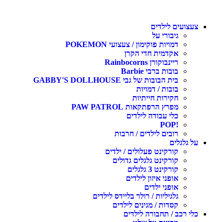
צעצועים לילדים
גיבורי על
דמויות פוקימון / צעצועי POKEMON
אקדמית חדי הקרן
ריינבוקורן Rainbocorns
בובות ברבי Barbie
בית הבובות של גבי GABBY'S DOLLHOUSE
בובות / דמויות
חקירות חייתיות
מפרץ הרפתקאות PAW PATROL
כלי עבודה לילדים
!POP
רובים לילדים / חרבות
על גלגלים
קורקינט פעלולים / ילדים
קורקינט גלגלים גדולים
קורקינט 3 גלגלים
אופני איזון לילדים
אופני ילדים
גלגיליות / רולר בליידס לילדים
קסדות / מגינים לילדים
כלי רכב / תחבורה לילדים