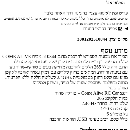
המלאי אזל
פריט זמין לאיסוף עצמי בהזמנה דרך האתר בלבד
פריטים שהם לא אופניים בדרך כלל מוכנים לאיסוף באותו היום או עד 1 ימי עסקים. אופניים
מצריכים הרכבה ולכן יהיו מוכנים עד 6 ימי עסקים
🏪 צפייה בפרטי החנות
מק"ט יצרן: 3001202510844
מידע נוסף
הכירו את מכונית הספורט להרכבה מדגם 510844 מבית COME ALIVE
שילוב מהפנט בין בניית לגו מתקדמת לבין שלט עוצמתי וקל להפעלה.
הדגם הזה כולל 265 חלקים להרכבה מדויקת בעיצוב טורקיז-שחור נועז
עם נגיעות ורודות, המתאים בדיוק לילדים עם דמיון עשיר ואהבה לאקשן.
מגיע עם שלט רחוק בטכנולוגיית 2.4GHz לשליטה חלקה וללא הפרעות.
מתנה מושלמת שתספק שעות של בנייה, משחק ולמידה!
מפרט טכני:
דגם: Come Alive RC Car – טורקיז שחור
כמות חלקים: 265
שלט רחוק: בתדר 2.4GHz
קנה מידה: 1:20
גיל מומלץ: 6+
כולל שלט, רכיב טעינה USB, הוראות הרכבה