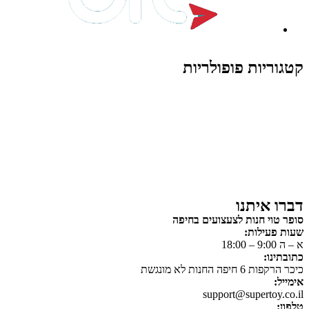
קטגוריות פופולריות
צעצועים לילדים
משחקי הרכבה / חברה
על גלגלים
פאזלים
כלי רכב / תחבורה לילדים
משחקי יצירה ואומנות לילדים
משחקי יצירה ואמנות
דברו איתנו
סופר טוי חנות לצעצועים בחיפה
שעות פעילות:
א – ה 9:00 – 18:00
כתובתינו:
כיכר הרקפות 6 חיפה החנות לא מונגשת
אימייל:
support@supertoy.co.il
טלפון: