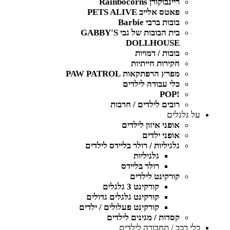
ריינבוקורן Rainbocorns
פאטס אלייב PETS ALIVE
בובות ברבי Barbie
בית הבובות של גבי GABBY'S
DOLLHOUSE
בובות / דמויות
חקירות חייתיות
מפרץ הרפתקאות PAW PATROL
כלי עבודה לילדים
!POP
רובים לילדים / חרבות
על גלגלים
אופני איזון לילדים
אופני ילדים
גלגיליות / רולר בליידס לילדים
גלגיליות
רולר בליידס
קורקינט לילדים
קורקינט 3 גלגלים
קורקינט גלגלים גדולים
קורקינט פעלולים / ילדים
קסדות / מגינים לילדים
כלי רכב / תחבורה לילדים