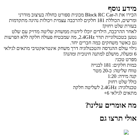
מידע נוסף
הכירו את ה-Block RC Car מכונית ספורט כחולה בעיצוב מודרני
ומרשים, הכוללת 181 חלקים להרכבה עצמית ויכולות נהיגה מתקדמות
בעזרת שלט רחוק!
לאחר ההרכבה, הילדים יוכלו ליהנות ממשחק שליטה מדויק עם שלט
נטען בטכנולוגיית תדר 2.4GHz, מה שמבטיח פעולה חלקה ללא הפרעות
גם כאשר משחקים כמה חברים יחד.
גילוי עולם ההנדסה והטכנולוגיה דרך משחק אינטראקטיבי מתאים לגילאי
6 ומעלה, מושלם למתנה חינוכית ומהנה!
מפרט טכני:
כמות חלקים: 181 לבנייה
טווח שליטה: כ-20 מטר
קנה מידה: 1:20
כולל שלט רחוק
טכנולוגיה: 2.4GHz לשליטה חלקה
מתאים לגילאי 6+
מה אומרים עלינו?
אולי תרצו גם