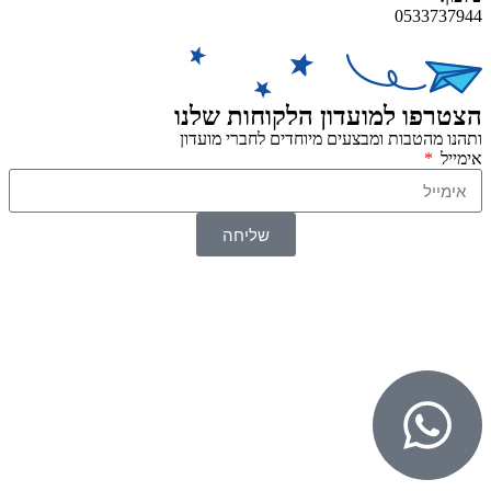
0533737944
הצטרפו למועדון הלקוחות שלנו
ותהנו מהטבות ומבצעים מיוחדים לחברי מועדון
אימייל
שליחה
© 2026 כל הזכויות שמורות ל
SuperTOY סופרטוי
WebDigital – וובדיגיטל עיצוב ובניית אתרים
גליל אונליין – פרסום לחנויות וירטואליות