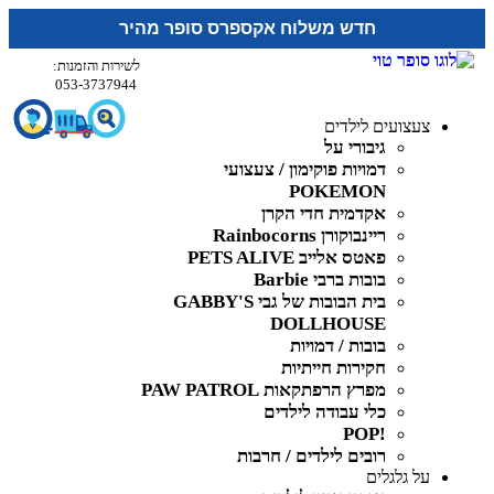
חדש משלוח אקספרס סופר מהיר
לשירות והזמנות:
053-3737944
צעצועים לילדים
גיבורי על
דמויות פוקימון / צעצועי
POKEMON
אקדמית חדי הקרן
ריינבוקורן Rainbocorns
פאטס אלייב PETS ALIVE
בובות ברבי Barbie
בית הבובות של גבי GABBY'S
DOLLHOUSE
בובות / דמויות
חקירות חייתיות
מפרץ הרפתקאות PAW PATROL
כלי עבודה לילדים
!POP
רובים לילדים / חרבות
על גלגלים