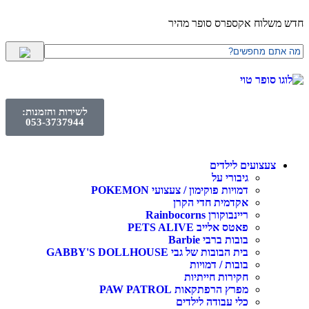
חדש משלוח אקספרס סופר מהיר
לשירות והזמנות:
053-3737944
צעצועים לילדים
גיבורי על
דמויות פוקימון / צעצועי POKEMON
אקדמית חדי הקרן
ריינבוקורן Rainbocorns
פאטס אלייב PETS ALIVE
בובות ברבי Barbie
בית הבובות של גבי GABBY'S DOLLHOUSE
בובות / דמויות
חקירות חייתיות
מפרץ הרפתקאות PAW PATROL
כלי עבודה לילדים