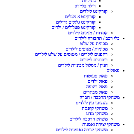
גלגיליות
רולר בליידס
קורקינט לילדים
קורקינט 3 גלגלים
קורקינט גלגלים גדולים
קורקינט פעלולים / ילדים
קסדות / מגינים לילדים
כלי רכב / תחבורה לילדים
מכונית על שלט
מכוניות / מנופים לילדים
רחפנים לילדים / מטוסים על שלט לילדים
רובוטים לילדים
חניון / מסלול מכוניות לילדים
פאזלים
פאזל פעוטות
פאזל ילדים
פאזל ריצפה
פאזל מבוגרים
משחקי הרכבה / חברה
צעצועי עץ לילדים
משחקי קופסה
משחקי מדע
משחק הרכבה לילדים
משחקי יצירה ואמנות
משחקי יצירה ואומנות לילדים