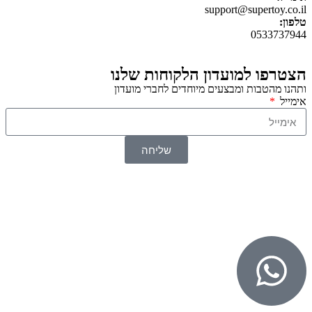
support@supertoy.co.il
טלפון:
0533737944
הצטרפו למועדון הלקוחות שלנו
ותהנו מהטבות ומבצעים מיוחדים לחברי מועדון
אימייל
שליחה
© 2026 כל הזכויות שמורות ל
SuperTOY סופרטוי
WebDigital – וובדיגיטל עיצוב ובניית אתרים
גליל אונליין – פרסום לחנויות וירטואליות