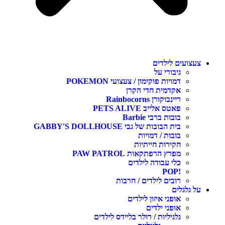
צעצועים לילדים
גיבורי על
דמויות פוקימון / צעצועי POKEMON
אקדמית חדי הקרן
ריינבוקורן Rainbocorns
פאטס אלייב PETS ALIVE
בובות ברבי Barbie
בית הבובות של גבי GABBY'S DOLLHOUSE
בובות / דמויות
חקירות חייתיות
מפרץ הרפתקאות PAW PATROL
כלי עבודה לילדים
!POP
רובים לילדים / חרבות
על גלגלים
אופני איזון לילדים
אופני ילדים
גלגיליות / רולר בליידס לילדים