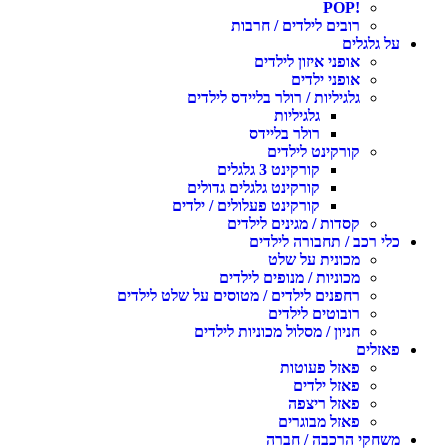
!POP
רובים לילדים / חרבות
על גלגלים
אופני איזון לילדים
אופני ילדים
גלגיליות / רולר בליידס לילדים
גלגיליות
רולר בליידס
קורקינט לילדים
קורקינט 3 גלגלים
קורקינט גלגלים גדולים
קורקינט פעלולים / ילדים
קסדות / מגינים לילדים
כלי רכב / תחבורה לילדים
מכונית על שלט
מכוניות / מנופים לילדים
רחפנים לילדים / מטוסים על שלט לילדים
רובוטים לילדים
חניון / מסלול מכוניות לילדים
פאזלים
פאזל פעוטות
פאזל ילדים
פאזל ריצפה
פאזל מבוגרים
משחקי הרכבה / חברה