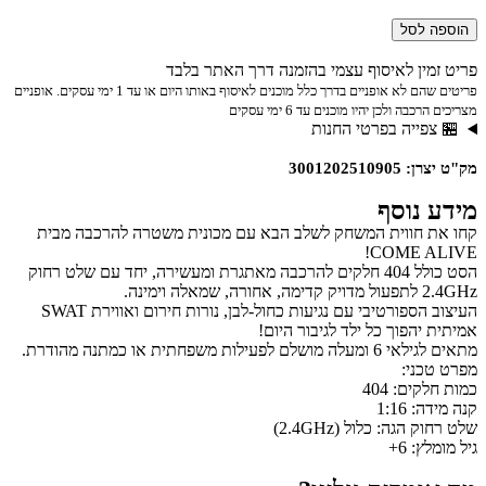
הוספה לסל
פריט זמין לאיסוף עצמי בהזמנה דרך האתר בלבד
פריטים שהם לא אופניים בדרך כלל מוכנים לאיסוף באותו היום או עד 1 ימי עסקים. אופניים
מצריכים הרכבה ולכן יהיו מוכנים עד 6 ימי עסקים
🏪 צפייה בפרטי החנות
מק"ט יצרן: 3001202510905
מידע נוסף
קחו את חווית המשחק לשלב הבא עם מכונית משטרה להרכבה מבית
COME ALIVE!
הסט כולל 404 חלקים להרכבה מאתגרת ומעשירה, יחד עם שלט רחוק
2.4GHz לתפעול מדויק קדימה, אחורה, שמאלה וימינה.
העיצוב הספורטיבי עם נגיעות כחול-לבן, נורות חירום ואווירת SWAT
אמיתית יהפוך כל ילד לגיבור היום!
מתאים לגילאי 6 ומעלה מושלם לפעילות משפחתית או כמתנה מהודרת.
מפרט טכני:
כמות חלקים: 404
קנה מידה: 1:16
שלט רחוק הגה: כלול (2.4GHz)
גיל מומלץ: 6+