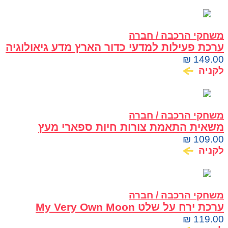
משחקי הרכבה / חברה
ערכת פעילות למדעי כדור הארץ מדע גיאולוגיה
National Geographic
₪
149.00
לקניה
משחקי הרכבה / חברה
משאית התאמת צורות חיות ספארי מעץ
מליסה ודאג Melissa & doug
₪
109.00
לקניה
משחקי הרכבה / חברה
ערכת ירח על שלט My Very Own Moon
₪
119.00