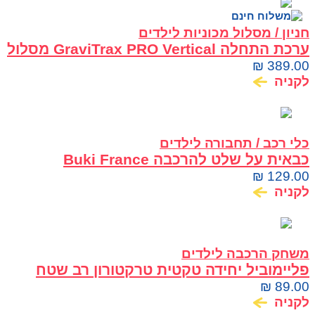
חניון / מסלול מכוניות לילדים
ערכת התחלה GraviTrax PRO Vertical מסלול
גולות תלת־ממדי Ravensburger
₪
389.00
לקניה
כלי רכב / תחבורה לילדים
כבאית על שלט להרכבה Buki France
₪
129.00
לקניה
משחק הרכבה לילדים
פליימוביל יחידה טקטית טרקטורון רב שטח
₪
89.00
לקניה