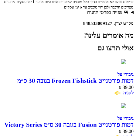
פריטים שהם לא אופניים בדרך כלל מוכנים לאיסוף באותו היום או עד 1 ימי עסקים. אופניים
ך בסוללות.
ה ולכן יהיו מוכנים עד 6 ימי עסקים
פייה בפרטי החנות
84853300
מרים עלינו?
תרצו גם
ל
דמות פורטנייט Frozen Fishstick בגובה 30 ס״מ
Victory S
ל
Fu בגובה 30 ס״מ Victory Series