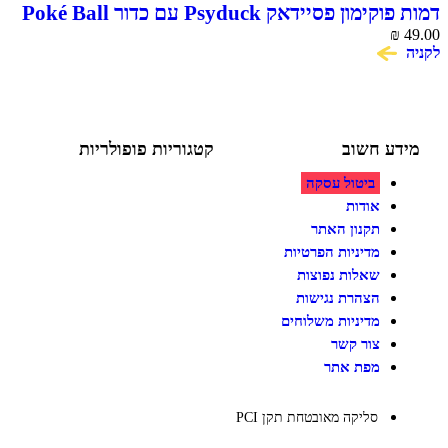
 פסיידאק Psyduck עם כדור Poké Ball
ע חשוב
קטגוריות פופולריות
ביטול עסקה
צעצועים לילדים
משחקי הרכבה / חברה
אודות
על גלגלים
תקנון האתר
פאזלים
מדיניות הפרטיות
כלי רכב / תחבורה לילדים
משחקי יצירה ואומנות לילדים
שאלות נפוצות
משחקי יצירה ואמנות
הצהרת נגישות
מדיניות משלוחים
צור קשר
מפת אתר
סליקה מאובטחת תקן PCI