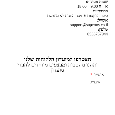
 פעילות:
 18:00
תינו:
ת 6 חיפה החנות לא מונגשת
יל:
support@supertoy.c
ן:
0533737
הצטרפו למועדון הלקוחות שלנו
ותהנו מהטבות ומבצעים מיוחדים לחברי
מועדון
מייל
שליחה