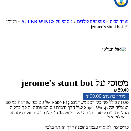
ית
»
צעצועים לילדים
»
מטוסי על SUPER WINGS
» מטוסי
jerome's stunt bo
₪
90.00
סט זה כולל שני כלי רכב משתנים: Robo Rig של ג'ט כפי שנראה במופע
המצליח של Super Wings לגיל הרך ודמות ג'ט המשתנת. הופך בקלות
מחליפת רובוט סופר בגובה של כמעט 18 ס"מ לרכב עם סולם מתרחב
 אזל
וגלגלי עבודה אמיתיים. דמות משתנה בקנה מידה של 5 ס"מ- הופך מרכב
לבוט ב-3 שלבים פשוטים, בעל גלגלי עבודה אמיתיים ונכנס בקלות לתא
ין לאיסוף עצמי בהזמנה דרך האתר בלבד
 רובו ריג . הרפתקאות הצלה חדשות משלהם עם הדמיון שלהם!