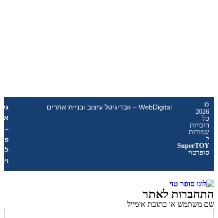
WebDigital – וובדיגיטל עיצוב ובניית אתרים
גליל
אונליין
ת
–
ת
פרסום
Sup
לחנויות
י
וירטואליות
רות לאתר
מש או כתובת אימייל