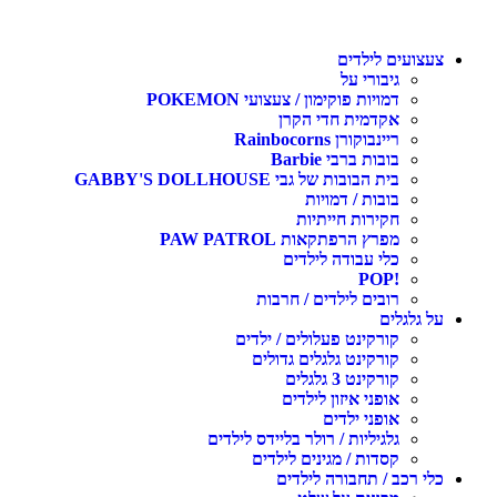
עצועים לילדים
גיבורי על
דמויות פוקימון / צעצועי POKEMON
אקדמית חדי הקרן
ריינבוקורן Rainbocorns
בובות ברבי Barbie
בית הבובות של גבי GABBY'S DOLLHOUSE
בובות / דמויות
חקירות חייתיות
מפרץ הרפתקאות PAW PATROL
כלי עבודה לילדים
!POP
רובים לילדים / חרבות
ל גלגלים
קורקינט פעלולים / ילדים
קורקינט גלגלים גדולים
קורקינט 3 גלגלים
אופני איזון לילדים
אופני ילדים
גלגיליות / רולר בליידס לילדים
קסדות / מגינים לילדים
לי רכב / תחבורה לילדים