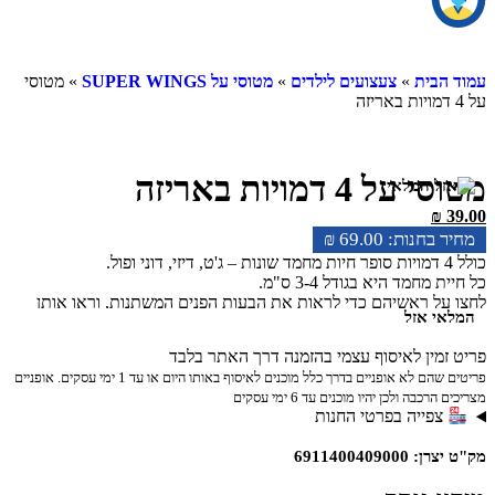
ית
»
צעצועים לילדים
»
מטוסי על SUPER WINGS
» מטוסי
4 דמויות באריזה
₪
69.00
חמד היא בגודל 3-4 ס"מ.
 ראשיהם כדי לראות את הבעות הפנים המשתנות, וראו אותן
 אזל
גלים מתגלגלים אסוף את כל חיות המחמד של מטוסי העל
ין לאיסוף עצמי בהזמנה דרך האתר בלבד
3 שנים ומעלה.
פריטים שהם לא אופניים בדרך כלל מוכנים לאיסוף באותו היום או עד 1 ימי עסקים. אופניים
ה ולכן יהיו מוכנים עד 6 ימי עסקים
ייה בפרטי החנות
69114004