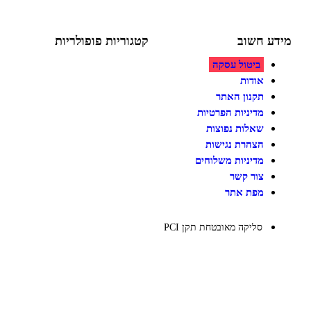
ע חשוב
קטגוריות פופולריות
ביטול עסקה
צעצועים לילדים
משחקי הרכבה / חברה
אודות
על גלגלים
תקנון האתר
פאזלים
מדיניות הפרטיות
כלי רכב / תחבורה לילדים
משחקי יצירה ואומנות לילדים
שאלות נפוצות
משחקי יצירה ואמנות
הצהרת נגישות
מדיניות משלוחים
צור קשר
מפת אתר
סליקה מאובטחת תקן PCI