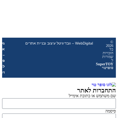
WebDigital – וובדיגיטל עיצוב ובניית אתרים
גליל
אונליין
ת
–
ת
פרסום
Sup
לחנויות
י
וירטואליות
רות לאתר
מש או כתובת אימייל