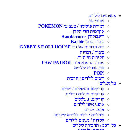
עצועים לילדים
גיבורי על
דמויות פוקימון / צעצועי POKEMON
אקדמית חדי הקרן
ריינבוקורן Rainbocorns
בובות ברבי Barbie
בית הבובות של גבי GABBY'S DOLLHOUSE
בובות / דמויות
חקירות חייתיות
מפרץ הרפתקאות PAW PATROL
כלי עבודה לילדים
!POP
רובים לילדים / חרבות
ל גלגלים
קורקינט פעלולים / ילדים
קורקינט גלגלים גדולים
קורקינט 3 גלגלים
אופני איזון לילדים
אופני ילדים
גלגיליות / רולר בליידס לילדים
קסדות / מגינים לילדים
לי רכב / תחבורה לילדים