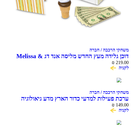
משחקי הרכבה / חברה
דוכן גלידה מעץ החדש מליסה אנד דג Melissa &
Doug Scoop & Serve Ice Cream Counter
₪
219.00
לקניה
משחקי הרכבה / חברה
ערכת פעילות למדעי כדור הארץ מדע גיאולוגיה
National Geographic
₪
149.00
לקניה