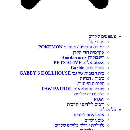
צעצועים לילדים
גיבורי על
דמויות פוקימון / צעצועי POKEMON
אקדמית חדי הקרן
ריינבוקורן Rainbocorns
פאטס אלייב PETS ALIVE
בובות ברבי Barbie
בית הבובות של גבי GABBY'S DOLLHOUSE
בובות / דמויות
חקירות חייתיות
מפרץ הרפתקאות PAW PATROL
כלי עבודה לילדים
!POP
רובים לילדים / חרבות
על גלגלים
אופני איזון לילדים
אופני ילדים
גלגיליות / רולר בליידס לילדים