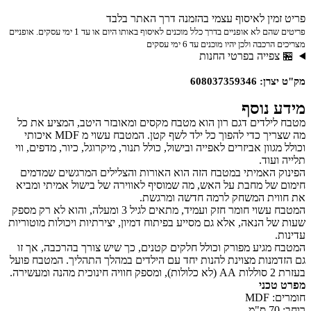
פריט זמין לאיסוף עצמי בהזמנה דרך האתר בלבד
פריטים שהם לא אופניים בדרך כלל מוכנים לאיסוף באותו היום או עד 1 ימי עסקים. אופניים
מצריכים הרכבה ולכן יהיו מוכנים עד 6 ימי עסקים
🏪 צפייה בפרטי החנות
מק"ט יצרן: 608037359346
מידע נוסף
מטבח לילדים דגם רון הוא מטבח מקסים ומאובזר היטב, המציע את כל
מה שצריך כדי להפוך כל ילד לשף קטן. המטבח עשוי מ MDF איכותי
וכולל מגוון אביזרים לאפייה ובישול, כולל תנור, מיקרוגל, כיור, מדפים, ווי
תלייה ועוד.
הפינוק האמיתי במטבח הזה הוא האורות והצלילים המרגשים שמדמים
חימום של מחבת על האש, מה שמוסיף לאווירה של בישול אמיתי ומביא
את חווית המשחק לרמה חדשה ומרגשת.
המטבח עשוי חומר חזק ועמיד, מתאים לגיל 3 ומעלה, והוא לא רק מספק
שעות של הנאה, אלא גם מסייע בפיתוח דמיון, יצירתיות ויכולות מוטוריות
עדינות.
המטבח מגיע מפורק וכולל חלקים קטנים, כך שיש צורך בהרכבה, אך זו
גם הזדמנות מצוינת להנות יחד עם הילדים במהלך התהליך. המטבח פועל
בעזרת 2 סוללות AA (לא כלולות), ומספק חוויה חינוכית מהנה ומעשירה.
מפרט טכני
חומרים: MDF
רוחב: 70 ס"מ