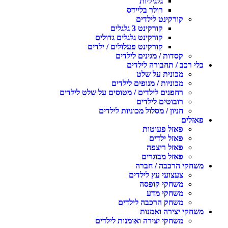
גלגיליות
רולר בליידס
קורקינט לילדים
קורקינט 3 גלגלים
קורקינט גלגלים גדולים
קורקינט פעלולים / ילדים
קסדות / מגינים לילדים
כלי רכב / תחבורה לילדים
מכונית על שלט
מכוניות / מנופים לילדים
רחפנים לילדים / מטוסים על שלט לילדים
רובוטים לילדים
חניון / מסלול מכוניות לילדים
פאזלים
פאזל פעוטות
פאזל ילדים
פאזל ריצפה
פאזל מבוגרים
משחקי הרכבה / חברה
צעצועי עץ לילדים
משחקי קופסה
משחקי מדע
משחק הרכבה לילדים
משחקי יצירה ואמנות
משחקי יצירה ואומנות לילדים