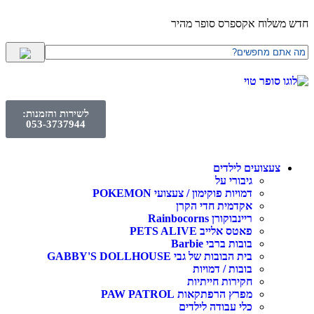
חדש משלוח אקספרס סופר מהיר
לשירות והזמנות:
053-3737944
צעצועים לילדים
גיבורי על
דמויות פוקימון / צעצועי POKEMON
אקדמית חדי הקרן
ריינבוקורן Rainbocorns
פאטס אלייב PETS ALIVE
בובות ברבי Barbie
בית הבובות של גבי GABBY'S DOLLHOUSE
בובות / דמויות
חקירות חייתיות
מפרץ הרפתקאות PAW PATROL
כלי עבודה לילדים