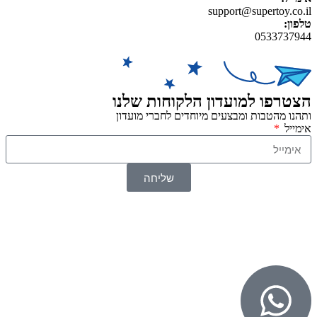
support@supertoy.co.il
טלפון:
0533737944
הצטרפו למועדון הלקוחות שלנו
ותהנו מהטבות ומבצעים מיוחדים לחברי מועדון
אימייל
שליחה
© 2026 כל הזכויות שמורות ל
SuperTOY סופרטוי
WebDigital – וובדיגיטל עיצוב ובניית אתרים
גליל אונליין – פרסום לחנויות וירטואליות