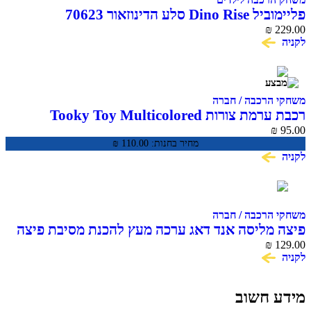
פליימוביל Dino Rise סלע הדינוזאור 70623
₪
229.00
לקניה
משחקי הרכבה / חברה
רכבת ערמת צורות Tooky Toy Multicolored
Stacking Train TKB383
₪
95.00
מחיר בחנות:
110.00
₪
לקניה
משחקי הרכבה / חברה
פיצה מליסה אנד דאג ערכה מעץ להכנת מסיבת פיצה
₪
129.00
לקניה
מידע חשוב