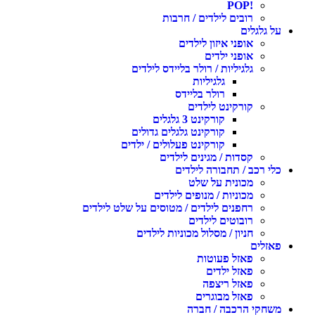
!POP
רובים לילדים / חרבות
על גלגלים
אופני איזון לילדים
אופני ילדים
גלגיליות / רולר בליידס לילדים
גלגיליות
רולר בליידס
קורקינט לילדים
קורקינט 3 גלגלים
קורקינט גלגלים גדולים
קורקינט פעלולים / ילדים
קסדות / מגינים לילדים
כלי רכב / תחבורה לילדים
מכונית על שלט
מכוניות / מנופים לילדים
רחפנים לילדים / מטוסים על שלט לילדים
רובוטים לילדים
חניון / מסלול מכוניות לילדים
פאזלים
פאזל פעוטות
פאזל ילדים
פאזל ריצפה
פאזל מבוגרים
משחקי הרכבה / חברה