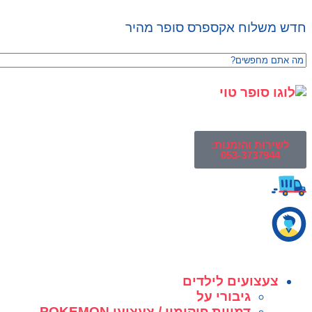
חדש משלוח אקספרס סופר מהיר
לשירות והזמנות:
053-3737944
צעצועים לילדים
גיבורי על
דמויות פוקימון / צעצועי POKEMON