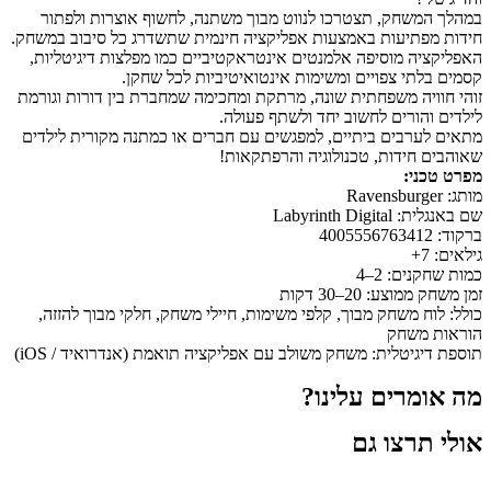
במהלך המשחק, תצטרכו לנווט מבוך משתנה, לחשוף אוצרות ולפתור
חידות מפתיעות באמצעות אפליקציה חינמית שתשדרג כל סיבוב במשחק.
האפליקציה מוסיפה אלמנטים אינטראקטיביים כמו מפלצות דיגיטליות,
קסמים בלתי צפויים ומשימות אינטואיטיביות לכל שחקן.
זוהי חוויה משפחתית שונה, מרתקת ומחכימה שמחברת בין דורות וגורמת
לילדים והורים לחשוב יחד ולשתף פעולה.
מתאים לערבים ביתיים, למפגשים עם חברים או כמתנה מקורית לילדים
שאוהבים חידות, טכנולוגיה והרפתקאות!
מפרט טכני:
מותג: Ravensburger
שם באנגלית: Labyrinth Digital
ברקוד: 4005556763412
גילאים: 7+
כמות שחקנים: 2–4
זמן משחק ממוצע: 20–30 דקות
כולל: לוח משחק מבוך, קלפי משימות, חיילי משחק, חלקי מבוך להזזה,
הוראות משחק
תוספת דיגיטלית: משחק משולב עם אפליקציה תואמת (אנדרואיד / iOS)
מה אומרים עלינו?
אולי תרצו גם