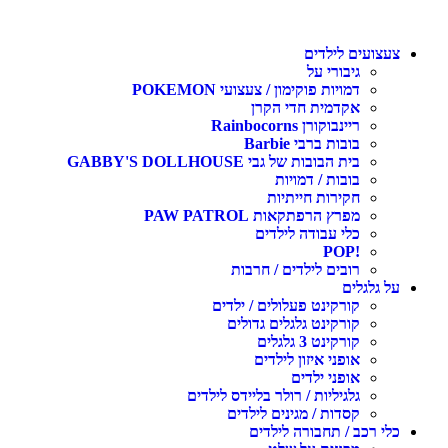
צעצועים לילדים
גיבורי על
דמויות פוקימון / צעצועי POKEMON
אקדמית חדי הקרן
ריינבוקורן Rainbocorns
בובות ברבי Barbie
בית הבובות של גבי GABBY'S DOLLHOUSE
בובות / דמויות
חקירות חייתיות
מפרץ הרפתקאות PAW PATROL
כלי עבודה לילדים
!POP
רובים לילדים / חרבות
על גלגלים
קורקינט פעלולים / ילדים
קורקינט גלגלים גדולים
קורקינט 3 גלגלים
אופני איזון לילדים
אופני ילדים
גלגיליות / רולר בליידס לילדים
קסדות / מגינים לילדים
כלי רכב / תחבורה לילדים