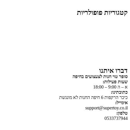
קטגוריות פופולריות
צעצועים לילדים
משחקי הרכבה / חברה
על גלגלים
פאזלים
כלי רכב / תחבורה לילדים
משחקי יצירה ואומנות לילדים
משחקי יצירה ואמנות
דברו איתנו
סופר טוי חנות לצעצועים בחיפה
שעות פעילות:
א – ה 9:00 – 18:00
כתובתינו:
כיכר הרקפות 6 חיפה החנות לא מונגשת
אימייל:
support@supertoy.co.il
טלפון:
0533737944