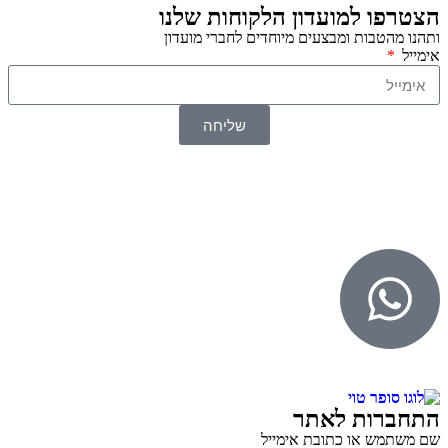
הצטרפו למועדון הלקוחות שלנו
ותהנו מהטבות ומבצעים מיוחדים לחברי מועדון
אימייל
שליחה
© 2026 כל הזכויות שמורות ל
SuperTOY סופרטוי
WebDigital – וובדיגיטל עיצוב ובניית אתרים
גליל אונליין – פרסום לחנויות וירטואליות
התחברות לאתר
שם משתמש או כתובת אימייל