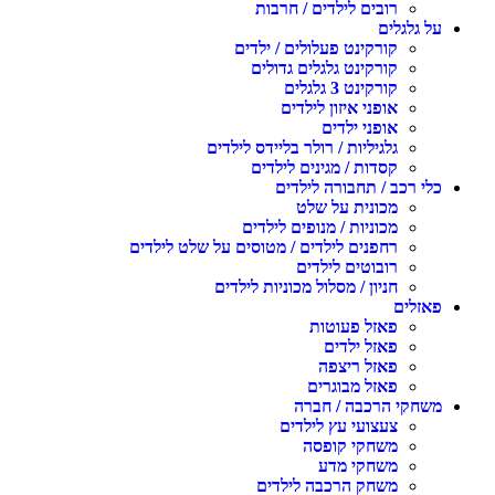
רובים לילדים / חרבות
על גלגלים
קורקינט פעלולים / ילדים
קורקינט גלגלים גדולים
קורקינט 3 גלגלים
אופני איזון לילדים
אופני ילדים
גלגיליות / רולר בליידס לילדים
קסדות / מגינים לילדים
כלי רכב / תחבורה לילדים
מכונית על שלט
מכוניות / מנופים לילדים
רחפנים לילדים / מטוסים על שלט לילדים
רובוטים לילדים
חניון / מסלול מכוניות לילדים
פאזלים
פאזל פעוטות
פאזל ילדים
פאזל ריצפה
פאזל מבוגרים
משחקי הרכבה / חברה
צעצועי עץ לילדים
משחקי קופסה
משחקי מדע
משחק הרכבה לילדים