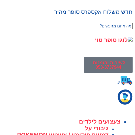
חדש משלוח אקספרס סופר מהיר
לשירות והזמנות:
053-3737944
צעצועים לילדים
גיבורי על
דמויות פוקימון / צעצועי POKEMON