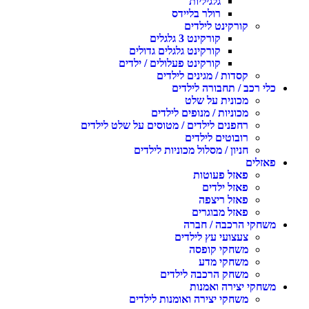
גלגיליות
רולר בליידס
קורקינט לילדים
קורקינט 3 גלגלים
קורקינט גלגלים גדולים
קורקינט פעלולים / ילדים
קסדות / מגינים לילדים
כלי רכב / תחבורה לילדים
מכונית על שלט
מכוניות / מנופים לילדים
רחפנים לילדים / מטוסים על שלט לילדים
רובוטים לילדים
חניון / מסלול מכוניות לילדים
פאזלים
פאזל פעוטות
פאזל ילדים
פאזל ריצפה
פאזל מבוגרים
משחקי הרכבה / חברה
צעצועי עץ לילדים
משחקי קופסה
משחקי מדע
משחק הרכבה לילדים
משחקי יצירה ואמנות
משחקי יצירה ואומנות לילדים