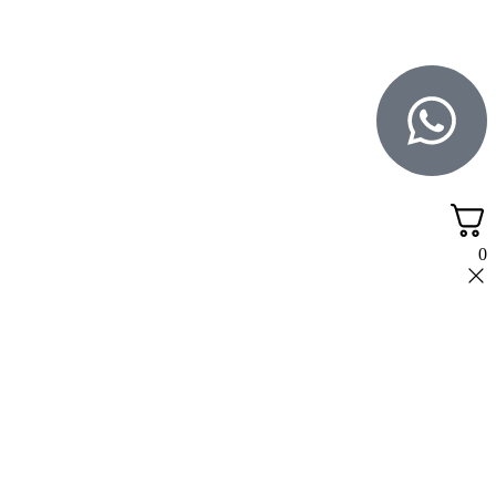
WebDigital – וובדיגיטל עיצוב ובניית אתרים
גליל אונליין – פרסום לחנויות וירטואליות
0