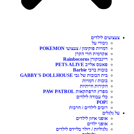
צעצועים לילדים
גיבורי על
דמויות פוקימון / צעצועי POKEMON
אקדמית חדי הקרן
ריינבוקורן Rainbocorns
פאטס אלייב PETS ALIVE
בובות ברבי Barbie
בית הבובות של גבי GABBY'S DOLLHOUSE
בובות / דמויות
חקירות חייתיות
מפרץ הרפתקאות PAW PATROL
כלי עבודה לילדים
!POP
רובים לילדים / חרבות
על גלגלים
אופני איזון לילדים
אופני ילדים
גלגיליות / רולר בליידס לילדים