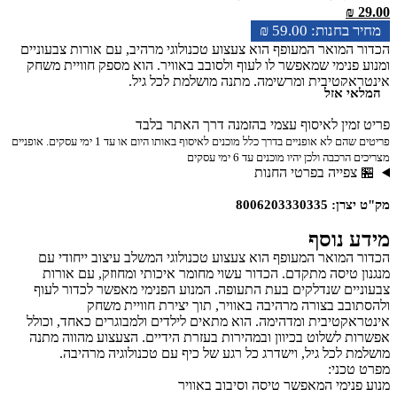
₪
29.00
₪
59.00
הכדור המואר המעופף הוא צעצוע טכנולוגי מרהיב, עם אורות צבעוניים
ומנוע פנימי שמאפשר לו לעוף ולסובב באוויר. הוא מספק חוויית משחק
אינטראקטיבית ומרשימה, מתנה מושלמת לכל גיל.
המלאי אזל
פריט זמין לאיסוף עצמי בהזמנה דרך האתר בלבד
פריטים שהם לא אופניים בדרך כלל מוכנים לאיסוף באותו היום או עד 1 ימי עסקים. אופניים
מצריכים הרכבה ולכן יהיו מוכנים עד 6 ימי עסקים
🏪 צפייה בפרטי החנות
מק"ט יצרן: 8006203330335
מידע נוסף
הכדור המואר המעופף הוא צעצוע טכנולוגי המשלב עיצוב ייחודי עם
מנגנון טיסה מתקדם. הכדור עשוי מחומר איכותי ומחוזק, עם אורות
צבעוניים שנדלקים בעת התעופה. המנוע הפנימי מאפשר לכדור לעוף
ולהסתובב בצורה מרהיבה באוויר, תוך יצירת חוויית משחק
אינטראקטיבית ומדהימה. הוא מתאים לילדים ולמבוגרים כאחד, וכולל
אפשרות לשלוט בכיוון ובמהירות בעזרת הידיים. הצעצוע מהווה מתנה
מושלמת לכל גיל, וישדרג כל רגע של כיף עם טכנולוגיה מרהיבה.
מפרט טכני:
מנוע פנימי המאפשר טיסה וסיבוב באוויר