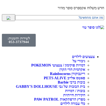
חדש משלוח אקספרס סופר מהיר
לשירות והזמנות:
053-3737944
צעצועים לילדים
גיבורי על
דמויות פוקימון / צעצועי POKEMON
אקדמית חדי הקרן
ריינבוקורן Rainbocorns
פאטס אלייב PETS ALIVE
בובות ברבי Barbie
בית הבובות של גבי GABBY'S DOLLHOUSE
בובות / דמויות
חקירות חייתיות
מפרץ הרפתקאות PAW PATROL
כלי עבודה לילדים