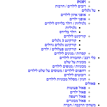
!POP
רובים לילדים / חרבות
על גלגלים
אופני איזון לילדים
אופני ילדים
גלגיליות / רולר בליידס לילדים
גלגיליות
רולר בליידס
קורקינט לילדים
קורקינט 3 גלגלים
קורקינט גלגלים גדולים
קורקינט פעלולים / ילדים
קסדות / מגינים לילדים
כלי רכב / תחבורה לילדים
מכונית על שלט
מכוניות / מנופים לילדים
רחפנים לילדים / מטוסים על שלט לילדים
רובוטים לילדים
חניון / מסלול מכוניות לילדים
פאזלים
פאזל פעוטות
פאזל ילדים
פאזל ריצפה
פאזל מבוגרים
משחקי הרכבה / חברה