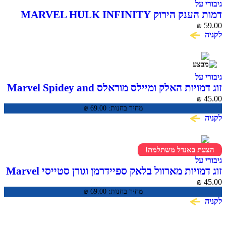
גיבורי על
דמות הענק הירוק MARVEL HULK INFINITY
59.00
WAR סדרת Titan Hero
₪
לקניה
גיבורי על
זוג דמויות האלק ומיילס מוראלס Marvel Spidey and
His Amazing Friends
₪
45.00
מחיר בחנות:
69.00
₪
לקניה
הצעת באנדל משתלמת!
גיבורי על
זוג דמויות מארוול בלאק ספיידרמן וגורן סטייסי Marvel
Spidey and His Amazing Friends
₪
45.00
מחיר בחנות:
69.00
₪
לקניה