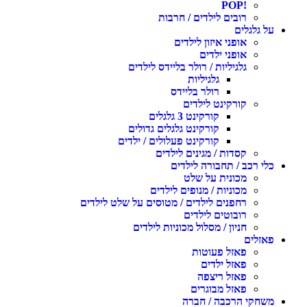
!POP
רובים לילדים / חרבות
על גלגלים
אופני איזון לילדים
אופני ילדים
גלגיליות / רולר בליידס לילדים
גלגיליות
רולר בליידס
קורקינט לילדים
קורקינט 3 גלגלים
קורקינט גלגלים גדולים
קורקינט פעלולים / ילדים
קסדות / מגינים לילדים
כלי רכב / תחבורה לילדים
מכונית על שלט
מכוניות / מנופים לילדים
רחפנים לילדים / מטוסים על שלט לילדים
רובוטים לילדים
חניון / מסלול מכוניות לילדים
פאזלים
פאזל פעוטות
פאזל ילדים
פאזל ריצפה
פאזל מבוגרים
משחקי הרכבה / חברה