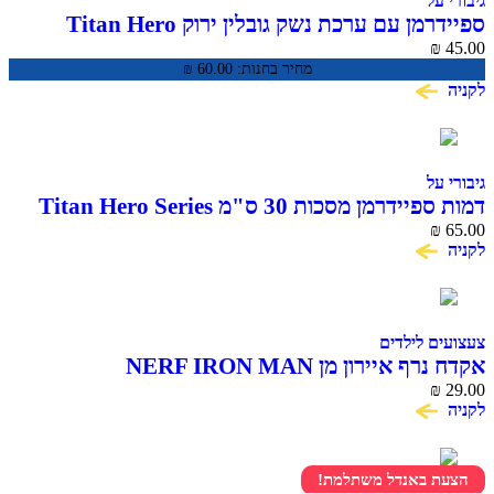
גיבורי על
ספיידרמן עם ערכת נשק גובלין ירוק Titan Hero
Series
₪
45.00
מחיר בחנות:
60.00
₪
לקניה
גיבורי על
דמות ספיידרמן מסכות 30 ס"מ Titan Hero Series
₪
65.00
לקניה
צעצועים לילדים
אקדח נרף איירון מן NERF IRON MAN
₪
29.00
לקניה
הצעת באנדל משתלמת!