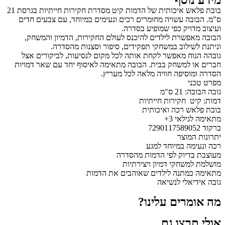
מידע נוסף
בובת פלאש איכותית של הדמות קיט מסדרת חקירות חייתיות בגרסת 21
ס"מ. הבובה עשויה מחומרים רכים ונעימים במיוחד, עם צבעים חדים
ועיצוב מדויק כפי שמופיע בסדרה.
הבובה מאפשרת לילדים להיכנס לעולם החקירות, הדמיון והמשחק,
וניתנת לשילוב במשחקי תפקידים, סיפור וסצנות מהסדרה.
גובהה הנוח מאפשר לקחת אותה לכל מקום לנסיעות, לביקורים אצל
חברים או למשחק בבית. הבובה מתאימה לאיסוף יחד עם שאר דמויות
הסדרה ומוסיפה חוויה מלאה לכל מעריץ.
מפרט טכני
גובה הבובה: 21 ס"מ
דמות: קיט חקירות חייתיות
בובת פלאש רכה ואיכותית
מתאימה לגילאי 3+
ברקוד 7290117589052
יתרונות המוצר
רכה ונעימה במיוחד למגע
מעוצבת בדיוק לפי הדמות מהסדרה
מושלמת למשחקי דמיון ויצירתיות
מתאימה כמתנה לילדים שאוהבים את הדמות
גובה אידיאלי לנשיאה
מה אומרים עלינו?
אולי תרצו גם