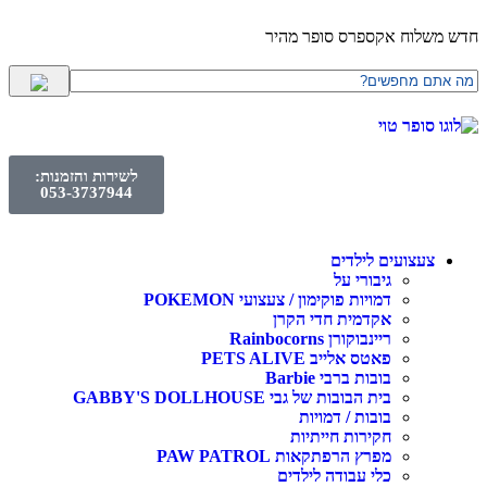
חדש משלוח אקספרס סופר מהיר
לשירות והזמנות:
053-3737944
צעצועים לילדים
גיבורי על
דמויות פוקימון / צעצועי POKEMON
אקדמית חדי הקרן
ריינבוקורן Rainbocorns
פאטס אלייב PETS ALIVE
בובות ברבי Barbie
בית הבובות של גבי GABBY'S DOLLHOUSE
בובות / דמויות
חקירות חייתיות
מפרץ הרפתקאות PAW PATROL
כלי עבודה לילדים