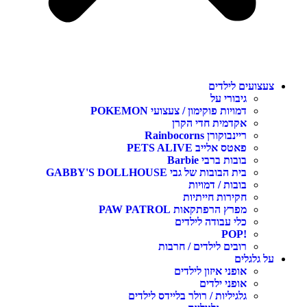
צעצועים לילדים
גיבורי על
דמויות פוקימון / צעצועי POKEMON
אקדמית חדי הקרן
ריינבוקורן Rainbocorns
פאטס אלייב PETS ALIVE
בובות ברבי Barbie
בית הבובות של גבי GABBY'S DOLLHOUSE
בובות / דמויות
חקירות חייתיות
מפרץ הרפתקאות PAW PATROL
כלי עבודה לילדים
!POP
רובים לילדים / חרבות
על גלגלים
אופני איזון לילדים
אופני ילדים
גלגיליות / רולר בליידס לילדים