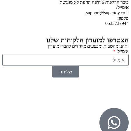
כיכר הרקפות 6 חיפה החנות לא מונגשת
אימייל:
support@supertoy.co.il
טלפון:
0533737944
הצטרפו למועדון הלקוחות שלנו
ותהנו מהטבות ומבצעים מיוחדים לחברי מועדון
אימייל
שליחה
© 2026 כל הזכויות שמורות ל
SuperTOY סופרטוי
WebDigital – וובדיגיטל עיצוב ובניית אתרים
גליל אונליין – פרסום לחנויות וירטואליות