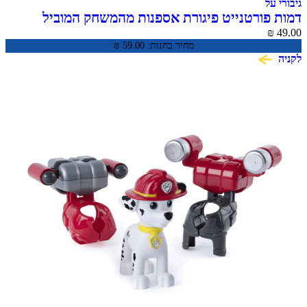
גיבורי על
דמות פורטנייט פיגורת אספנות מהמשחק המוביל
Frozen Fishstick Fortnite
₪
49.00
מחיר בחנות:
59.00
₪
לקניה