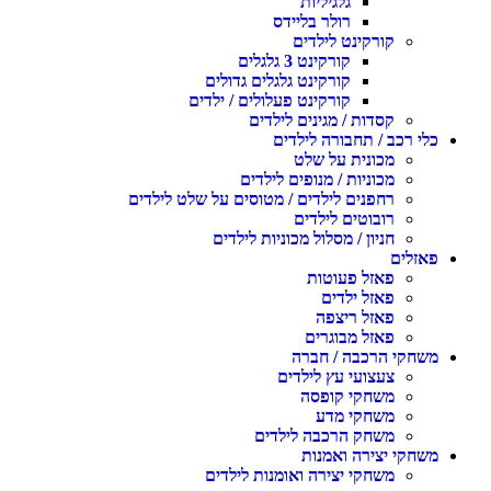
גלגיליות
רולר בליידס
קורקינט לילדים
קורקינט 3 גלגלים
קורקינט גלגלים גדולים
קורקינט פעלולים / ילדים
קסדות / מגינים לילדים
כלי רכב / תחבורה לילדים
מכונית על שלט
מכוניות / מנופים לילדים
רחפנים לילדים / מטוסים על שלט לילדים
רובוטים לילדים
חניון / מסלול מכוניות לילדים
פאזלים
פאזל פעוטות
פאזל ילדים
פאזל ריצפה
פאזל מבוגרים
משחקי הרכבה / חברה
צעצועי עץ לילדים
משחקי קופסה
משחקי מדע
משחק הרכבה לילדים
משחקי יצירה ואמנות
משחקי יצירה ואומנות לילדים