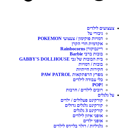
צעצועים לילדים
גיבורי על
דמויות פוקימון / צעצועי POKEMON
אקדמית חדי הקרן
ריינבוקורן Rainbocorns
בובות ברבי Barbie
בית הבובות של גבי GABBY'S DOLLHOUSE
בובות / דמויות
חקירות חייתיות
מפרץ הרפתקאות PAW PATROL
כלי עבודה לילדים
!POP
רובים לילדים / חרבות
על גלגלים
קורקינט פעלולים / ילדים
קורקינט גלגלים גדולים
קורקינט 3 גלגלים
אופני איזון לילדים
אופני ילדים
גלגיליות / רולר בליידס לילדים