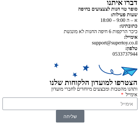
דברו איתנו
סופר טוי חנות לצעצועים בחיפה
שעות פעילות:
א – ה 9:00 – 18:00
כתובתינו:
כיכר הרקפות 6 חיפה החנות לא מונגשת
אימייל:
support@supertoy.co.il
טלפון:
0533737944
הצטרפו למועדון הלקוחות שלנו
ותהנו מהטבות ומבצעים מיוחדים לחברי מועדון
אימייל
שליחה
© 2026 כל הזכויות שמורות ל
SuperTOY סופרטוי