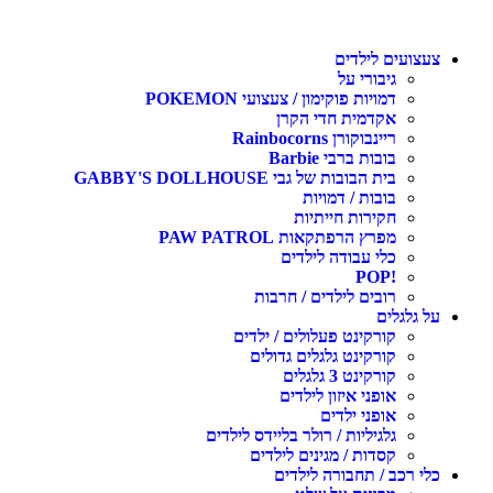
צעצועים לילדים
גיבורי על
דמויות פוקימון / צעצועי POKEMON
אקדמית חדי הקרן
ריינבוקורן Rainbocorns
בובות ברבי Barbie
בית הבובות של גבי GABBY'S DOLLHOUSE
בובות / דמויות
חקירות חייתיות
מפרץ הרפתקאות PAW PATROL
כלי עבודה לילדים
!POP
רובים לילדים / חרבות
על גלגלים
קורקינט פעלולים / ילדים
קורקינט גלגלים גדולים
קורקינט 3 גלגלים
אופני איזון לילדים
אופני ילדים
גלגיליות / רולר בליידס לילדים
קסדות / מגינים לילדים
כלי רכב / תחבורה לילדים