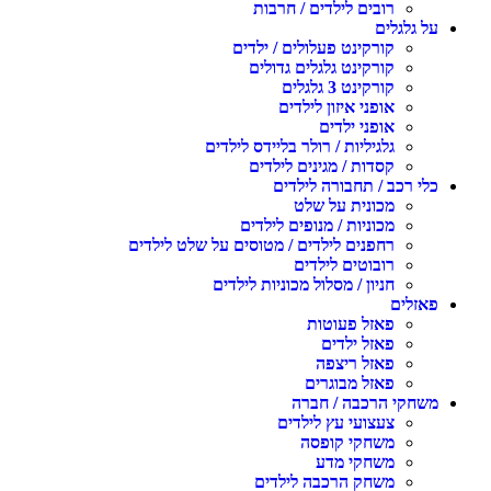
רובים לילדים / חרבות
על גלגלים
קורקינט פעלולים / ילדים
קורקינט גלגלים גדולים
קורקינט 3 גלגלים
אופני איזון לילדים
אופני ילדים
גלגיליות / רולר בליידס לילדים
קסדות / מגינים לילדים
כלי רכב / תחבורה לילדים
מכונית על שלט
מכוניות / מנופים לילדים
רחפנים לילדים / מטוסים על שלט לילדים
רובוטים לילדים
חניון / מסלול מכוניות לילדים
פאזלים
פאזל פעוטות
פאזל ילדים
פאזל ריצפה
פאזל מבוגרים
משחקי הרכבה / חברה
צעצועי עץ לילדים
משחקי קופסה
משחקי מדע
משחק הרכבה לילדים