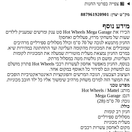
🏪 צפייה בפרטי החנות
מק"ט יצרן: 887961920901
מידע נוסף
הכירו את Hot Wheels Mega Garage סט ענק ומרשים שמעניק לילדים
שעות של משחקי מרוץ, פעלולים ואחסון!
החניון מתנשא לגובה של 70 ס"מ וכולל מסלולים ספירליים מרהיבים
שמובילים את המכוניות מהקומה העליונה ועד התחתונה במהירות שיא.
במרכז החניון נמצאת מעלית מוטורית שמעלה את המכוניות לקומות
העליונות, ומשם הן גולשות מטה במסלול מרתק.
בנוסף, החניון מאפשר אחסון לעשרות רכבי Hot Wheels פתרון מושלם
גם למשחק וגם לסידור כל האוסף במקום אחד.
העיצוב הצבעוני, הגובה המרשים והפונקציות האינטראקטיביות הופכים
את המוצר הזה למרכז משחק מרהיב שימשוך אליו כל ילד חובב מכוניות.
מפרט טכני
מותג: Hot Wheels / Mattel
דגם: Mega Garage
גובה: 70 ס"מ (2ft)
כולל:
חניון רב קומות
מסלולים ספירליים
מעלית מכוניות
מקום לאחסון עשרות רכבים