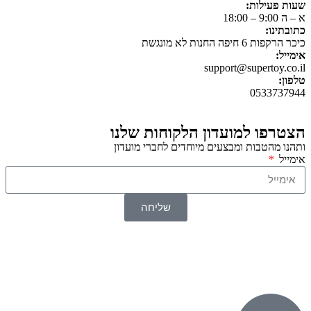
שעות פעילות:
א – ה 9:00 – 18:00
כתובתינו:
כיכר הרקפות 6 חיפה החנות לא מונגשת
אימייל:
support@supertoy.co.il
טלפון:
0533737944
הצטרפו למועדון הלקוחות שלנו
ותהנו מהטבות ומבצעים מיוחדים לחברי מועדון
אימייל
שליחה
© 2026 כל הזכויות שמורות ל
SuperTOY סופרטוי
WebDigital – וובדיגיטל עיצוב ובניית אתרים
גליל אונליין – פרסום לחנויות וירטואליות