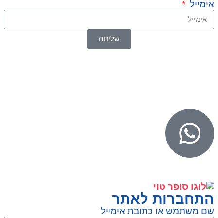
אימייל
שליחה
© 2026 כל הזכויות שמורות ל
SuperTOY סופרטוי
WebDigital – וובדיגיטל עיצוב ובניית אתרים
גליל אונליין – פרסום לחנויות וירטואליות
התחברות לאתר
שם משתמש או כתובת אימייל