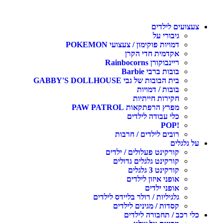
צעצועים לילדים
גיבורי על
דמויות פוקימון / צעצועי POKEMON
אקדמית חדי הקרן
ריינבוקורן Rainbocorns
בובות ברבי Barbie
בית הבובות של גבי GABBY'S DOLLHOUSE
בובות / דמויות
חקירות חייתיות
מפרץ הרפתקאות PAW PATROL
כלי עבודה לילדים
!POP
רובים לילדים / חרבות
על גלגלים
קורקינט פעלולים / ילדים
קורקינט גלגלים גדולים
קורקינט 3 גלגלים
אופני איזון לילדים
אופני ילדים
גלגיליות / רולר בליידס לילדים
קסדות / מגינים לילדים
כלי רכב / תחבורה לילדים