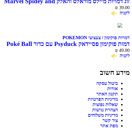
זוג דמויות מיילס מוראלס והאלק Marvel Spidey and
His Amazing Friends
₪
39.00
לקניה
דמויות פוקימון / צעצועי POKEMON
דמות פוקימון פסיידאק Psyduck עם כדור Poké Ball
₪
49.00
לקניה
מידע חשוב
ביטול עסקה
אודות
תקנון האתר
מדיניות הפרטיות
שאלות נפוצות
הצהרת נגישות
מדיניות משלוחים
צור קשר
מפת אתר