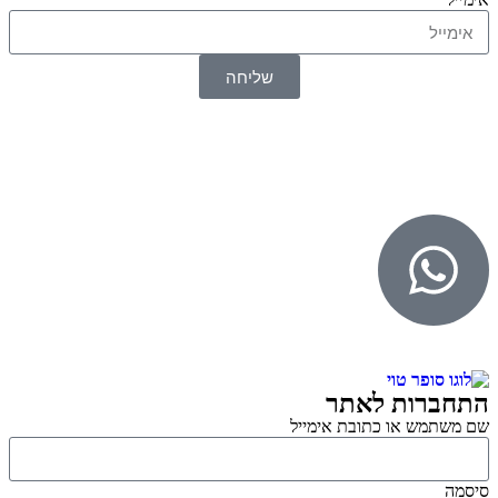
שליחה
© 2026 כל הזכויות שמורות ל
SuperTOY סופרטוי
WebDigital – וובדיגיטל עיצוב ובניית אתרים
גליל אונליין – פרסום לחנויות וירטואליות
התחברות לאתר
שם משתמש או כתובת אימייל
סיסמה