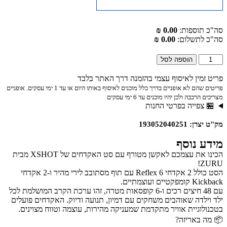
סה"כ תוספות:
0.00 ₪
סה"כ לתשלום:
0.00 ₪
הוספה לסל
פריט זמין לאיסוף עצמי בהזמנה דרך האתר בלבד
פריטים שהם לא אופניים בדרך כלל מוכנים לאיסוף באותו היום או עד 1 ימי עסקים. אופניים
מצריכים הרכבה ולכן יהיו מוכנים עד 6 ימי עסקים
🏪 צפייה בפרטי החנות
מק"ט יצרן: 193052040251
מידע נוסף
הכינו את עצמכם לאקשן מטורף עם סט האקדחים של XSHOT מבית
ZURU!
הסט כולל 2 אקדחי Reflex 6 עם תוף מסתובב לירי מהיר ו-2 אקדחי
Kickback קומפקטיים ועוצמתיים.
עם 48 חיצים רכים ו-6 קופסאות מטרה, זהו ערכת הקרב המושלמת לכל
ילד וילדה שאוהבים משחקים עם דמיון, תנועה ודיוק. האקדחים פועלים
בטכנולוגיית אוויר מתקדמת שמעניקה מהירות, עוצמה וטווח מצוינים.
📦 מה באריזה?