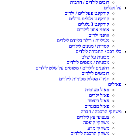
רובים לילדים / חרבות
על גלגלים
קורקינט פעלולים / ילדים
קורקינט גלגלים גדולים
קורקינט 3 גלגלים
אופני איזון לילדים
אופני ילדים
גלגיליות / רולר בליידס לילדים
קסדות / מגינים לילדים
כלי רכב / תחבורה לילדים
מכונית על שלט
מכוניות / מנופים לילדים
רחפנים לילדים / מטוסים על שלט לילדים
רובוטים לילדים
חניון / מסלול מכוניות לילדים
פאזלים
פאזל פעוטות
פאזל ילדים
פאזל ריצפה
פאזל מבוגרים
משחקי הרכבה / חברה
צעצועי עץ לילדים
משחקי קופסה
משחקי מדע
משחק הרכבה לילדים