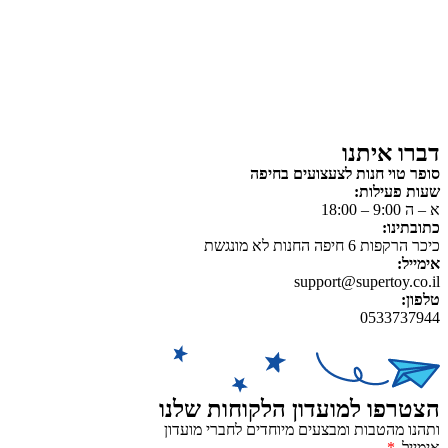
משחקי הרכבה / חברה
על גלגלים
פאזלים
כלי רכב / תחבורה לילדים
משחקי יצירה ואומנות לילדים
משחקי יצירה ואמנות
דברו איתנו
סופר טוי חנות לצעצועים בחיפה
שעות פעילות:
א – ה 9:00 – 18:00
כתובתינו:
כיכר הרקפות 6 חיפה החנות לא מונגשת
אימייל:
support@supertoy.co.il
טלפון:
0533737944
הצטרפו למועדון הלקוחות שלנו
ותהנו מהטבות ומבצעים מיוחדים לחברי מועדון
אימייל