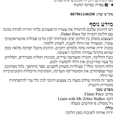
מצריכים הרכבה ולכן יהיו מוכנים עד 6 ימי עסקים
🏪 צפייה בפרטי החנות
מק"ט יצרן: 887961240290
מידע נוסף
תנו לתינוק שלכם להתחיל את צעדיו הראשונים בליווי חוויית למידה מהנה
עם הליכון הזברה של Fisher Price.
הצעצוע משלב בין הליכון יציב ובטיחותי לבין מרכז פעילות אינטראקטיבי
עשיר, המעודד את הילד לשבת, לשחק וללמוד.
בזכות ידית אחיזה נוחה וגלגלים רחבים, התינוק מקבל תמיכה מלאה בזמן
שהוא מתרגל עמידה והליכה ראשונה.
בעת ההליכה, הזברה משמיעה שירים, מנגינות וקולות מעודדים, המלווים
כל צעד ומדרבנים את הילד להמשיך ולנוע.
הלוח הקדמי כולל 7 פעילויות משחק לחצנים, ספר מתהפך, גלגל מסתובב
ועוד שמפתחים את המוטוריקה העדינה, הסקרנות והיכולות הקוגניטיביות
של הילד.
מוצר זה מהווה שילוב מנצח בין צעצוע חינוכי לבין כלי עזר להתפתחות
מוטורית ורגשית.
מפרט טכני
מותג: Fisher Price
דגם: Learn with Me Zebra Walker
גיל מומלץ: 6 חודשים ומעלה
כולל:
ידית אחיזה ליציבות בזמן הליכה