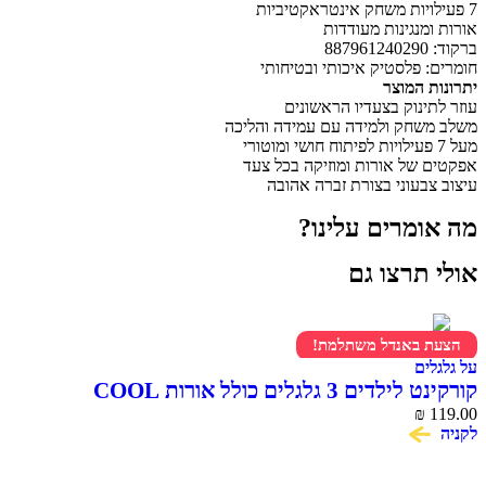
7 פעילויות משחק אינטראקטיביות
אורות ומנגינות מעודדות
ברקוד: ‎887961240290
חומרים: פלסטיק איכותי ובטיחותי
יתרונות המוצר
עוזר לתינוק בצעדיו הראשונים
משלב משחק ולמידה עם עמידה והליכה
מעל 7 פעילויות לפיתוח חושי ומוטורי
אפקטים של אורות ומוזיקה בכל צעד
עיצוב צבעוני בצורת זברה אהובה
מה אומרים עלינו?
אולי תרצו גם
הצעת באנדל משתלמת!
על גלגלים
קורקינט לילדים 3 גלגלים כולל אורות COOL
SKOOTER
₪
119.00
לקניה