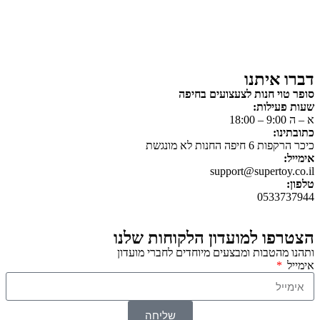
פאזלים
כלי רכב / תחבורה לילדים
משחקי יצירה ואומנות לילדים
משחקי יצירה ואמנות
דברו איתנו
סופר טוי חנות לצעצועים בחיפה
שעות פעילות:
א – ה 9:00 – 18:00
כתובתינו:
כיכר הרקפות 6 חיפה החנות לא מונגשת
אימייל:
support@supertoy.co.il
טלפון:
0533737944
הצטרפו למועדון הלקוחות שלנו
ותהנו מהטבות ומבצעים מיוחדים לחברי מועדון
אימייל
שליחה