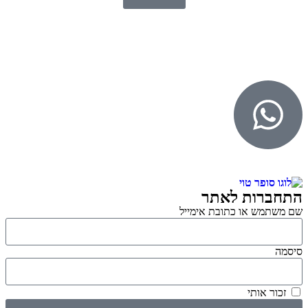
© 2026 כל הזכויות שמורות ל
SuperTOY סופרטוי
WebDigital – וובדיגיטל עיצוב ובניית אתרים
גליל אונליין – פרסום לחנויות וירטואליות
התחברות לאתר
שם משתמש או כתובת אימייל
סיסמה
זכור אותי