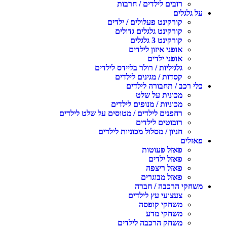
רובים לילדים / חרבות
על גלגלים
קורקינט פעלולים / ילדים
קורקינט גלגלים גדולים
קורקינט 3 גלגלים
אופני איזון לילדים
אופני ילדים
גלגיליות / רולר בליידס לילדים
קסדות / מגינים לילדים
כלי רכב / תחבורה לילדים
מכונית על שלט
מכוניות / מנופים לילדים
רחפנים לילדים / מטוסים על שלט לילדים
רובוטים לילדים
חניון / מסלול מכוניות לילדים
פאזלים
פאזל פעוטות
פאזל ילדים
פאזל ריצפה
פאזל מבוגרים
משחקי הרכבה / חברה
צעצועי עץ לילדים
משחקי קופסה
משחקי מדע
משחק הרכבה לילדים