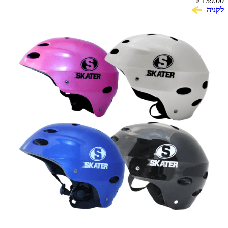
₪
139.00
לקניה