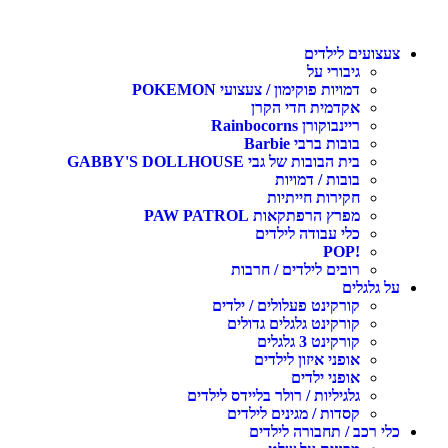
צעצועים לילדים
גיבורי על
דמויות פוקימון / צעצועי POKEMON
אקדמית חדי הקרן
ריינבוקורן Rainbocorns
בובות ברבי Barbie
בית הבובות של גבי GABBY'S DOLLHOUSE
בובות / דמויות
חקירות חייתיות
מפרץ הרפתקאות PAW PATROL
כלי עבודה לילדים
!POP
רובים לילדים / חרבות
על גלגלים
קורקינט פעלולים / ילדים
קורקינט גלגלים גדולים
קורקינט 3 גלגלים
אופני איזון לילדים
אופני ילדים
גלגיליות / רולר בליידס לילדים
קסדות / מגינים לילדים
כלי רכב / תחבורה לילדים