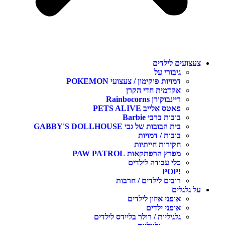
עצועים לילדים
גיבורי על
דמויות פוקימון / צעצועי POKEMON
אקדמית חדי הקרן
ריינבוקורן Rainbocorns
פאטס אלייב PETS ALIVE
בובות ברבי Barbie
בית הבובות של גבי GABBY'S DOLLHOUSE
בובות / דמויות
חקירות חייתיות
מפרץ הרפתקאות PAW PATROL
כלי עבודה לילדים
!POP
רובים לילדים / חרבות
ל גלגלים
אופני איזון לילדים
אופני ילדים
גלגיליות / רולר בליידס לילדים