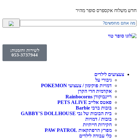
לוח אקספרס סופר מהיר
לשירות והזמנות:
053-3737944
עצועים לילדים
גיבורי על
דמויות פוקימון / צעצועי POKEMON
אקדמית חדי הקרן
ריינבוקורן Rainbocorns
פאטס אלייב PETS ALIVE
בובות ברבי Barbie
בית הבובות של גבי GABBY'S DOLLHOUSE
בובות / דמויות
חקירות חייתיות
מפרץ הרפתקאות PAW PATROL
כלי עבודה לילדים