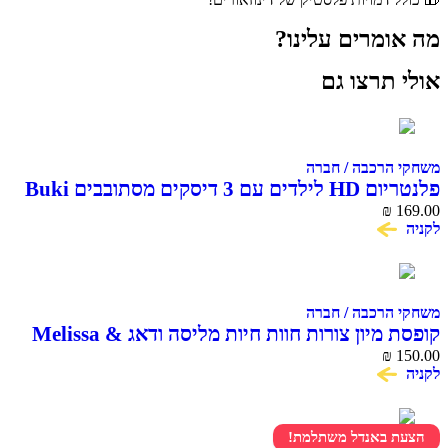
מרים עלינו?
תרצו גם
הרכבה / חברה
פלנטריום HD לילדים עם 3 דיסקים מסתובבים Buki
F
₪
הרכבה / חברה
קופסת מיון צורות חוות חיות מליסה ודאג Melissa &
₪
 באנדל משתלמת!