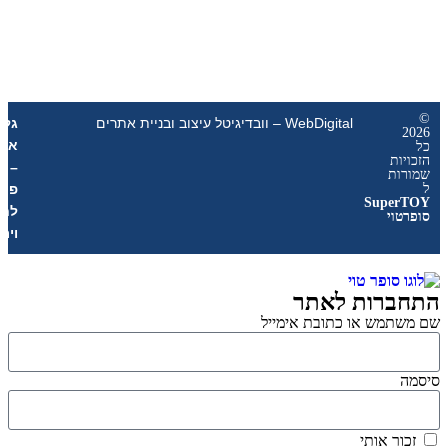
WebDigital – וובדיגיטל עיצוב ובניית אתרים
גליל
אונליין
ת
–
ת
פרסום
Sup
לחנויות
י
וירטואליות
רות לאתר
מש או כתובת אימייל
 אותי