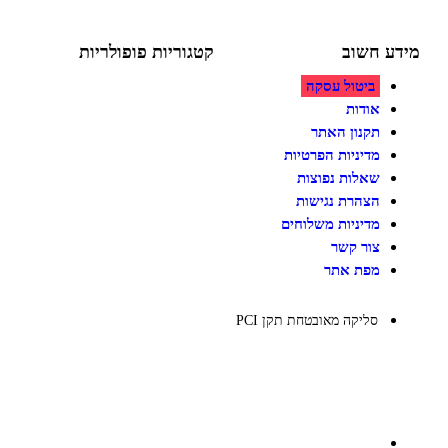
ע חשוב
קטגוריות פופולריות
ביטול עסקה
צעצועים לילדים
משחקי הרכבה / חברה
אודות
על גלגלים
תקנון האתר
פאזלים
מדיניות הפרטיות
כלי רכב / תחבורה לילדים
משחקי יצירה ואומנות לילדים
שאלות נפוצות
משחקי יצירה ואמנות
הצהרת נגישות
מדיניות משלוחים
צור קשר
מפת אתר
סליקה מאובטחת תקן PCI