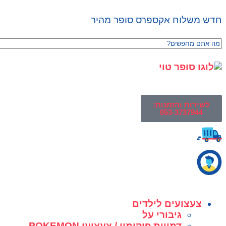
חדש משלוח אקספרס סופר מהיר
לשירות והזמנות:
053-3737944
צעצועים לילדים
גיבורי על
דמויות פוקימון / צעצועי POKEMON