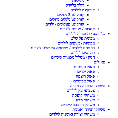
גלגיליות
רולר בליידס
קורקינט לילדים
קורקינט 3 גלגלים
קורקינט גלגלים גדולים
קורקינט פעלולים / ילדים
קסדות / מגינים לילדים
כלי רכב / תחבורה לילדים
מכונית על שלט
מכוניות / מנופים לילדים
רחפנים לילדים / מטוסים על שלט לילדים
רובוטים לילדים
חניון / מסלול מכוניות לילדים
פאזלים
פאזל פעוטות
פאזל ילדים
פאזל ריצפה
פאזל מבוגרים
משחקי הרכבה / חברה
צעצועי עץ לילדים
משחקי קופסה
משחקי מדע
משחק הרכבה לילדים
משחקי יצירה ואמנות
משחקי יצירה ואומנות לילדים