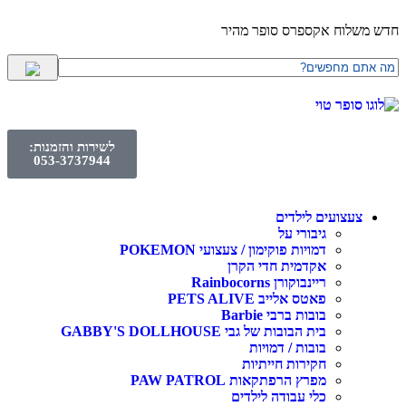
חדש משלוח אקספרס סופר מהיר
לשירות והזמנות:
053-3737944
צעצועים לילדים
גיבורי על
דמויות פוקימון / צעצועי POKEMON
אקדמית חדי הקרן
ריינבוקורן Rainbocorns
פאטס אלייב PETS ALIVE
בובות ברבי Barbie
בית הבובות של גבי GABBY'S DOLLHOUSE
בובות / דמויות
חקירות חייתיות
מפרץ הרפתקאות PAW PATROL
כלי עבודה לילדים