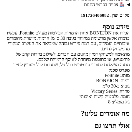
צפייה בפרטי החנות
מק"ט יצרן: 191726406082
מידע נוסף
הכירו את BONEJON אחת הדמויות הבולטות מעולם Fortnite, עכשיו
בדמות אקשן מרשימה במיוחד בגובה 30 ס"מ! הדמות מיוצרת מחומרים
איכותיים ועמידים, עם רמת פירוט גבוהה שמביאה את העיצוב המקורי
מהמשחק לחיים.
מתאימה למשחקי דמיון מהנים עם חברים, לשילוב בזירות קרב של
פורטנייט, או כתוספת מיוחדת לאוסף הדמויות שלכם.
מתנה מושלמת לחובבי פורטנייט בכל גיל, שתגרום לכל מעריץ לחייך.
מפרט טכני:
מותג: Fortnite
דמות: BONEJON
גובה: כ-30 ס"מ
סדרה: Victory Series
חומר: פלסטיק קשיח ואיכותי
גיל מומלץ: 8+
מה אומרים עלינו?
אולי תרצו גם