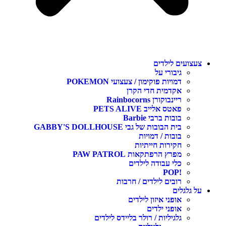
צעצועים לילדים
גיבורי על
דמויות פוקימון / צעצועי POKEMON
אקדמית חדי הקרן
ריינבוקורן Rainbocorns
פאטס אלייב PETS ALIVE
בובות ברבי Barbie
בית הבובות של גבי GABBY'S DOLLHOUSE
בובות / דמויות
חקירות חייתיות
מפרץ הרפתקאות PAW PATROL
כלי עבודה לילדים
!POP
רובים לילדים / חרבות
על גלגלים
אופני איזון לילדים
אופני ילדים
גלגיליות / רולר בליידס לילדים