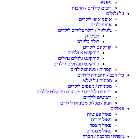
!POP
רובים לילדים / חרבות
על גלגלים
אופני איזון לילדים
אופני ילדים
גלגיליות / רולר בליידס לילדים
גלגיליות
רולר בליידס
קורקינט לילדים
קורקינט 3 גלגלים
קורקינט גלגלים גדולים
קורקינט פעלולים / ילדים
קסדות / מגינים לילדים
כלי רכב / תחבורה לילדים
מכונית על שלט
מכוניות / מנופים לילדים
רחפנים לילדים / מטוסים על שלט לילדים
רובוטים לילדים
חניון / מסלול מכוניות לילדים
פאזלים
פאזל פעוטות
פאזל ילדים
פאזל ריצפה
פאזל מבוגרים
משחקי הרכבה / חברה