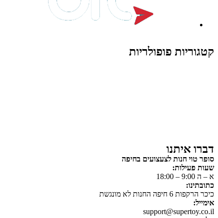
קטגוריות פופולריות
צעצועים לילדים
משחקי הרכבה / חברה
על גלגלים
פאזלים
כלי רכב / תחבורה לילדים
משחקי יצירה ואומנות לילדים
משחקי יצירה ואמנות
דברו איתנו
סופר טוי חנות לצעצועים בחיפה
שעות פעילות:
א – ה 9:00 – 18:00
כתובתינו:
כיכר הרקפות 6 חיפה החנות לא מונגשת
אימייל:
support@supertoy.co.il