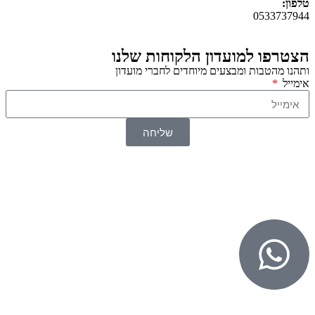
טלפון:
0533737944
הצטרפו למועדון הלקוחות שלנו
ותהנו מהטבות ומבצעים מיוחדים לחברי מועדון
אימייל
שליחה
© 2026 כל הזכויות שמורות ל
SuperTOY סופרטוי
WebDigital – וובדיגיטל עיצוב ובניית אתרים
גליל אונליין – פרסום לחנויות וירטואליות