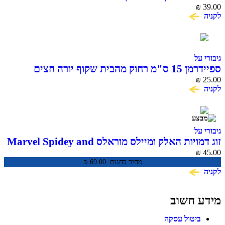
₪
39.00
לקניה
גיבורי על
ספיידרמן 15 ס"מ רחוק מהבית שקוף יורה חצים
SPIDER MAN
₪
25.00
לקניה
גיבורי על
זוג דמויות האלק ומיילס מוראלס Marvel Spidey and
His Amazing Friends
₪
45.00
מחיר בחנות:
69.00
₪
לקניה
מידע חשוב
ביטול עסקה