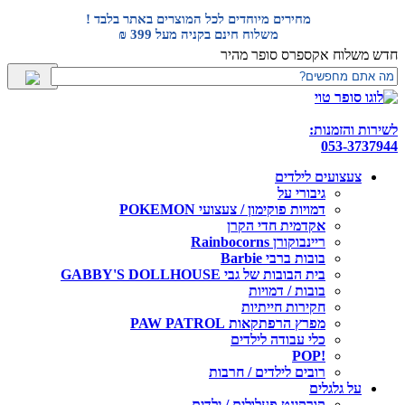
דלג
מחירים מיוחדים לכל המוצרים באתר בלבד !
לתוכן
משלוח חינם בקניה מעל 399 ₪
חדש משלוח אקספרס סופר מהיר
לשירות והזמנות:
053-3737944
צעצועים לילדים
גיבורי על
דמויות פוקימון / צעצועי POKEMON
אקדמית חדי הקרן
ריינבוקורן Rainbocorns
בובות ברבי Barbie
בית הבובות של גבי GABBY'S DOLLHOUSE
בובות / דמויות
חקירות חייתיות
מפרץ הרפתקאות PAW PATROL
כלי עבודה לילדים
!POP
רובים לילדים / חרבות
על גלגלים
קורקינט פעלולים / ילדים