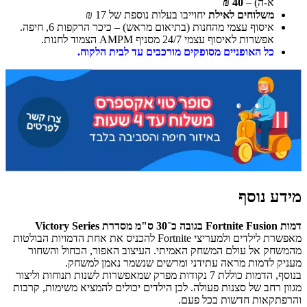
א-ה) –
40 ₪
משלוחים לאילת
יחוייבו בעלות נוספת של 17 ₪
איסוף עצמי מהחנות (בתיאום מראש) – כיכר הרקפות 6, חיפה.
אפשרות לאיסוף עצמי 24/7 מסניף AMPM הצמוד לחנות.
כל האופניים מסופקים מורכבים עד לבית הלקוח.
מידע נוסף
דמות Fortnite Fusion בגובה כ־30 ס"מ מסדרת Victory Series
מאפשרת לילדים ולמעריצי Fortnite להכניס את אחת הדמויות הבולטות
מהמשחק אל עולם המשחק האמיתי. העיצוב האפור, הכחול והשחור
מעניק לדמות מראה עתידני ומרשים שנשמר נאמן למשחק.
בנוסף, הדמות כוללת 7 נקודות מפרק שמאפשרות לשנות תנוחות וליצור
מגוון רחב של סצנות פעולה. לכן הילדים יכולים להמציא משימות, קרבות
והרפתקאות חדשות בכל פעם.