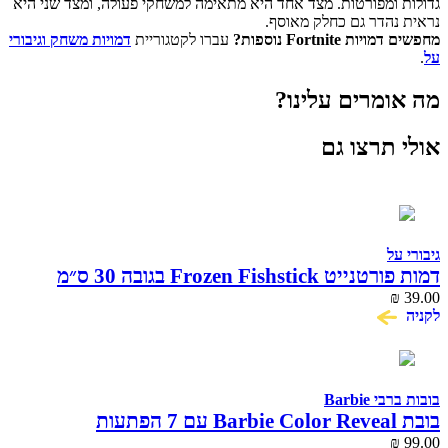
גדולות ומפורטות. מצד אחד היא מתאימה למשחקי פעולה, ומצד שני היא
נראית נהדר גם כחלק מאוסף.
מחפשים דמויות Fortnite נוספות?
עברו לקטגוריית
דמויות משחק וגיבורי
על
.
מה אומרים עלינו?
אולי תרצו גם
גיבורי על
דמות פורטנייט Frozen Fishstick בגובה 30 ס״מ
Victory Series
₪
39.00
לקניה
בובות ברבי Barbie
בובת Barbie Color Reveal עם 7 הפתעות
₪
99.00