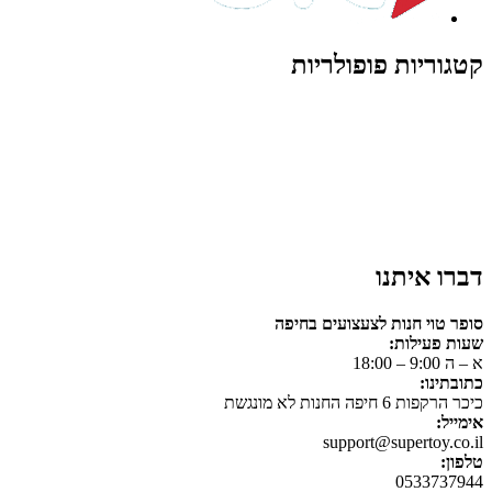
קטגוריות פופולריות
צעצועים לילדים
משחקי הרכבה / חברה
על גלגלים
פאזלים
כלי רכב / תחבורה לילדים
משחקי יצירה ואומנות לילדים
משחקי יצירה ואמנות
דברו איתנו
סופר טוי חנות לצעצועים בחיפה
שעות פעילות:
א – ה 9:00 – 18:00
כתובתינו:
כיכר הרקפות 6 חיפה החנות לא מונגשת
אימייל:
support@supertoy.co.il
טלפון:
0533737944