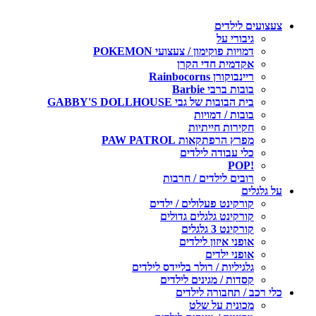
צעצועים לילדים
גיבורי על
דמויות פוקימון / צעצועי POKEMON
אקדמית חדי הקרן
ריינבוקורן Rainbocorns
בובות ברבי Barbie
בית הבובות של גבי GABBY'S DOLLHOUSE
בובות / דמויות
חקירות חייתיות
מפרץ הרפתקאות PAW PATROL
כלי עבודה לילדים
!POP
רובים לילדים / חרבות
על גלגלים
קורקינט פעלולים / ילדים
קורקינט גלגלים גדולים
קורקינט 3 גלגלים
אופני איזון לילדים
אופני ילדים
גלגיליות / רולר בליידס לילדים
קסדות / מגינים לילדים
כלי רכב / תחבורה לילדים
מכונית על שלט