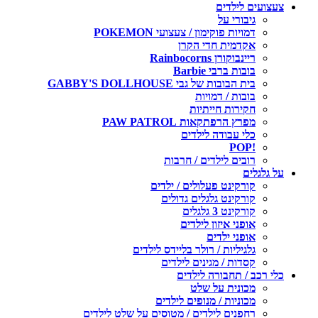
צעצועים לילדים
גיבורי על
דמויות פוקימון / צעצועי POKEMON
אקדמית חדי הקרן
ריינבוקורן Rainbocorns
בובות ברבי Barbie
בית הבובות של גבי GABBY'S DOLLHOUSE
בובות / דמויות
חקירות חייתיות
מפרץ הרפתקאות PAW PATROL
כלי עבודה לילדים
!POP
רובים לילדים / חרבות
על גלגלים
קורקינט פעלולים / ילדים
קורקינט גלגלים גדולים
קורקינט 3 גלגלים
אופני איזון לילדים
אופני ילדים
גלגיליות / רולר בליידס לילדים
קסדות / מגינים לילדים
כלי רכב / תחבורה לילדים
מכונית על שלט
מכוניות / מנופים לילדים
רחפנים לילדים / מטוסים על שלט לילדים