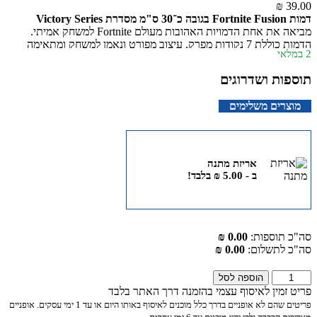
₪
39.00
דמות Fortnite Fusion בגובה כ־30 ס"מ מסדרת Victory Series
מביאה את אחת הדמויות האהובות מעולם Fortnite למשחק אמיתי.
הדמות כוללת 7 נקודות מפרק, עיצוב מפורט ונאמן למשחק ומתאימה
2 במלאי
למשחקי דמיון ולאיסוף. מתאימה לילדים מגיל 8 ומעלה ואינה דורשת
סוללות.
תוספות ושדרוגים
מוצרים משלימים
אריזת מתנה
ב -
5.00
₪
בלבד!
סה"כ תוספות:
0.00 ₪
סה"כ לתשלום:
0.00 ₪
כמות
הוספה לסל
של
פריט זמין לאיסוף עצמי בהזמנה דרך האתר בלבד
דמות
פריטים שהם לא אופניים בדרך כלל מוכנים לאיסוף באותו היום או עד 1 ימי עסקים. אופניים
פורטנייט