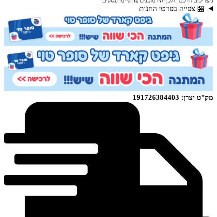
מצריכים הרכבה ולכן יהיו מוכנים עד 6 ימי עסקים
Fusion
🏪 צפייה בפרטי החנות
בגובה
30
ס״מ
Victory
Series
מק"ט יצרן: 191726384403