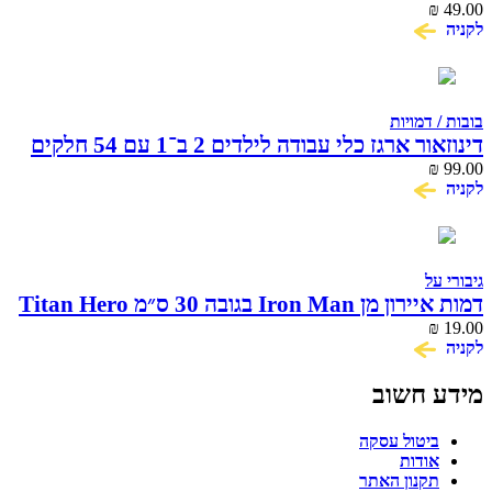
Blast Gear Hasbro
₪
49.00
לקניה
בובות / דמויות
דינוזאור ארגז כלי עבודה לילדים 2 ב־1 עם 54 חלקים
₪
99.00
לקניה
גיבורי על
דמות איירון מן Iron Man בגובה 30 ס״מ Titan Hero
Series Hasbro
₪
19.00
לקניה
מידע חשוב
ביטול עסקה
אודות
תקנון האתר