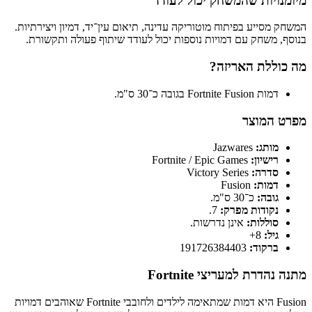
מיומנויות שהמשחק יכול לעודד
המשחק מסייע בפיתוח מוטוריקה עדינה, תיאום עין־יד, דמיון ויצירתיות.
בנוסף, משחק עם דמויות נוספות יכול לעודד שיתוף פעולה ותקשורת.
מה כוללת האריזה?
דמות Fortnite Fusion בגובה כ־30 ס"מ.
מפרט המוצר
מותג:
Jazwares
רישיון:
Fortnite / Epic Games
סדרה:
Victory Series
דמות:
Fusion
גובה:
כ־30 ס"מ.
נקודות מפרק:
7.
סוללות:
אינן נדרשות.
גיל:
8+
ברקוד:
191726384403
מתנה נהדרת למעריצי Fortnite
Fusion היא דמות שמתאימה לילדים ולחובבי Fortnite שאוהבים דמויות