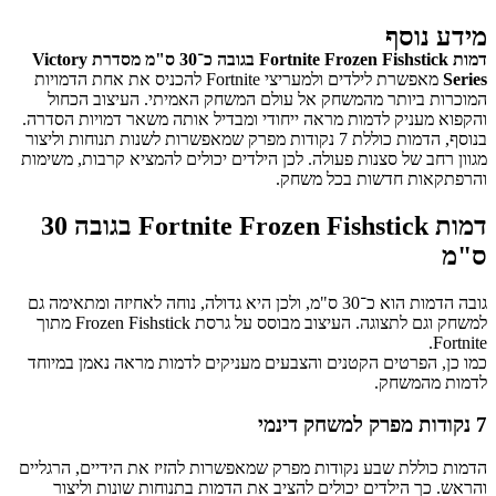
מידע נוסף
דמות Fortnite Frozen Fishstick בגובה כ־30 ס"מ מסדרת Victory
Series
מאפשרת לילדים ולמעריצי Fortnite להכניס את אחת הדמויות
המוכרות ביותר מהמשחק אל עולם המשחק האמיתי. העיצוב הכחול
והקפוא מעניק לדמות מראה ייחודי ומבדיל אותה משאר דמויות הסדרה.
בנוסף, הדמות כוללת 7 נקודות מפרק שמאפשרות לשנות תנוחות וליצור
מגוון רחב של סצנות פעולה. לכן הילדים יכולים להמציא קרבות, משימות
והרפתקאות חדשות בכל משחק.
דמות Fortnite Frozen Fishstick בגובה 30
ס"מ
גובה הדמות הוא כ־30 ס"מ, ולכן היא גדולה, נוחה לאחיזה ומתאימה גם
למשחק וגם לתצוגה. העיצוב מבוסס על גרסת Frozen Fishstick מתוך
Fortnite.
כמו כן, הפרטים הקטנים והצבעים מעניקים לדמות מראה נאמן במיוחד
לדמות מהמשחק.
7 נקודות מפרק למשחק דינמי
הדמות כוללת שבע נקודות מפרק שמאפשרות להזיז את הידיים, הרגליים
והראש. כך הילדים יכולים להציב את הדמות בתנוחות שונות וליצור