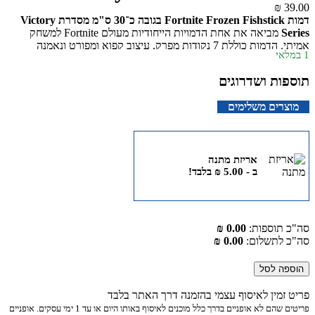
₪
39.00
דמות Fortnite Frozen Fishstick בגובה כ־30 ס"מ מסדרת Victory
Series
מביאה את אחת הדמויות הייחודיות מעולם Fortnite למשחק
אמיתי. הדמות כוללת 7 נקודות מפרק, עיצוב קפוא ומפורט ונאמנה
1 במלאי
למשחק. מתאימה למשחקי דמיון, לאיסוף ולילדים מגיל 8 ומעלה.
תוספות ושדרוגים
מוצרים משלימים
אריזת מתנה
ב -
5.00
₪
בלבד!
סה"כ תוספות:
0.00 ₪
סה"כ לתשלום:
0.00 ₪
הוספה לסל
פריט זמין לאיסוף עצמי בהזמנה דרך האתר בלבד
פריטים שהם לא אופניים בדרך כלל מוכנים לאיסוף באותו היום או עד 1 ימי עסקים. אופניים