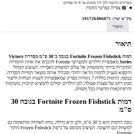
מצריכים הרכבה ולכן יהיו מוכנים עד 6 ימי עסקים
🏪 צפייה בפרטי החנות
מק"ט יצרן: 191726406075
תיאור
תיאור
דמות Fortnite Frozen Fishstick בגובה כ־30 ס"מ מסדרת Victory
Series
מאפשרת לילדים ולמעריצי Fortnite להכניס את אחת הדמויות
המוכרות ביותר מהמשחק אל עולם המשחק האמיתי. העיצוב הכחול
והקפוא מעניק לדמות מראה ייחודי ומבדיל אותה משאר דמויות הסדרה.
בנוסף, הדמות כוללת 7 נקודות מפרק שמאפשרות לשנות תנוחות וליצור
מגוון רחב של סצנות פעולה. לכן הילדים יכולים להמציא קרבות, משימות
והרפתקאות חדשות בכל משחק.
דמות Fortnite Frozen Fishstick בגובה 30
ס"מ
גובה הדמות הוא כ־30 ס"מ, ולכן היא גדולה, נוחה לאחיזה ומתאימה גם
למשחק וגם לתצוגה. העיצוב מבוסס על גרסת Frozen Fishstick מתוך
Fortnite.