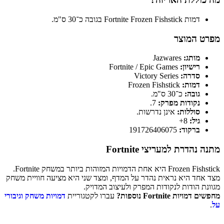
דמות Fortnite Frozen Fishstick בגובה כ־30 ס"מ.
מפרט המוצר
מותג:
Jazwares
רישיון:
Fortnite / Epic Games
סדרה:
Victory Series
דמות:
Frozen Fishstick
גובה:
כ־30 ס"מ.
נקודות מפרק:
7.
סוללות:
אינן נדרשות.
גיל:
8+
ברקוד:
191726406075
מתנה נהדרת למעריצי Fortnite
Frozen Fishstick היא אחת הדמויות המזוהות ביותר במשחק Fortnite.
מצד אחד היא נראית נהדר על המדף, ומצד שני היא מציעה חוויית משחק
מגוונת הודות לנקודות המפרק ולעיצוב המדויק.
מחפשים דמויות Fortnite נוספות?
עברו לקטגוריית
דמויות משחק וגיבורי
על
.