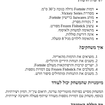
דמות Fortnite גדולה בגובה כ־30 ס"מ.
מסדרת Victory Series.
מותג Jazwares ברישיון Fortnite.
7 נקודות מפרק.
עיצוב Frozen Fishstick מפורט.
מתאימה למשחק ולאיסוף.
אינה דורשת סוללות.
מתאימה לילדים מגיל 8 ומעלה.
איך משחקים?
מוציאים את הדמות מהאריזה.
משנים את תנוחת הידיים והרגליים.
יוצרים קרבות והרפתקאות מעולם Fortnite.
משלבים את Frozen Fishstick עם דמויות נוספות.
משנים את התנוחות ומתחילים סיפור חדש.
מיומנויות שהמשחק יכול לעודד
המשחק מסייע בפיתוח מוטוריקה עדינה, תיאום עין־יד, דמיון ויצירתיות.
בנוסף, משחק עם דמויות נוספות מעודד שיתוף פעולה וחשיבה יצירתית.
מה כוללת האריזה?