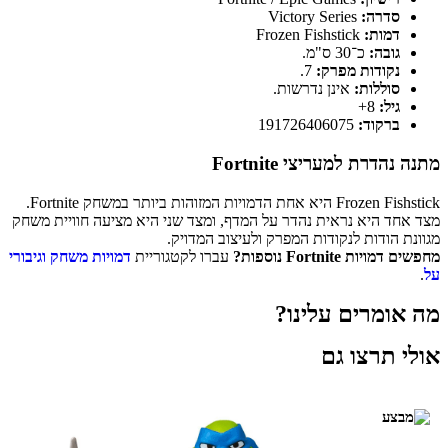
סדרה:
Victory Series
דמות:
Frozen Fishstick
גובה:
כ־30 ס"מ.
נקודות מפרק:
7.
סוללות:
אינן נדרשות.
גיל:
8+
ברקוד:
191726406075
מתנה נהדרת למעריצי Fortnite
Frozen Fishstick היא אחת הדמויות המזוהות ביותר במשחק Fortnite.
מצד אחד היא נראית נהדר על המדף, ומצד שני היא מציעה חוויית משחק
מגוונת הודות לנקודות המפרק ולעיצוב המדויק.
מחפשים דמויות Fortnite נוספות?
עברו לקטגוריית
דמויות משחק וגיבורי
על
.
מה אומרים עלינו?
אולי תרצו גם