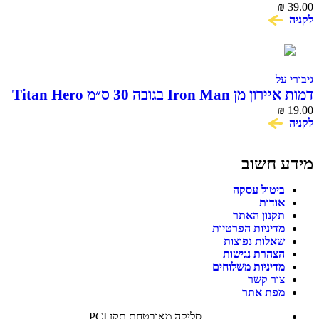
His Amazing Friends
₪
39.00
לקניה
גיבורי על
דמות איירון מן Iron Man בגובה 30 ס״מ Titan Hero
Series Hasbro
₪
19.00
לקניה
מידע חשוב
ביטול עסקה
אודות
תקנון האתר
מדיניות הפרטיות
שאלות נפוצות
הצהרת נגישות
מדיניות משלוחים
צור קשר
מפת אתר
סליקה מאובטחת תקן PCI