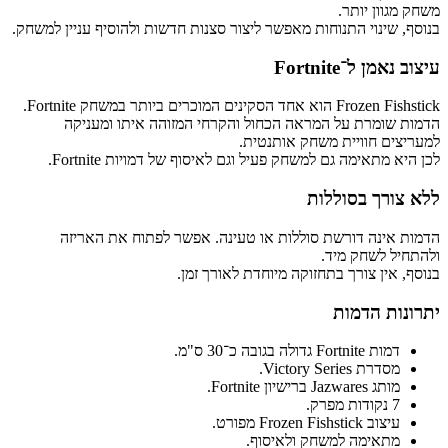
משחק מגוון יותר.
בנוסף, שינוי התנוחות מאפשר ליצור סצנות חדשות ולהוסיף עניין למשחק.
עיצוב נאמן ל־Fortnite
Frozen Fishstick הוא אחד הסקינים המוכרים ביותר במשחק Fortnite.
הדמות שומרת על המראה הכחול והקרחי המזוהה איתו ומעניקה
למעריצים חוויית משחק אותנטית.
לכן היא מתאימה גם למשחק פעיל וגם לאיסוף של דמויות Fortnite.
ללא צורך בסוללות
הדמות אינה דורשת סוללות או טעינה. אפשר לפתוח את האריזה
ולהתחיל לשחק מיד.
בנוסף, אין צורך בתחזוקה מיוחדת לאורך זמן.
יתרונות הדמות
דמות Fortnite גדולה בגובה כ־30 ס"מ.
מסדרת Victory Series.
מותג Jazwares ברישיון Fortnite.
7 נקודות מפרק.
עיצוב Frozen Fishstick מפורט.
מתאימה למשחק ולאיסוף.