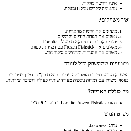
אינה דורשת סוללות.
מתאימה לילדים מגיל 8 ומעלה.
איך משחקים?
מוציאים את הדמות מהאריזה.
משנים את תנוחת הידיים והרגליים.
יוצרים קרבות והרפתקאות מעולם Fortnite.
משלבים את Frozen Fishstick עם דמויות נוספות.
משנים את התנוחות ומתחילים סיפור חדש.
מיומנויות שהמשחק יכול לעודד
המשחק מסייע בפיתוח מוטוריקה עדינה, תיאום עין־יד, דמיון ויצירתיות.
בנוסף, משחק עם דמויות נוספות מעודד שיתוף פעולה וחשיבה יצירתית.
מה כוללת האריזה?
דמות Fortnite Frozen Fishstick בגובה כ־30 ס"מ.
מפרט המוצר
מותג:
Jazwares
רישיון:
Fortnite / Epic Games