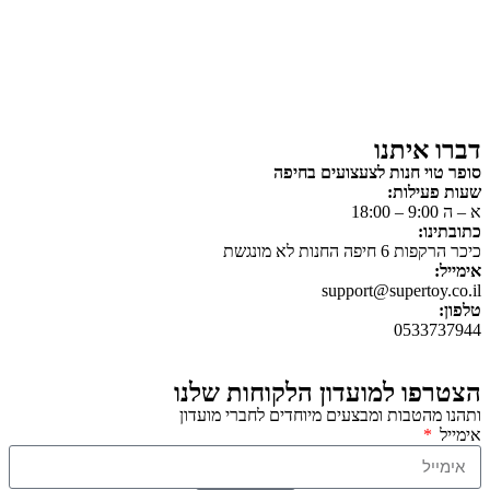
על גלגלים
פאזלים
כלי רכב / תחבורה לילדים
משחקי יצירה ואומנות לילדים
משחקי יצירה ואמנות
דברו איתנו
סופר טוי חנות לצעצועים בחיפה
שעות פעילות:
א – ה 9:00 – 18:00
כתובתינו:
כיכר הרקפות 6 חיפה החנות לא מונגשת
אימייל:
support@supertoy.co.il
טלפון:
0533737944
הצטרפו למועדון הלקוחות שלנו
ותהנו מהטבות ומבצעים מיוחדים לחברי מועדון
אימייל