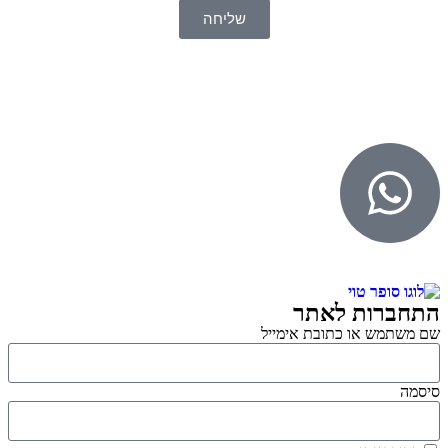
שליחה
© 2026 כל הזכויות שמורות ל
SuperTOY סופרטוי
WebDigital – וובדיגיטל עיצוב ובניית אתרים
גליל אונליין – פרסום לחנויות וירטואליות
התחברות לאתר
שם משתמש או כתובת אימייל
סיסמה