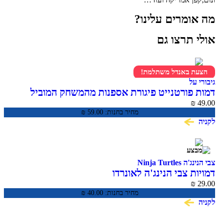
מה אומרים עלינו?
אולי תרצו גם
הצעת באנדל משתלמת!
גיבורי על
דמות פורטנייט פיגורת אספנות מהמשחק המוביל
Frozen Fishstick Fortnite
₪
49.00
מחיר בחנות:
59.00
₪
לקניה
צבי הנינג'ה Ninja Turtles
דמויות צבי הנינג'ה לאונרדו
₪
29.00
מחיר בחנות:
40.00
₪
לקניה