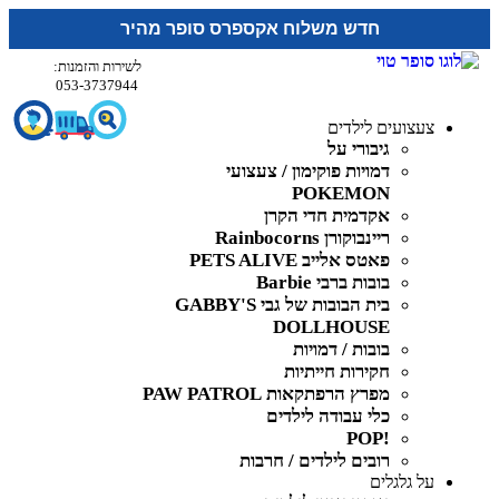
חדש משלוח אקספרס סופר מהיר
לשירות והזמנות:
053-3737944
צעצועים לילדים
גיבורי על
דמויות פוקימון / צעצועי
POKEMON
אקדמית חדי הקרן
ריינבוקורן Rainbocorns
פאטס אלייב PETS ALIVE
בובות ברבי Barbie
בית הבובות של גבי GABBY'S
DOLLHOUSE
בובות / דמויות
חקירות חייתיות
מפרץ הרפתקאות PAW PATROL
כלי עבודה לילדים
!POP
רובים לילדים / חרבות
על גלגלים