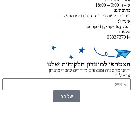
א – ה 9:00 – 18:00
כתובתינו:
כיכר הרקפות 6 חיפה החנות לא מונגשת
אימייל:
support@supertoy.co.il
טלפון:
0533737944
הצטרפו למועדון הלקוחות שלנו
ותהנו מהטבות ומבצעים מיוחדים לחברי מועדון
אימייל
שליחה
© 2026 כל הזכויות שמורות ל
SuperTOY סופרטוי
WebDigital – וובדיגיטל עיצוב ובניית אתרים
גליל אונליין – פרסום לחנויות וירטואליות