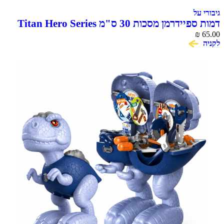
גיבורי על
דמות ספיידרמן מסכות 30 ס"מ Titan Hero Series
₪
65.00
לקניה