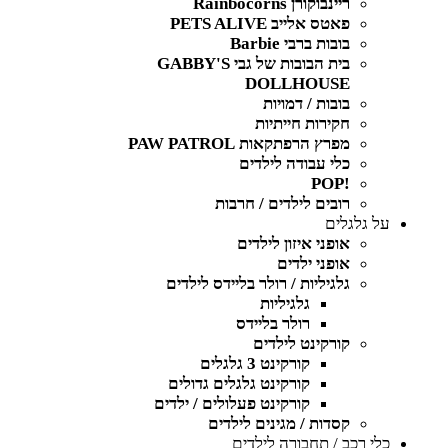
ריינבוקורן Rainbocorns
פאטס אלייב PETS ALIVE
בובות ברבי Barbie
בית הבובות של גבי GABBY'S
DOLLHOUSE
בובות / דמויות
חקירות חייתיות
מפרץ הרפתקאות PAW PATROL
כלי עבודה לילדים
!POP
רובים לילדים / חרבות
על גלגלים
אופני איזון לילדים
אופני ילדים
גלגיליות / רולר בליידס לילדים
גלגיליות
רולר בליידס
קורקינט לילדים
קורקינט 3 גלגלים
קורקינט גלגלים גדולים
קורקינט פעלולים / ילדים
קסדות / מגינים לילדים
כלי רכב / תחבורה לילדים