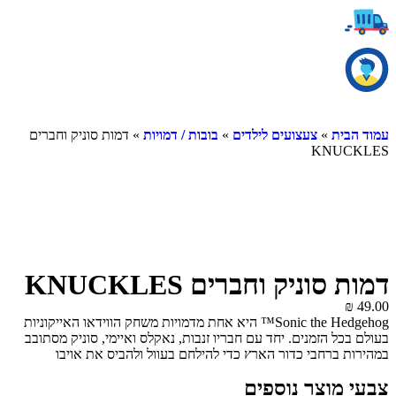
עמוד הבית
»
צעצועים לילדים
»
בובות / דמויות
» דמות סוניק וחברים
KNUCKLES
דמות סוניק וחברים KNUCKLES
₪
49.00
Sonic the Hedgehog™ היא אחת מדמויות משחק הווידאו האייקוניות
בעולם בכל הזמנים. יחד עם חבריו זנבות, נאקלס ואיימי, סוניק מסתובב
במהירות ברחבי כדור הארץ כדי להילחם בעוול ולהביס את אויבו
המושבע, ד"ר אגמן המרושע. הדמות המפרקית בגודל 11 ס"מ' של נאקלס
צבעי מוצר נוספים
בטוח תהיה להיט בקרב ילדים ומעריצי סוניק! לדמות אותנטית זו יש גפיים