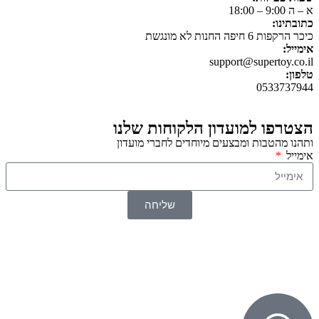
א – ה 9:00 – 18:00
כתובתינו:
כיכר הרקפות 6 חיפה החנות לא מונגשת
אימייל:
support@supertoy.co.il
טלפון:
0533737944
הצטרפו למועדון הלקוחות שלנו
ותהנו מהטבות ומבצעים מיוחדים לחברי מועדון
אימייל
שליחה
© 2026 כל הזכויות שמורות ל
SuperTOY סופרטוי
WebDigital – וובדיגיטל עיצוב ובניית אתרים
גליל אונליין – פרסום לחנויות וירטואליות