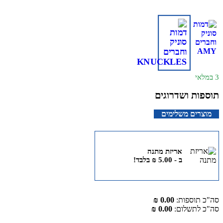
מפרקיות ומגיעה עם אביזר סטאר קפיץ. הציבו את הדמות עם האביזר
שלה או אספו את כולם כדי לבנות עולם קולי משלכם עם ערכת המשחק
Flying Battery Zone, (נמכר בנפרד). אתה יכול לשחזר את האקשן
מהמשחקים עם הדמות המפורטת במיוחד הזו ולהתחיל את האוסף שלך
עוד היום. (כל אחד נמכר בנפרד). לגילאי 3 +
3 במלאי
תוספות ושדרוגים
מוצרים משלימים
אריזת מתנה
ב -
5.00
₪
בלבד!
סה"כ תוספות:
0.00 ₪
סה"כ לתשלום:
0.00 ₪