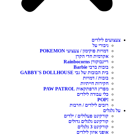
צעצועים לילדים
גיבורי על
דמויות פוקימון / צעצועי POKEMON
אקדמית חדי הקרן
ריינבוקורן Rainbocorns
בובות ברבי Barbie
בית הבובות של גבי GABBY'S DOLLHOUSE
בובות / דמויות
חקירות חייתיות
מפרץ הרפתקאות PAW PATROL
כלי עבודה לילדים
!POP
רובים לילדים / חרבות
על גלגלים
קורקינט פעלולים / ילדים
קורקינט גלגלים גדולים
קורקינט 3 גלגלים
אופני איזון לילדים