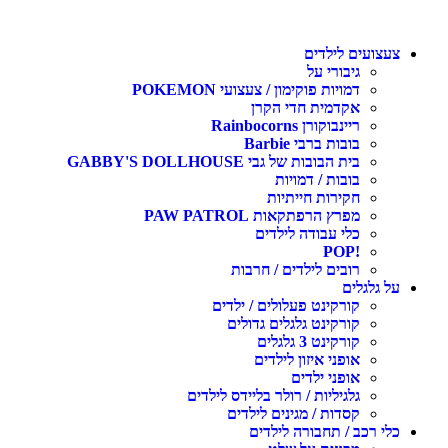
עצועים לילדים
גיבורי על
דמויות פוקימון / צעצועי POKEMON
אקדמית חדי הקרן
ריינבוקורן Rainbocorns
בובות ברבי Barbie
בית הבובות של גבי GABBY'S DOLLHOUSE
בובות / דמויות
חקירות חייתיות
מפרץ הרפתקאות PAW PATROL
כלי עבודה לילדים
!POP
רובים לילדים / חרבות
ל גלגלים
קורקינט פעלולים / ילדים
קורקינט גלגלים גדולים
קורקינט 3 גלגלים
אופני איזון לילדים
אופני ילדים
גלגיליות / רולר בליידס לילדים
קסדות / מגינים לילדים
לי רכב / תחבורה לילדים