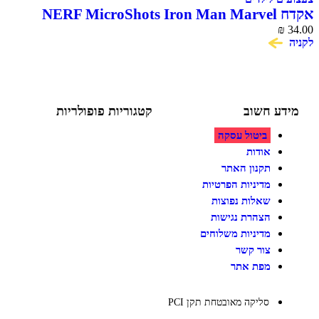
NERF
ע חשוב
קטגוריות פופולריות
ביטול עסקה
צעצועים לילדים
משחקי הרכבה / חברה
אודות
על גלגלים
תקנון האתר
פאזלים
מדיניות הפרטיות
כלי רכב / תחבורה לילדים
משחקי יצירה ואומנות לילדים
שאלות נפוצות
משחקי יצירה ואמנות
הצהרת נגישות
מדיניות משלוחים
צור קשר
מפת אתר
סליקה מאובטחת תקן PCI