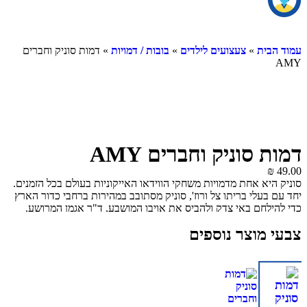
ית
»
צעצועים לילדים
»
בובות / דמויות
» דמות סוניק וחברים
 סוניק וחברים AMY
יא אחת מדמויות משחקי הווידאו האייקוניות בעולם בכל הזמנים.
בעלי בריתו צל ורוז', סוניק מסתובב במהירות ברחבי כדור הארץ
לחם באי צדק ולהביס את אויבו המושבע, ד"ר אגמן המרושע.
הדמות המפורקת בקנה מידה 11 ס"מ של איימי בטוח תהיה להיט בקרב
מוצר נוספים
מעריצי סוניק! לדמות אותנטית זו יש גפיים מפרקיות ומגיעה עם
אמר. הצב את הדמות עם האביזר שלה או אסוף את כולם כדי
לבנות עולם סוניק משלך עם דמויות 11 ס"מ האחרות, (נמכרות בנפרד).
ול לשחזר את האקשן מהמשחקים עם הדמות המפורטת במיוחד
תחיל את האוסף שלך עוד היום. (כל אחד נמכר בנפרד). מתאים