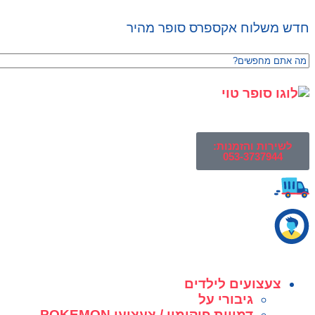
חדש משלוח אקספרס סופר מהיר
לשירות והזמנות:
053-3737944
צעצועים לילדים
גיבורי על
דמויות פוקימון / צעצועי POKEMON