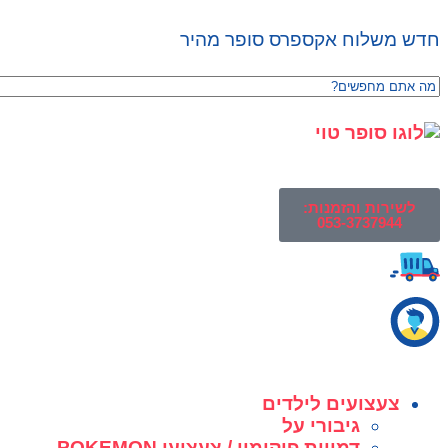
חדש משלוח אקספרס סופר מהיר
לשירות והזמנות:
053-3737944
צעצועים לילדים
גיבורי על
דמויות פוקימון / צעצועי POKEMON