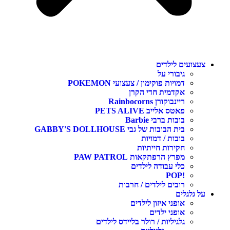
עצועים לילדים
גיבורי על
דמויות פוקימון / צעצועי POKEMON
אקדמית חדי הקרן
ריינבוקורן Rainbocorns
פאטס אלייב PETS ALIVE
בובות ברבי Barbie
בית הבובות של גבי GABBY'S DOLLHOUSE
בובות / דמויות
חקירות חייתיות
מפרץ הרפתקאות PAW PATROL
כלי עבודה לילדים
!POP
רובים לילדים / חרבות
ל גלגלים
אופני איזון לילדים
אופני ילדים
גלגיליות / רולר בליידס לילדים