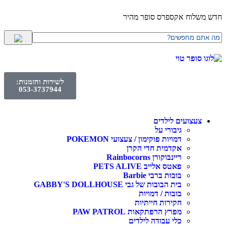
לוח אקספרס סופר מהיר
לשירות והזמנות:
053-3737944
עצועים לילדים
גיבורי על
דמויות פוקימון / צעצועי POKEMON
אקדמית חדי הקרן
ריינבוקורן Rainbocorns
פאטס אלייב PETS ALIVE
בובות ברבי Barbie
בית הבובות של גבי GABBY'S DOLLHOUSE
בובות / דמויות
חקירות חייתיות
מפרץ הרפתקאות PAW PATROL
כלי עבודה לילדים