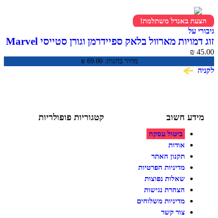
 באנדל משתלמת!
ל
זוג דמויות מארוול בלאק ספיידרמן וגורן סטייסי Marvel
Spidey and His Amazing Fr
מחיר בחנות:
69.00
₪
ע חשוב
קטגוריות פופולריות
ביטול עסקה
צעצועים לילדים
משחקי הרכבה / חברה
אודות
על גלגלים
תקנון האתר
פאזלים
מדיניות הפרטיות
כלי רכב / תחבורה לילדים
משחקי יצירה ואומנות לילדים
שאלות נפוצות
משחקי יצירה ואמנות
הצהרת נגישות
מדיניות משלוחים
צור קשר