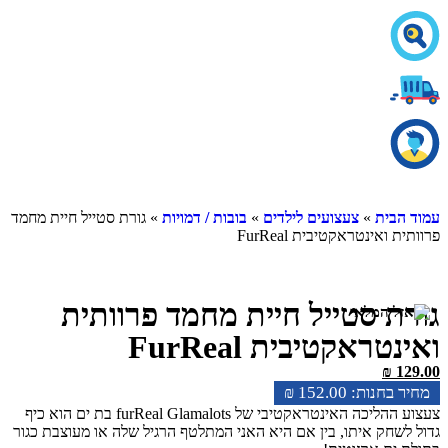
ית
»
צעצועים לילדים
»
בובות / דמויות
» גורת סטייל חיית מחמד
אינטראקטיבית FurReal
 סטייל חיית מחמד פרוותית
ראקטיבית FurReal
₪
₪
152.00
צעצוע ההליכה האינטראקטיבי של furReal Glamalots בת ים הוא כיף
חק איתו, בין אם היא האני המתלטף הרגיל שלה או מעוצבת כגור