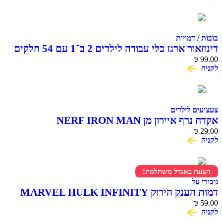
דמויות
ארגז כלי עבודה לילדים 2 ב־1 עם 54 חלקים
 לילדים
יירון מן NERF IRON MAN
 באנדל משתלמת!
ל
דמות הענק הירוק MARVEL HULK INFINITY
T