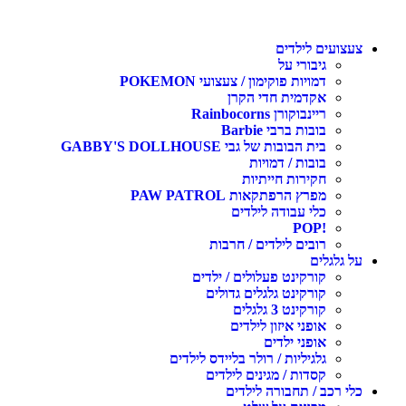
צעצועים לילדים
גיבורי על
דמויות פוקימון / צעצועי POKEMON
אקדמית חדי הקרן
ריינבוקורן Rainbocorns
בובות ברבי Barbie
בית הבובות של גבי GABBY'S DOLLHOUSE
בובות / דמויות
חקירות חייתיות
מפרץ הרפתקאות PAW PATROL
כלי עבודה לילדים
!POP
רובים לילדים / חרבות
על גלגלים
קורקינט פעלולים / ילדים
קורקינט גלגלים גדולים
קורקינט 3 גלגלים
אופני איזון לילדים
אופני ילדים
גלגיליות / רולר בליידס לילדים
קסדות / מגינים לילדים
כלי רכב / תחבורה לילדים