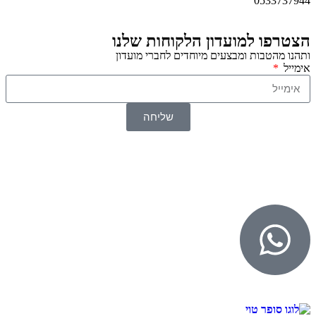
0533737944
הצטרפו למועדון הלקוחות שלנו
ותהנו מהטבות ומבצעים מיוחדים לחברי מועדון
אימייל
שליחה
© 2026 כל הזכויות שמורות ל
SuperTOY סופרטוי
WebDigital – וובדיגיטל עיצוב ובניית אתרים
גליל אונליין – פרסום לחנויות וירטואליות