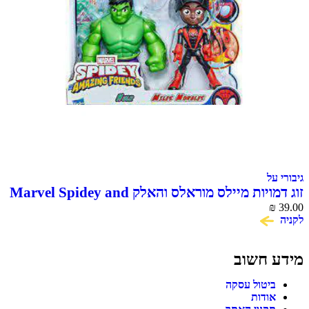
גיבורי על
זוג דמויות מיילס מוראלס והאלק Marvel Spidey and
His Amazing Friends
₪
39.00
לקניה
מידע חשוב
ביטול עסקה
אודות