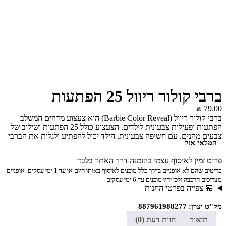
ברבי קולור ריוול 25 הפתעות
₪
79.00
ברבי קולור ריוול (Barbie Color Reveal) הוא צעצוע מדהים המשלב
הפתעות ופעילות צבעונית לילדים. הצעצוע כולל 25 הפתעות ושילוב של
צבעים מהנים. עם חשיפה צבעונית, הילד יכול להפתיע ולגלות את הברבי
המלאי אזל
הייחודית שנמצאת בתוך הבקבוק.
פריט זמין לאיסוף עצמי בהזמנה דרך האתר בלבד
פריטים שהם לא אופניים בדרך כלל מוכנים לאיסוף באותו היום או עד 1 ימי עסקים. אופניים
מצריכים הרכבה ולכן יהיו מוכנים עד 6 ימי עסקים
🏪 צפייה בפרטי החנות
מק"ט יצרן: 887961988277
תיאור
חוות דעת (0)