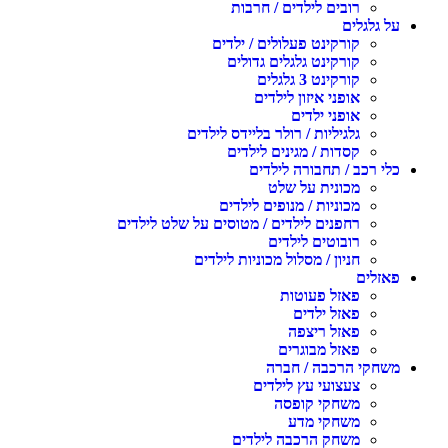
רובים לילדים / חרבות
על גלגלים
קורקינט פעלולים / ילדים
קורקינט גלגלים גדולים
קורקינט 3 גלגלים
אופני איזון לילדים
אופני ילדים
גלגיליות / רולר בליידס לילדים
קסדות / מגינים לילדים
כלי רכב / תחבורה לילדים
מכונית על שלט
מכוניות / מנופים לילדים
רחפנים לילדים / מטוסים על שלט לילדים
רובוטים לילדים
חניון / מסלול מכוניות לילדים
פאזלים
פאזל פעוטות
פאזל ילדים
פאזל ריצפה
פאזל מבוגרים
משחקי הרכבה / חברה
צעצועי עץ לילדים
משחקי קופסה
משחקי מדע
משחק הרכבה לילדים