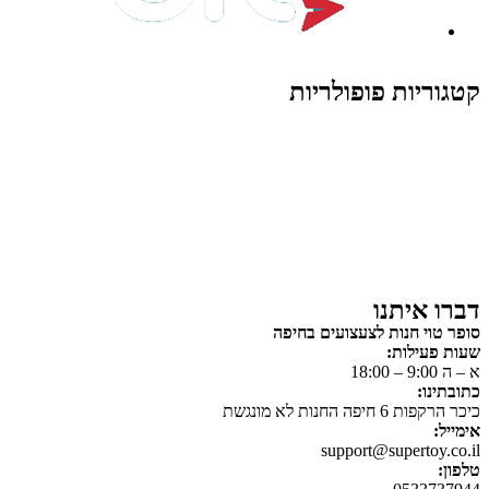
קטגוריות פופולריות
צעצועים לילדים
משחקי הרכבה / חברה
על גלגלים
פאזלים
כלי רכב / תחבורה לילדים
משחקי יצירה ואומנות לילדים
משחקי יצירה ואמנות
דברו איתנו
סופר טוי חנות לצעצועים בחיפה
שעות פעילות:
א – ה 9:00 – 18:00
כתובתינו:
כיכר הרקפות 6 חיפה החנות לא מונגשת
אימייל:
support@supertoy.co.il
טלפון: