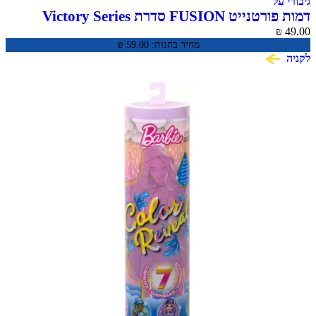
גיבורי על
דמות פורטנייט FUSION סדרת Victory Series
₪
49.00
מחיר בחנות:
59.00
₪
לקניה