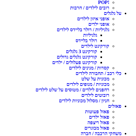
!POP
רובים לילדים / חרבות
על גלגלים
אופני איזון לילדים
אופני ילדים
גלגיליות / רולר בליידס לילדים
גלגיליות
רולר בליידס
קורקינט לילדים
קורקינט 3 גלגלים
קורקינט גלגלים גדולים
קורקינט פעלולים / ילדים
קסדות / מגינים לילדים
כלי רכב / תחבורה לילדים
מכונית על שלט
מכוניות / מנופים לילדים
רחפנים לילדים / מטוסים על שלט לילדים
רובוטים לילדים
חניון / מסלול מכוניות לילדים
פאזלים
פאזל פעוטות
פאזל ילדים
פאזל ריצפה
פאזל מבוגרים
משחקי הרכבה / חברה