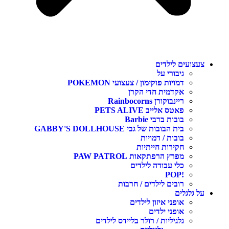
צעצועים לילדים
גיבורי על
דמויות פוקימון / צעצועי POKEMON
אקדמית חדי הקרן
ריינבוקורן Rainbocorns
פאטס אלייב PETS ALIVE
בובות ברבי Barbie
בית הבובות של גבי GABBY'S DOLLHOUSE
בובות / דמויות
חקירות חייתיות
מפרץ הרפתקאות PAW PATROL
כלי עבודה לילדים
!POP
רובים לילדים / חרבות
על גלגלים
אופני איזון לילדים
אופני ילדים
גלגיליות / רולר בליידס לילדים