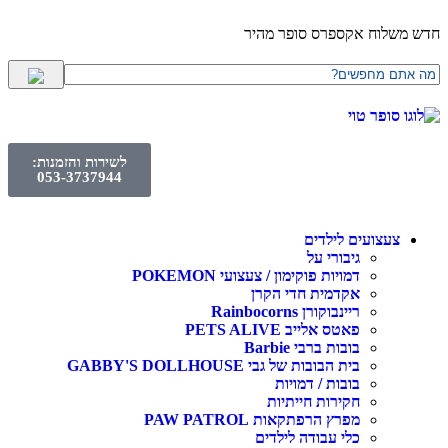
חדש משלוח אקספרס סופר מהיר
לשירות והזמנות:
053-3737944
צעצועים לילדים
גיבורי על
דמויות פוקימון / צעצועי POKEMON
אקדמית חדי הקרן
ריינבוקורן Rainbocorns
פאטס אלייב PETS ALIVE
בובות ברבי Barbie
בית הבובות של גבי GABBY'S DOLLHOUSE
בובות / דמויות
חקירות חייתיות
מפרץ הרפתקאות PAW PATROL
כלי עבודה לילדים