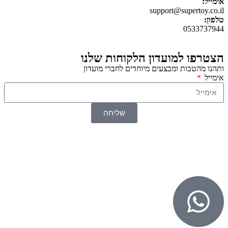
אימייל:
support@supertoy.co.il
טלפון:
0533737944
הצטרפו למועדון הלקוחות שלנו
ותהנו מהטבות ומבצעים מיוחדים לחברי מועדון
אימייל
שליחה
© 2026 כל הזכויות שמורות ל
SuperTOY סופרטוי
WebDigital – וובדיגיטל עיצוב ובניית אתרים
גליל אונליין – פרסום לחנויות וירטואליות