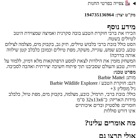
צפייה בפרטי החנות
מק"ט יצרן: 194735136964
מידע נוסף
הכירו את ברבי חוקרת הטבע בובה סקרנית ואמיצה שמצוידת היטב
לטיולים בשטח.
הסט כולל בובת ברבי בלבוש טיולים, תיק גב, בקבוק מים, מצלמה לצילום
טבע, כובע שמש, עוגייה, משקה, מפת טיולים וכמובן כלבלב קטן שילווה
אותה בדרכה!
המשחק מזמין את הילדות לצאת למסע הרפתקאות מלא דמיון, ללמוד על
חיות, טבע והעולם שסביבנו תוך פיתוח חשיבה יצירתית ואהבה לסביבה.
מפרט טכני:
מותג: Barbie Mattel
דגם: חוקרת הטבע / Barbie Wildlife Explorer
גיל מומלץ: 3+
כולל: בובת ברבי, תרמיל, כובע, מצלמה, בקבוק מים, מפת טיול, כלבלב
מידות האריזה: כ־32x13x6 ס"מ
חומרים: פלסטיק ובדים איכותיים
אינו דורש סוללות
מה אומרים עלינו?
אולי תרצו גם