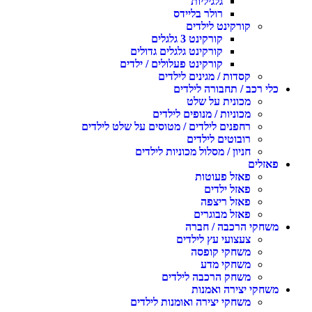
גלגיליות
רולר בליידס
קורקינט לילדים
קורקינט 3 גלגלים
קורקינט גלגלים גדולים
קורקינט פעלולים / ילדים
קסדות / מגינים לילדים
כלי רכב / תחבורה לילדים
מכונית על שלט
מכוניות / מנופים לילדים
רחפנים לילדים / מטוסים על שלט לילדים
רובוטים לילדים
חניון / מסלול מכוניות לילדים
פאזלים
פאזל פעוטות
פאזל ילדים
פאזל ריצפה
פאזל מבוגרים
משחקי הרכבה / חברה
צעצועי עץ לילדים
משחקי קופסה
משחקי מדע
משחק הרכבה לילדים
משחקי יצירה ואמנות
משחקי יצירה ואומנות לילדים