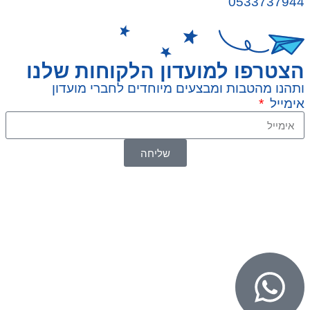
0533737944
הצטרפו למועדון הלקוחות שלנו
ותהנו מהטבות ומבצעים מיוחדים לחברי מועדון
אימייל
שליחה
© 2026 כל הזכויות שמורות ל
SuperTOY סופרטוי
WebDigital – וובדיגיטל עיצוב ובניית אתרים
גליל אונליין – פרסום לחנויות וירטואליות