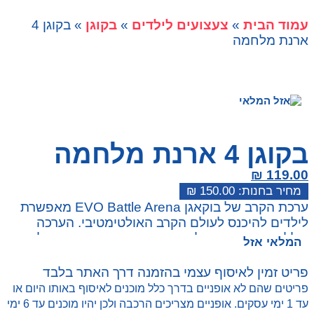
עמוד הבית
»
צעצועים לילדים
»
בקוגן
» בקוגן 4
ארנת מלחמה
בקוגן 4 ארנת מלחמה
₪
119.00
₪
150.00
ערכת הקרב של בוקאגן EVO Battle Arena מאפשרת
לילדים להיכנס לעולם הקרב האולטימטיבי. הערכה
כוללת שני בוקאגן בלעדיים, משטח קרב ניאוני, וקלפי
המלאי אזל
קרב מותאמים. אידיאלית למשחקים פעילים ומהנים עם
חברים.
פריט זמין לאיסוף עצמי בהזמנה דרך האתר בלבד
פריטים שהם לא אופניים בדרך כלל מוכנים לאיסוף באותו היום או
עד 1 ימי עסקים. אופניים מצריכים הרכבה ולכן יהיו מוכנים עד 6 ימי