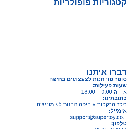
קטגוריות פופולריות
צעצועים לילדים
משחקי הרכבה / חברה
על גלגלים
פאזלים
כלי רכב / תחבורה לילדים
משחקי יצירה ואומנות לילדים
משחקי יצירה ואמנות
דברו איתנו
סופר טוי חנות לצעצועים בחיפה
שעות פעילות:
א – ה 9:00 – 18:00
כתובתינו:
כיכר הרקפות 6 חיפה החנות לא מונגשת
אימייל:
support@supertoy.co.il
טלפון: