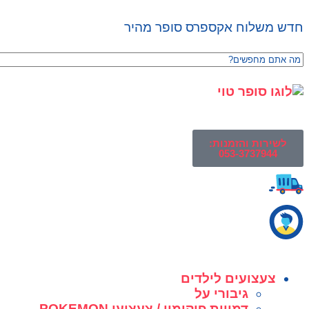
חדש משלוח אקספרס סופר מהיר
לשירות והזמנות:
053-3737944
צעצועים לילדים
גיבורי על
דמויות פוקימון / צעצועי POKEMON