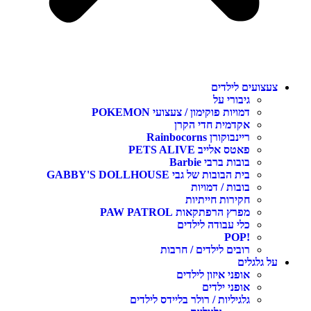
צעצועים לילדים
גיבורי על
דמויות פוקימון / צעצועי POKEMON
אקדמית חדי הקרן
ריינבוקורן Rainbocorns
פאטס אלייב PETS ALIVE
בובות ברבי Barbie
בית הבובות של גבי GABBY'S DOLLHOUSE
בובות / דמויות
חקירות חייתיות
מפרץ הרפתקאות PAW PATROL
כלי עבודה לילדים
!POP
רובים לילדים / חרבות
על גלגלים
אופני איזון לילדים
אופני ילדים
גלגיליות / רולר בליידס לילדים