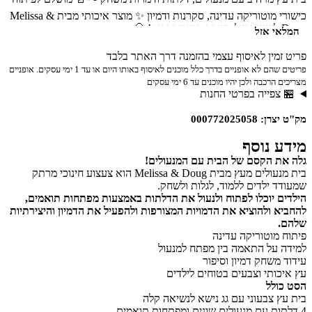
כישורי מוטוריקה עדינה, סקרנות ודמיון ✨ מוצר איכותי מבית Melissa &
Doug לשעות של משחק חינוכי ומהנה! 🎈
המלאי אזל
פריט זמין לאיסוף עצמי בהזמנה דרך האתר בלבד
פריטים שהם לא אופניים בדרך כלל מוכנים לאיסוף באותו היום או עד 1 ימי עסקים. אופניים
מצריכים הרכבה ולכן יהיו מוכנים עד 6 ימי עסקים
🏪 צפייה בפרטי החנות
מק"ט יצרן: 000772025058
מידע נוסף
גלה את הקסם של הבית עם המנעולים!
בית מנעולים מעץ מבית Melissa & Doug הוא צעצוע חינוכי מרתק
שמעודד ילדים ללמוד, לגלות ולשחק.
הילדים יוכלו לפתוח ולנעול את הדלתות באמצעות מפתחות תואמים,
להחביא ולהוציא את הדמויות המצורפות ולהפעיל את הדמיון והיצירתיות
שלהם.
פיתוח מוטוריקה עדינה
למידה על התאמה בין מפתח למנעול
עידוד משחק דמיון וסיפור
עץ איכותי וצבעים בטוחים לילדים
הסט כולל
בית עץ צבעוני עם גג נישא לנשיאה קלה
4 דלתות עם מנעולים שונים ומפתחות תואמים