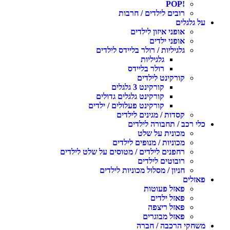
!POP
רובים לילדים / חרבות
על גלגלים
אופני איזון לילדים
אופני ילדים
גלגיליות / רולר בליידס לילדים
גלגיליות
רולר בליידס
קורקינט לילדים
קורקינט 3 גלגלים
קורקינט גלגלים גדולים
קורקינט פעלולים / ילדים
קסדות / מגינים לילדים
כלי רכב / תחבורה לילדים
מכונית על שלט
מכוניות / מנופים לילדים
רחפנים לילדים / מטוסים על שלט לילדים
רובוטים לילדים
חניון / מסלול מכוניות לילדים
פאזלים
פאזל פעוטות
פאזל ילדים
פאזל ריצפה
פאזל מבוגרים
משחקי הרכבה / חברה