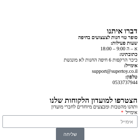
כלי רכב / תחבורה לילדים
משחקי יצירה ואומנות לילדים
משחקי יצירה ואמנות
דברו איתנו
סופר טוי חנות לצעצועים בחיפה
שעות פעילות:
א – ה 9:00 – 18:00
כתובתינו:
כיכר הרקפות 6 חיפה החנות לא מונגשת
אימייל:
support@supertoy.co.il
טלפון:
0533737944
הצטרפו למועדון הלקוחות שלנו
ותהנו מהטבות ומבצעים מיוחדים לחברי מועדון
אימייל
שליחה