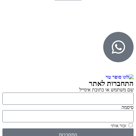
© 2026 כל הזכויות שמורות ל
SuperTOY סופרטוי
WebDigital – וובדיגיטל עיצוב ובניית אתרים
גליל אונליין – פרסום לחנויות וירטואליות
התחברות לאתר
שם משתמש או כתובת אימייל
סיסמה
זכור אותי
התחברות