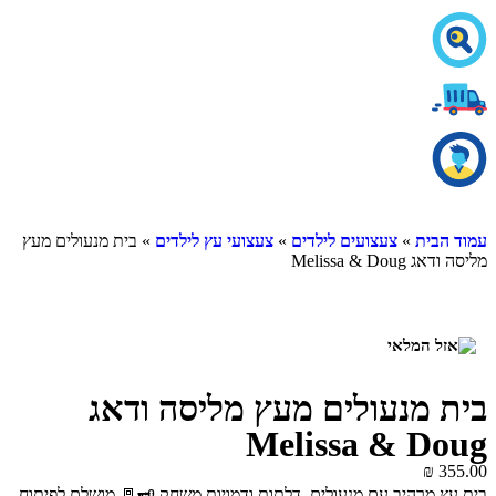
עמוד הבית
»
צעצועים לילדים
»
צעצועי עץ לילדים
» בית מנעולים מעץ
מליסה ודאג Melissa & Doug
בית מנעולים מעץ מליסה ודאג
Melissa & Doug
₪
355.00
בית עץ מרהיב עם מנעולים, דלתות ודמויות משחק 🗝️🚪 מושלם לפיתוח