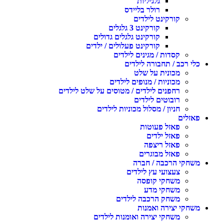
גלגיליות
רולר בליידס
קורקינט לילדים
קורקינט 3 גלגלים
קורקינט גלגלים גדולים
קורקינט פעלולים / ילדים
קסדות / מגינים לילדים
כלי רכב / תחבורה לילדים
מכונית על שלט
מכוניות / מנופים לילדים
רחפנים לילדים / מטוסים על שלט לילדים
רובוטים לילדים
חניון / מסלול מכוניות לילדים
פאזלים
פאזל פעוטות
פאזל ילדים
פאזל ריצפה
פאזל מבוגרים
משחקי הרכבה / חברה
צעצועי עץ לילדים
משחקי קופסה
משחקי מדע
משחק הרכבה לילדים
משחקי יצירה ואמנות
משחקי יצירה ואומנות לילדים