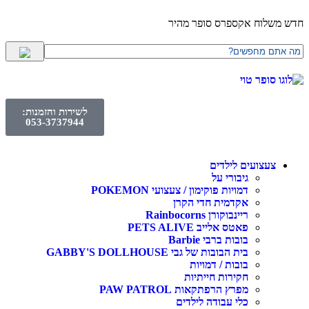
חדש משלוח אקספרס סופר מהיר
לשירות והזמנות:
053-3737944
צעצועים לילדים
גיבורי על
דמויות פוקימון / צעצועי POKEMON
אקדמית חדי הקרן
ריינבוקורן Rainbocorns
פאטס אלייב PETS ALIVE
בובות ברבי Barbie
בית הבובות של גבי GABBY'S DOLLHOUSE
בובות / דמויות
חקירות חייתיות
מפרץ הרפתקאות PAW PATROL
כלי עבודה לילדים