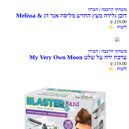
משחקי הרכבה / חברה
דוכן גלידה מעץ החדש מליסה אנד דג Melissa &
Doug Scoop & Serve Ice Cream Counter
₪
219.00
לקניה
משחקי הרכבה / חברה
ערכת ירח על שלט My Very Own Moon
₪
119.00
לקניה