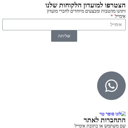
הצטרפו למועדון הלקוחות שלנו
ותהנו מהטבות ומבצעים מיוחדים לחברי מועדון
אימייל
שליחה
© 2026 כל הזכויות שמורות ל
SuperTOY סופרטוי
WebDigital – וובדיגיטל עיצוב ובניית אתרים
גליל אונליין – פרסום לחנויות וירטואליות
התחברות לאתר
שם משתמש או כתובת אימייל