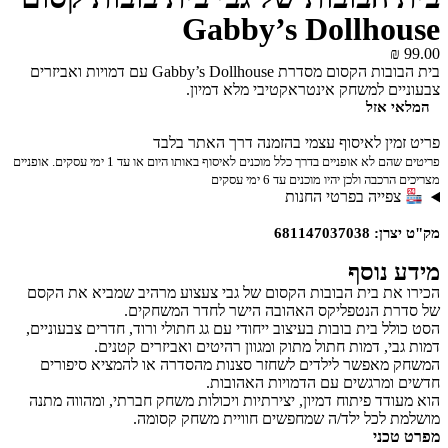
Gabby’s Dollhouse
₪
99.00
בית הבובות הקסום מסדרת Gabby’s Dollhouse עם דמויות ואביזרים
צבעוניים למשחק אינטראקטיבי מלא דמיון.
המלאי אזל
פריט זמין לאיסוף עצמי בהזמנה דרך האתר בלבד
פריטים שהם לא אופניים בדרך כלל מוכנים לאיסוף באותו היום או עד 1 ימי עסקים. אופניים
מצריכים הרכבה ולכן יהיו מוכנים עד 6 ימי עסקים
צפייה בפרטי החנות
מק"ט יצרן: 681147037038
מידע נוסף
הכירו את בית הבובות הקסום של גבי צעצוע מרהיב שמביא את הקסם
של סדרת הנטפליקס האהובה הישר לחדר המשחקים.
הסט כולל בית בובות בעיצוב ייחודי עם גג חתולי ורוד, חדרים צבעוניים,
דמות גבי, דמות חתול מתוק ומגוון רהיטים ואביזרים קטנים.
המשחק מאפשר לילדים לשחזר סצנות מהסדרה או להמציא סיפורים
חדשים ומרגשים עם הדמויות האהובות.
הוא מעודד פיתוח דמיון, יצירתיות ויכולות משחק חברתי, ומהווה מתנה
מושלמת לכל ילד/ה שמחפשים חוויית משחק קסומה.
מפרט טכני