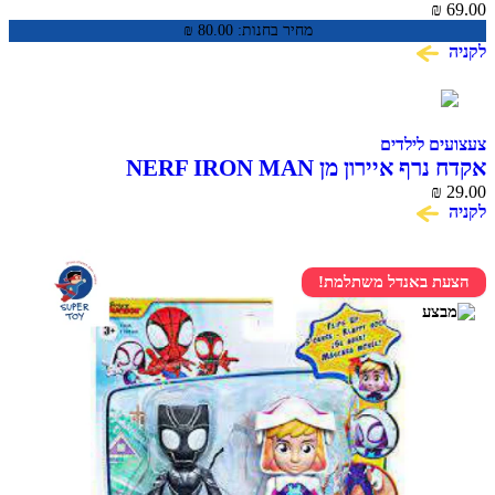
₪
69.00
מחיר בחנות:
80.00
₪
לקניה
צעצועים לילדים
אקדח נרף איירון מן NERF IRON MAN
₪
29.00
לקניה
הצעת באנדל משתלמת!