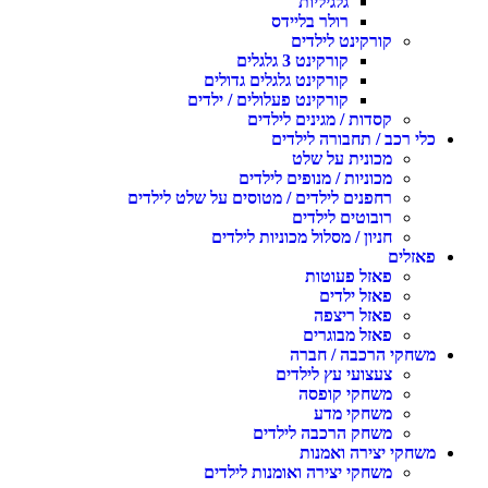
גלגיליות
רולר בליידס
קורקינט לילדים
קורקינט 3 גלגלים
קורקינט גלגלים גדולים
קורקינט פעלולים / ילדים
קסדות / מגינים לילדים
כלי רכב / תחבורה לילדים
מכונית על שלט
מכוניות / מנופים לילדים
רחפנים לילדים / מטוסים על שלט לילדים
רובוטים לילדים
חניון / מסלול מכוניות לילדים
פאזלים
פאזל פעוטות
פאזל ילדים
פאזל ריצפה
פאזל מבוגרים
משחקי הרכבה / חברה
צעצועי עץ לילדים
משחקי קופסה
משחקי מדע
משחק הרכבה לילדים
משחקי יצירה ואמנות
משחקי יצירה ואומנות לילדים