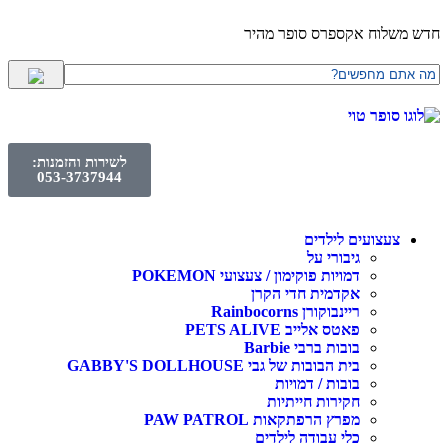
חדש משלוח אקספרס סופר מהיר
לשירות והזמנות:
053-3737944
צעצועים לילדים
גיבורי על
דמויות פוקימון / צעצועי POKEMON
אקדמית חדי הקרן
ריינבוקורן Rainbocorns
פאטס אלייב PETS ALIVE
בובות ברבי Barbie
בית הבובות של גבי GABBY'S DOLLHOUSE
בובות / דמויות
חקירות חייתיות
מפרץ הרפתקאות PAW PATROL
כלי עבודה לילדים