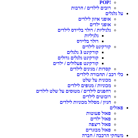
!POP
רובים לילדים / חרבות
על גלגלים
אופני איזון לילדים
אופני ילדים
גלגיליות / רולר בליידס לילדים
גלגיליות
רולר בליידס
קורקינט לילדים
קורקינט 3 גלגלים
קורקינט גלגלים גדולים
קורקינט פעלולים / ילדים
קסדות / מגינים לילדים
כלי רכב / תחבורה לילדים
מכונית על שלט
מכוניות / מנופים לילדים
רחפנים לילדים / מטוסים על שלט לילדים
רובוטים לילדים
חניון / מסלול מכוניות לילדים
פאזלים
פאזל פעוטות
פאזל ילדים
פאזל ריצפה
פאזל מבוגרים
משחקי הרכבה / חברה