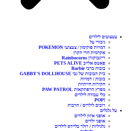
צעצועים לילדים
גיבורי על
דמויות פוקימון / צעצועי POKEMON
אקדמית חדי הקרן
ריינבוקורן Rainbocorns
פאטס אלייב PETS ALIVE
בובות ברבי Barbie
בית הבובות של גבי GABBY'S DOLLHOUSE
בובות / דמויות
חקירות חייתיות
מפרץ הרפתקאות PAW PATROL
כלי עבודה לילדים
!POP
רובים לילדים / חרבות
על גלגלים
אופני איזון לילדים
אופני ילדים
גלגיליות / רולר בליידס לילדים