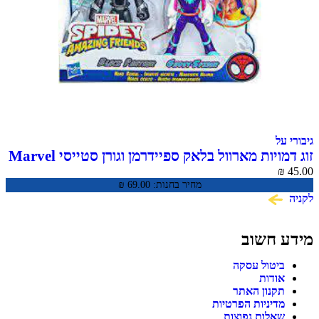
גיבורי על
זוג דמויות מארוול בלאק ספיידרמן וגורן סטייסי Marvel
Spidey and His Amazing Friends
₪
45.00
מחיר בחנות:
69.00
₪
לקניה
מידע חשוב
ביטול עסקה
אודות
תקנון האתר
מדיניות הפרטיות
שאלות נפוצות