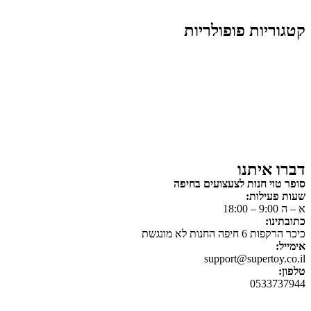
קטגוריות פופולריות
צעצועים לילדים
משחקי הרכבה / חברה
על גלגלים
פאזלים
כלי רכב / תחבורה לילדים
משחקי יצירה ואומנות לילדים
משחקי יצירה ואמנות
דברו איתנו
סופר טוי חנות לצעצועים בחיפה
שעות פעילות:
א – ה 9:00 – 18:00
כתובתינו:
כיכר הרקפות 6 חיפה החנות לא מונגשת
אימייל:
support@supertoy.co.il
טלפון:
0533737944