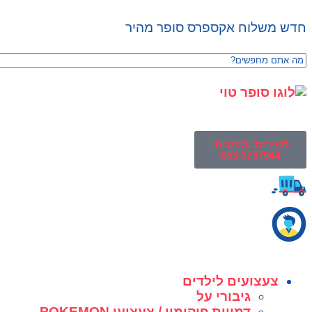
חדש משלוח אקספרס סופר מהיר
לשירות והזמנות:
053-3737944
צעצועים לילדים
גיבורי על
דמויות פוקימון / צעצועי POKEMON