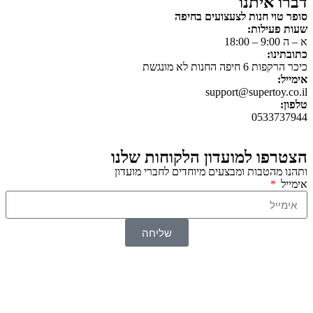
דברו איתנו
סופר טוי חנות לצעצועים בחיפה
שעות פעילות:
א – ה 9:00 – 18:00
כתובתינו:
כיכר הרקפות 6 חיפה החנות לא מונגשת
אימייל:
support@supertoy.co.il
טלפון:
0533737944
הצטרפו למועדון הלקוחות שלנו
ותהנו מהטבות ומבצעים מיוחדים לחברי מועדון
אימייל
שליחה
© 2026 כל הזכויות שמורות ל
SuperTOY סופרטוי
WebDigital – וובדיגיטל עיצוב ובניית אתרים
גליל אונליין – פרסום לחנויות וירטואליות