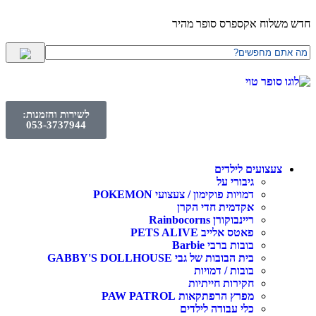
חדש משלוח אקספרס סופר מהיר
לשירות והזמנות:
053-3737944
צעצועים לילדים
גיבורי על
דמויות פוקימון / צעצועי POKEMON
אקדמית חדי הקרן
ריינבוקורן Rainbocorns
פאטס אלייב PETS ALIVE
בובות ברבי Barbie
בית הבובות של גבי GABBY'S DOLLHOUSE
בובות / דמויות
חקירות חייתיות
מפרץ הרפתקאות PAW PATROL
כלי עבודה לילדים