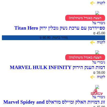
לקניה
הצעת באנדל משתלמת!
גיבורי על
ספיידרמן עם ערכת נשק גובלין ירוק Titan Hero
Series
₪
45.00
מחיר בחנות:
60.00
₪
לקניה
הצעת באנדל משתלמת!
גיבורי על
דמות הענק הירוק MARVEL HULK INFINITY
59.00
WAR סדרת Titan Hero
₪
לקניה
גיבורי על
זוג דמויות האלק ומיילס מוראלס Marvel Spidey and