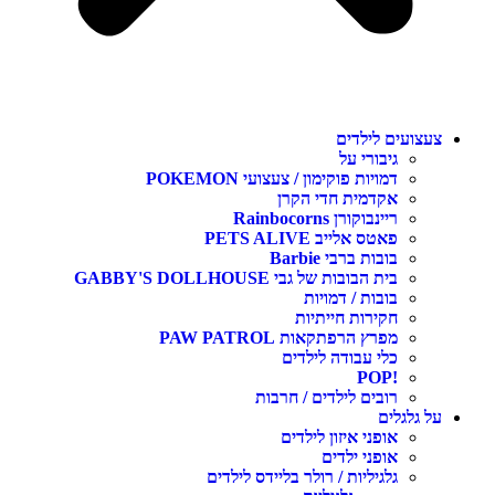
צעצועים לילדים
גיבורי על
דמויות פוקימון / צעצועי POKEMON
אקדמית חדי הקרן
ריינבוקורן Rainbocorns
פאטס אלייב PETS ALIVE
בובות ברבי Barbie
בית הבובות של גבי GABBY'S DOLLHOUSE
בובות / דמויות
חקירות חייתיות
מפרץ הרפתקאות PAW PATROL
כלי עבודה לילדים
!POP
רובים לילדים / חרבות
על גלגלים
אופני איזון לילדים
אופני ילדים
גלגיליות / רולר בליידס לילדים