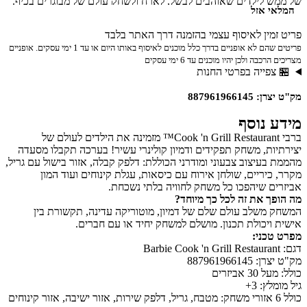
של ממש לילדים שאוהבים לבשל, לארח ולשחק עולם של מבוגרים בכיף.
המלאי אזל
פריט זמין לאיסוף עצמי בהזמנה דרך האתר בלבד
פריטים שהם לא אופניים בדרך כלל מוכנים לאיסוף באותו היום או עד 1 ימי עסקים. אופניים
מצריכים הרכבה ולכן יהיו מוכנים עד 6 ימי עסקים
🏪 צפייה בפרטי החנות
מק"ט יצרן: 887961966145
מידע נוסף
ברבי Cook 'n Grill Restaurant™ מזמינה את הילדים לעולם של
יצירתיות, משחק תפקידים ודמיון קולינרי עשיר! בערכה תקבלו מסעדה
מהממת בעיצוב צבעוני ומודרני הכוללת: דלפק קבלה, אזור בישול עם גריל,
מקרר, כיריים, שולחן אירוח עם כיסאות, עגלת קינוחים ועוד המון
אביזרים שיהפכו כל משחק לחוויה בלתי נשכחת.
מה הופך את זה לכל כך מיוחד?
המשחק משלב עולם שלם של דמיון, מוטוריקה עדינה, תקשורת בין
אישית ויכולת תכנון. מושלם למשחק יחיד או עם חברים.
מפרט טכני:
דגם: Barbie Cook 'n Grill Restaurant
מק"ט יצרן: 887961966145
כולל: מעל 30 אביזרים
גיל מומלץ: 3+
כולל 6 אזורי משחק: מטבח, גריל, דלפק שירות, אזור ישיבה, אזור קינוחים