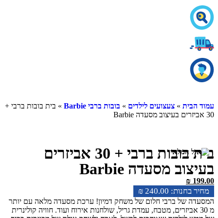
עמוד הבית
»
צעצועים לילדים
»
בובות ברבי Barbie
» בית בובות ברבי +
30 אביזרים בעיצוב מסעדה Barbie
בית בובות ברבי + 30 אביזרים
בעיצוב מסעדה Barbie
₪
199.00
₪
240.00
המסעדה של ברבי חלום של משחק דמיון! ערכת מסעדה מלאה עם יותר
מ 30 אביזרים, מטבח, עמדת גריל, שולחנות אירוח ועוד. חוויה קולינרית