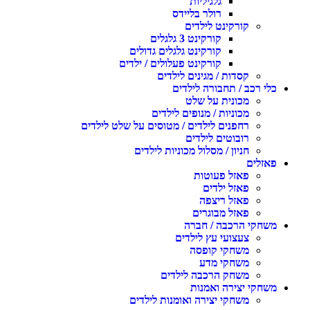
גלגיליות
רולר בליידס
קורקינט לילדים
קורקינט 3 גלגלים
קורקינט גלגלים גדולים
קורקינט פעלולים / ילדים
קסדות / מגינים לילדים
כלי רכב / תחבורה לילדים
מכונית על שלט
מכוניות / מנופים לילדים
רחפנים לילדים / מטוסים על שלט לילדים
רובוטים לילדים
חניון / מסלול מכוניות לילדים
פאזלים
פאזל פעוטות
פאזל ילדים
פאזל ריצפה
פאזל מבוגרים
משחקי הרכבה / חברה
צעצועי עץ לילדים
משחקי קופסה
משחקי מדע
משחק הרכבה לילדים
משחקי יצירה ואמנות
משחקי יצירה ואומנות לילדים