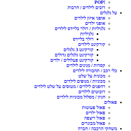
!POP
רובים לילדים / חרבות
על גלגלים
אופני איזון לילדים
אופני ילדים
גלגיליות / רולר בליידס לילדים
גלגיליות
רולר בליידס
קורקינט לילדים
קורקינט 3 גלגלים
קורקינט גלגלים גדולים
קורקינט פעלולים / ילדים
קסדות / מגינים לילדים
כלי רכב / תחבורה לילדים
מכונית על שלט
מכוניות / מנופים לילדים
רחפנים לילדים / מטוסים על שלט לילדים
רובוטים לילדים
חניון / מסלול מכוניות לילדים
פאזלים
פאזל פעוטות
פאזל ילדים
פאזל ריצפה
פאזל מבוגרים
משחקי הרכבה / חברה