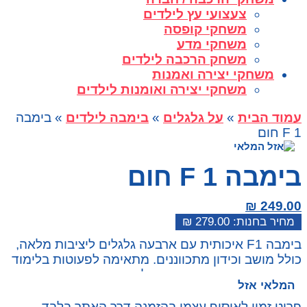
צעצועי עץ לילדים
משחקי קופסה
משחקי מדע
משחק הרכבה לילדים
משחקי יצירה ואמנות
משחקי יצירה ואומנות לילדים
עמוד הבית
»
על גלגלים
»
בימבה לילדים
» בימבה
F 1 חום
בימבה F 1 חום
₪
249.00
₪
279.00
המחיר
המחיר
בימבה F1 איכותית עם ארבעה גלגלים ליציבות מלאה,
הנוכחי
המקורי
כולל מושב וכידון מתכווננים. מתאימה לפעוטות בלימוד
היה:
הוא:
רכיבה ובפיתוח מוטוריקה בשלב מוקדם.
₪ 279.00.
₪ 249.00.
המלאי אזל
פריט זמין לאיסוף עצמי בהזמנה דרך האתר בלבד