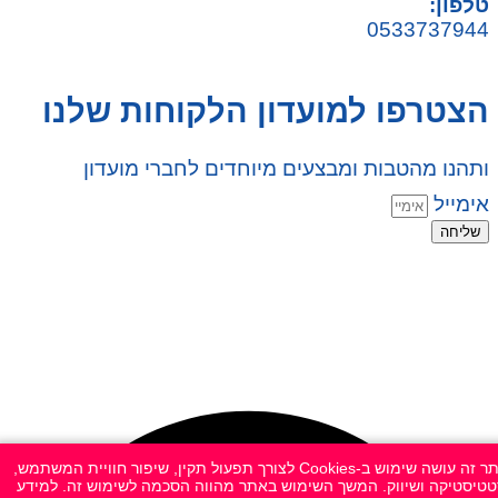
טלפון:
0533737944
הצטרפו למועדון הלקוחות שלנו
ותהנו מהטבות ומבצעים מיוחדים לחברי מועדון
אימייל
שליחה
© 2026 כל הזכויות שמורות ל
SuperTOY סופרטוי
WebDigital – וובדיגיטל עיצוב ובניית אתרים
גליל אונליין – פרסום לחנויות וירטואליות
אתר זה עושה שימוש ב-Cookies לצורך תפעול תקין, שיפור חוויית המשתמש,
טיסטיקה ושיווק. המשך השימוש באתר מהווה הסכמה לשימוש זה. למידע