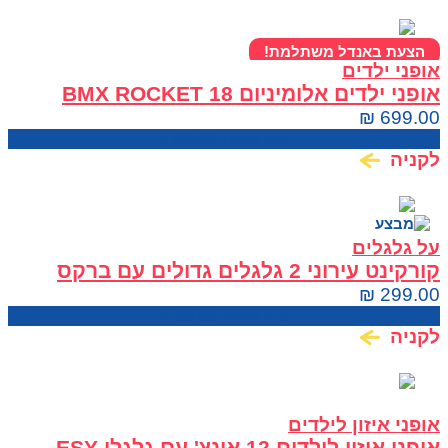
הצעת באנדל משתלמת!
אופני ילדים
אופני ילדים אלומיניום BMX ROCKET 18
₪
699.00
מחיר בחנות:
750.00
₪
לקניה
על גלגלים
קורקינט עירוני 2 גלגלים גדולים עם ברקס
ובולמים CITY SCOTER
₪
299.00
מחיר בחנות:
360.00
₪
לקניה
אופני איזון לילדים
אופני איזון לילדים 12 אינץ' עם גלגלי ESY