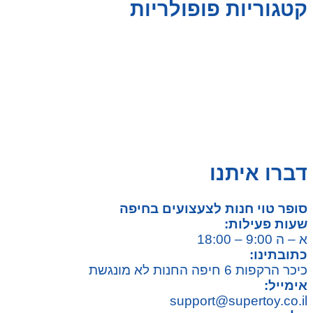
קטגוריות פופולריות
צעצועים לילדים
משחקי הרכבה / חברה
על גלגלים
פאזלים
כלי רכב / תחבורה לילדים
משחקי יצירה ואומנות לילדים
משחקי יצירה ואמנות
דברו איתנו
סופר טוי חנות לצעצועים בחיפה
שעות פעילות:
א – ה 9:00 – 18:00
כתובתינו:
כיכר הרקפות 6 חיפה החנות לא מונגשת
אימייל:
support@supertoy.co.il