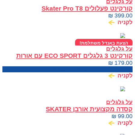
על גלגלים
קורקינט פעלולים Skater Pro T8
₪
399.00
לקניה
הצעת באנדל משתלמת!
על גלגלים
קורקינט 3 גלגלים ECO SPORT עם אורות
לילדים
₪
179.00
מחיר בחנות:
219.00
₪
לקניה
על גלגלים
קסדה מקצועית אורבן SKATER
₪
99.00
לקניה