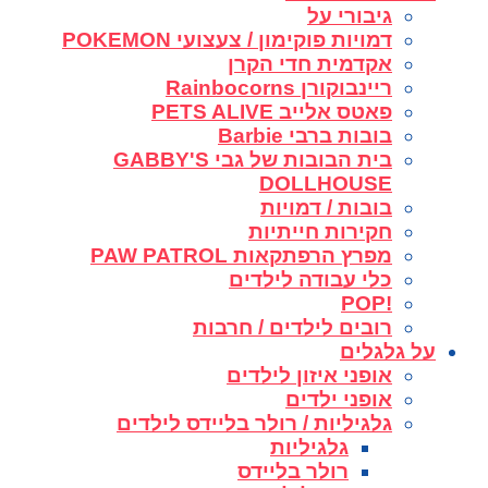
גיבורי על
דמויות פוקימון / צעצועי POKEMON
אקדמית חדי הקרן
ריינבוקורן Rainbocorns
פאטס אלייב PETS ALIVE
בובות ברבי Barbie
בית הבובות של גבי GABBY'S
DOLLHOUSE
בובות / דמויות
חקירות חייתיות
מפרץ הרפתקאות PAW PATROL
כלי עבודה לילדים
!POP
רובים לילדים / חרבות
על גלגלים
אופני איזון לילדים
אופני ילדים
גלגיליות / רולר בליידס לילדים
גלגיליות
רולר בליידס