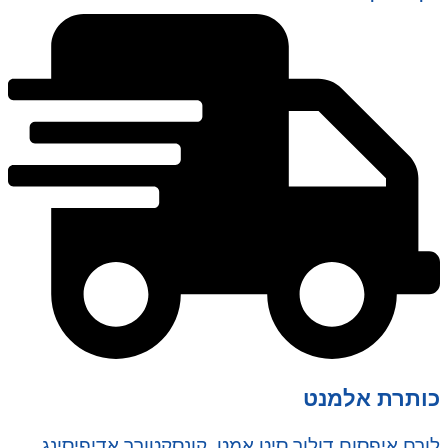
כותרת אלמנט
לורם איפסום דולור סיט אמט, קונסקטורר אדיפיסינג