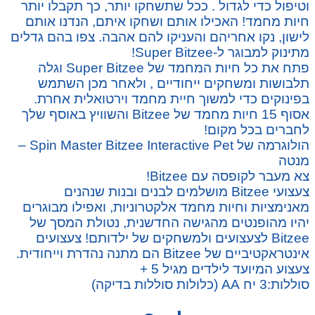
וטיפול כדי לגדול . ככל שתשחקו יותר, כך תקבלו יותר
חיות מחמד! האכילו אותם ושחקו איתם, הנדנו אותם
לישון, נקו אחריהם והעניקו להם אהבה. צפו בהם גדלים
מתינוק למבוגר ל-Super Bitzee!
פתח את כל חיות המחמד של Super Bitzee וגלה
תלבושות ומשחקים ייחודיים , ולאחר מכן השתמש
בפינוקים כדי למשוך חיית מחמד וירטואלית אחרת.
אסוף 15 חיות מחמד של Bitzee והשוויץ באוסף שלך
לחברים בכל מקום!
הולוגרמה של Spin Master Bitzee Interactive Pet –
מנטה
צא מעבר לקופסה עם Bitzee!
צעצועי Bitzee מושלמים לבנים ובנות שנהנים
מאנימציות וחיות מחמד אלקטרוניות, ואפילו מבוגרים
יהיו מהופנטים מהגישה החדשנית, נטולת המסך של
Bitzee לצעצועים ולמשחקים של ילדותם! צעצועים
אינטראקטיביים של Bitzee הם מתנה נהדרת וייחודית.
צעצוע המיועד לילדים מגיל 5 +
סוללות:3 יח AA (כלולות סוללות בדיקה)