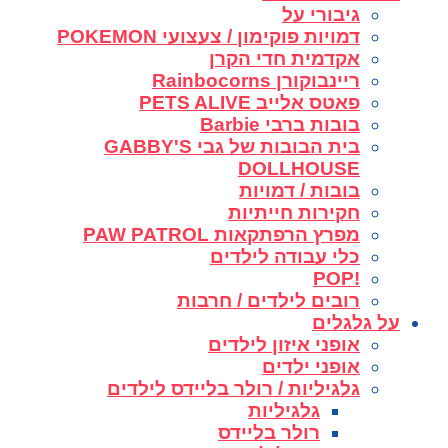
גיבורי על
דמויות פוקימון / צעצועי POKEMON
אקדמית חדי הקרן
ריינבוקורן Rainbocorns
פאטס אלייב PETS ALIVE
בובות ברבי Barbie
בית הבובות של גבי GABBY'S
DOLLHOUSE
בובות / דמויות
חקירות חייתיות
מפרץ הרפתקאות PAW PATROL
כלי עבודה לילדים
!POP
רובים לילדים / חרבות
על גלגלים
אופני איזון לילדים
אופני ילדים
גלגיליות / רולר בליידס לילדים
גלגיליות
רולר בליידס