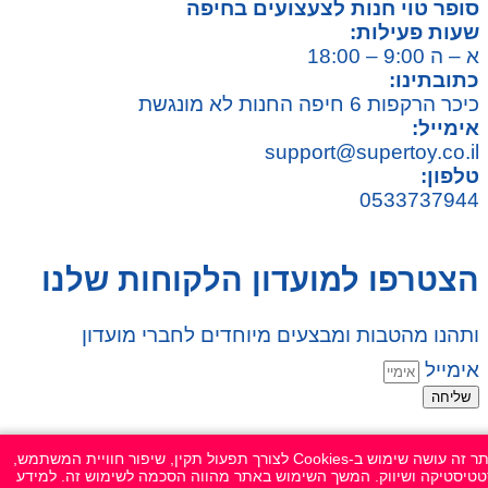
סופר טוי חנות לצעצועים בחיפה
שעות פעילות:
א – ה 9:00 – 18:00
כתובתינו:
כיכר הרקפות 6 חיפה החנות לא מונגשת
אימייל:
support@supertoy.co.il
טלפון:
0533737944
הצטרפו למועדון הלקוחות שלנו
ותהנו מהטבות ומבצעים מיוחדים לחברי מועדון
אימייל
שליחה
© 2026 כל הזכויות שמורות ל
SuperTOY סופרטוי
אתר זה עושה שימוש ב-Cookies לצורך תפעול תקין, שיפור חוויית המשתמש,
טיסטיקה ושיווק. המשך השימוש באתר מהווה הסכמה לשימוש זה. למידע
WebDigital – וובדיגיטל עיצוב ובניית אתרים