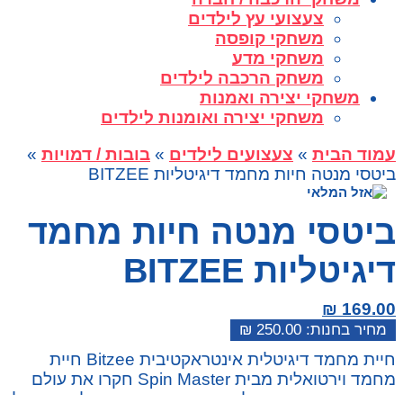
צעצועי עץ לילדים
משחקי קופסה
משחקי מדע
משחק הרכבה לילדים
משחקי יצירה ואמנות
משחקי יצירה ואומנות לילדים
עמוד הבית
»
צעצועים לילדים
»
בובות / דמויות
»
ביטסי מנטה חיות מחמד דיגיטליות BITZEE
ביטסי מנטה חיות מחמד
דיגיטליות BITZEE
₪
169.00
₪
250.00
המחיר
המחיר
חיית מחמד דיגיטלית אינטראקטיבית Bitzee חיית
הנוכחי
המקורי
מחמד וירטואלית מבית Spin Master חקרו את עולם
היה:
הוא:
חיות המחמד הדיגיטליות. חיית מחמד דיגיטלית שתוכלו