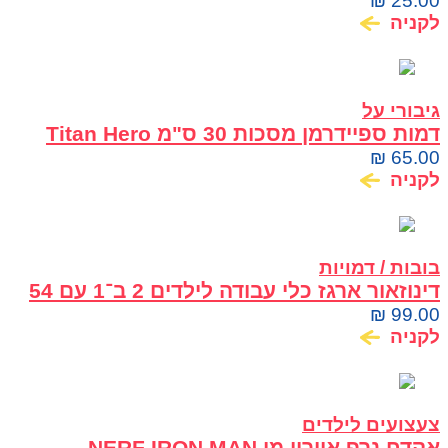
התגנבות SPIDER MAN
₪
25.00
לקניה
גיבורי על
דמות ספיידרמן מסכות 30 ס"מ Titan Hero
Series
₪
65.00
לקניה
בובות / דמויות
דינוזאור ארגז כלי עבודה לילדים 2 ב־1 עם 54
חלקים
₪
99.00
לקניה
צעצועים לילדים
אקדח נרף איירון מן NERF IRON MAN