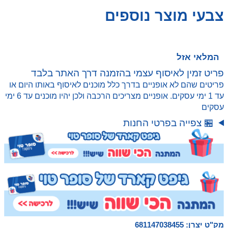
₪ 250.00.
₪ 169.00.
לגעת ולהרגיש אותה. חיות מחמד אינטראקטיביות של
צבעי מוצר נוספים
Bitzee מגיבות לליטוף, הטיות, ניעור ומגע עם צלילים
ותגובות!
המלאי אזל
פריט זמין לאיסוף עצמי בהזמנה דרך האתר בלבד
פריטים שהם לא אופניים בדרך כלל מוכנים לאיסוף באותו היום או
עד 1 ימי עסקים. אופניים מצריכים הרכבה ולכן יהיו מוכנים עד 6 ימי
עסקים
🏪 צפייה בפרטי החנות
מק"ט יצרן: 681147038455