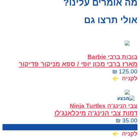
מה אומרים עלינו?
אולי תרצו גם
בובות ברבי Barbie
מארז ברבי מכון יופי / ספא מניקור פדיקור
Barbie
₪
125.00
לקניה
צבי הנינג'ה Ninja Turtles
דמות צבי הנינג’ה מיכלאנג'לו
₪
35.00
מחיר בחנות:
40.00
₪
לקניה