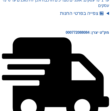
עד 1 ימי עסקים. אופניים מצריכים הרכבה ולכן יהיו מוכנים עד 6 ימי
עסקים
🏪 צפייה בפרטי החנות
מק"ט יצרן: 000772088084