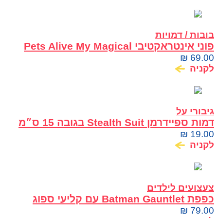
בובות / דמויות
פוני אינטראקטיבי Pets Alive My Magical
Pony עם אורווה ואביזרים ZURU
₪
69.00
לקניה
גיבורי על
דמות ספיידרמן Stealth Suit בגובה 15 ס״מ
Marvel Hasbro
₪
19.00
לקניה
צעצועים לילדים
כפפת Batman Gauntlet עם קליעי ספוג
₪
79.00