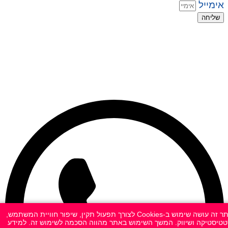
אימייל
שליחה
© 2026 כל הזכויות שמורות ל
SuperTOY סופרטוי
WebDigital – וובדיגיטל עיצוב ובניית אתרים
גליל אונליין – פרסום לחנויות וירטואליות
אתר זה עושה שימוש ב-Cookies לצורך תפעול תקין, שיפור חוויית המשתמש,
טיסטיקה ושיווק. המשך השימוש באתר מהווה הסכמה לשימוש זה. למידע