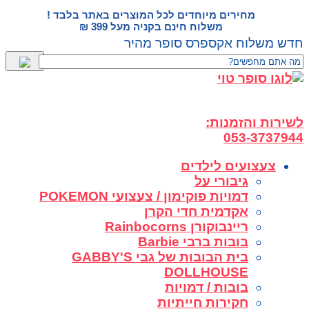
דלג
מחירים מיוחדים לכל המוצרים באתר בלבד !
לתוכן
משלוח חינם בקניה מעל 399 ₪
חדש משלוח אקספרס סופר מהיר
לשירות והזמנות:
053-3737944
צעצועים לילדים
גיבורי על
דמויות פוקימון / צעצועי POKEMON
אקדמית חדי הקרן
ריינבוקורן Rainbocorns
בובות ברבי Barbie
בית הבובות של גבי GABBY'S
DOLLHOUSE
בובות / דמויות
חקירות חייתיות