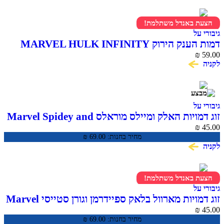
 באנדל משתלמת!
ל
דמות הענק הירוק MARVEL HULK INFINITY
T
ל
זוג דמויות האלק ומיילס מוראלס Marvel Spidey and
His Amazing Fr
מחיר בחנות:
69.00
₪
 באנדל משתלמת!
ל
זוג דמויות מארוול בלאק ספיידרמן וגורן סטייסי Marvel
Spidey and His Amazing Fr
מחיר בחנות:
69.00
₪