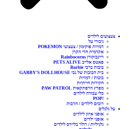
עצועים לילדים
גיבורי על
דמויות פוקימון / צעצועי POKEMON
אקדמית חדי הקרן
ריינבוקורן Rainbocorns
פאטס אלייב PETS ALIVE
בובות ברבי Barbie
בית הבובות של גבי GABBY'S DOLLHOUSE
בובות / דמויות
חקירות חייתיות
מפרץ הרפתקאות PAW PATROL
כלי עבודה לילדים
!POP
רובים לילדים / חרבות
ל גלגלים
אופני איזון לילדים
אופני ילדים
גלגיליות / רולר בליידס לילדים