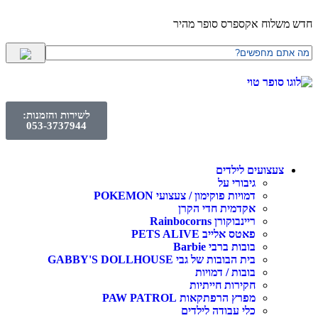
לוח אקספרס סופר מהיר
לשירות והזמנות:
053-3737944
עצועים לילדים
גיבורי על
דמויות פוקימון / צעצועי POKEMON
אקדמית חדי הקרן
ריינבוקורן Rainbocorns
פאטס אלייב PETS ALIVE
בובות ברבי Barbie
בית הבובות של גבי GABBY'S DOLLHOUSE
בובות / דמויות
חקירות חייתיות
מפרץ הרפתקאות PAW PATROL
כלי עבודה לילדים