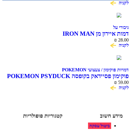
ל
ון מן IRON MAN
ימון / צעצועי POKEMON
סיידאק בקופסה POKEMON PSYDUCK
ע חשוב
קטגוריות פופולריות
ביטול עסקה
צעצועים לילדים