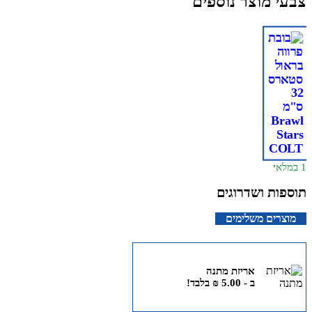
מוצר נוספים
 ושדרוגים
ם משלימים
אריזת מתנה
ב -
5.00
₪
בלבד!