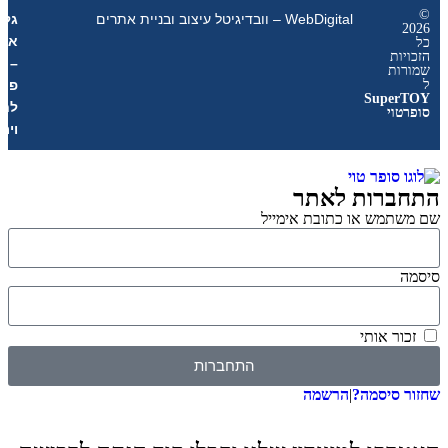
WebDigital – וובדיגיטל עיצוב ובניית אתרים
גליל
אונליין
ת
–
ת
פרסום
Sup
לחנויות
י
וירטואליות
רות לאתר
מש או כתובת אימייל
 אותי
התחברות
סיסמה?
|
הרשמה