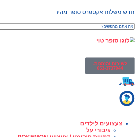
חדש משלוח אקספרס סופר מהיר
לשירות והזמנות:
053-3737944
צעצועים לילדים
גיבורי על
דמויות פוקימון / צעצועי POKEMON