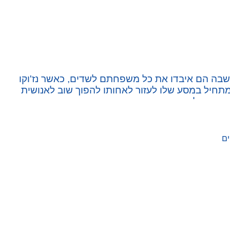
חידים מתקרית שבה הם איבדו את כל משפחתם לשדים, כאשר נז'וקו
ה אנושיים. לאחר מפגש עם Giyu Tomioka, קוטל שדים, טנג'ירו מתחיל במסע שלו לעזור לאחותו להפוך שוב לאנושית