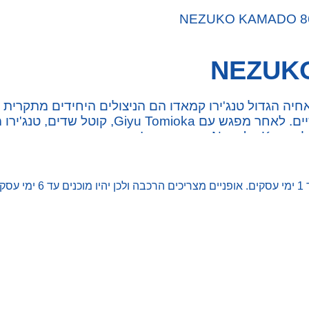
פופ! דמות ויניל נז'וקו ואחיה הגדול טנג'ירו קמאדו הם הניצולים הי
הפך לשד, אך עדיין מראה סימנים של רגש ומחשב
ים