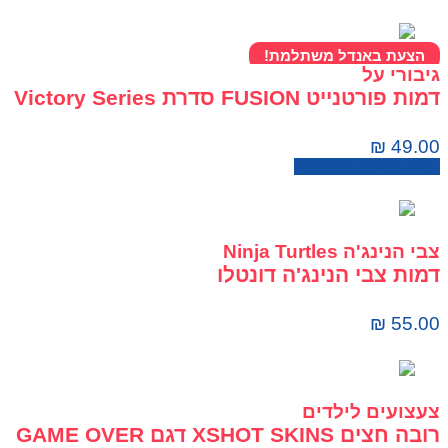
הצעת באנדל משתלמת!
גיבורי על
דמות פורטנייט FUSION סדרת Victory Series
₪
49.00
מחיר בחנות:
59.00
₪
צבי הנינג'ה Ninja Turtles
דמות צבי הנינג'ה דונטלו
₪
55.00
צעצועים לילדים
רובה חצים XSHOT SKINS דגם GAME OVER