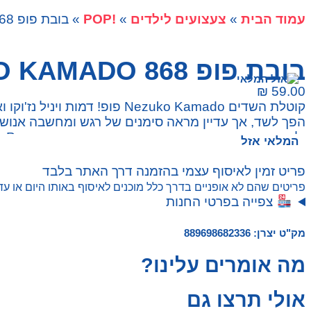
עמוד הבית
»
צעצועים לילדים
»
!POP
» בובת פופ 868 NEZUKO KAMADO
בובת פופ 868 NEZUKO KAMADO
₪
59.00
קוטלת השדים Nezuko Kamado 
ולנקום את מות משפחתו. עם גימור מתכתי מבריק, Nezuko Kamado Pop המיוחד הזה! יהיה ממש בבית באוסף השדים שלך.
המלאי אזל
פריט זמין לאיסוף עצמי בהזמנה דרך האתר בלבד
פריטים שהם לא אופניים בדרך כלל מוכנים לאיסוף באותו היום או עד 1 ימי עסקים. אופניים מצריכים הרכבה ולכן יהיו מוכנים עד 6 ימי עסק
צפייה בפרטי החנות
מק"ט יצרן: 889698682336
מה אומרים עלינו?
אולי תרצו גם