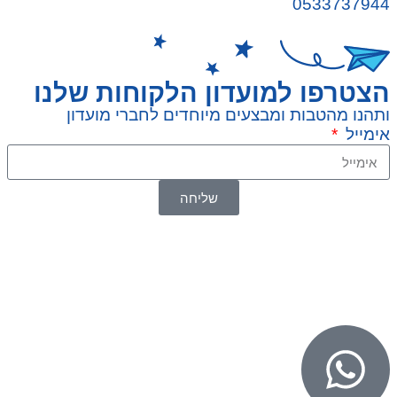
0533737944
הצטרפו למועדון הלקוחות שלנו
ותהנו מהטבות ומבצעים מיוחדים לחברי מועדון
אימייל
שליחה
© 2026 כל הזכויות שמורות ל
SuperTOY סופרטוי
WebDigital – וובדיגיטל עיצוב ובניית אתרים
גליל אונליין – פרסום לחנויות וירטואליות