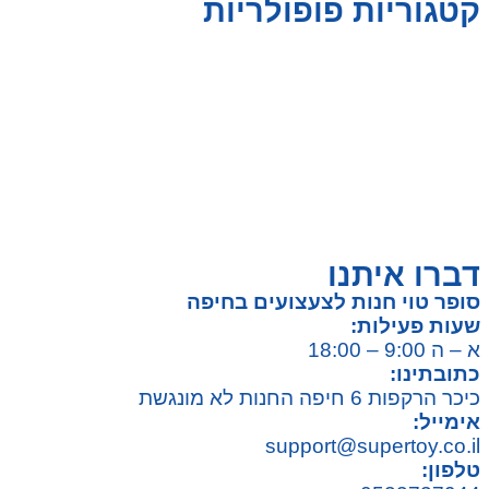
קטגוריות פופולריות
צעצועים לילדים
משחקי הרכבה / חברה
על גלגלים
פאזלים
כלי רכב / תחבורה לילדים
משחקי יצירה ואומנות לילדים
משחקי יצירה ואמנות
דברו איתנו
סופר טוי חנות לצעצועים בחיפה
שעות פעילות:
א – ה 9:00 – 18:00
כתובתינו:
כיכר הרקפות 6 חיפה החנות לא מונגשת
אימייל:
support@supertoy.co.il
טלפון: