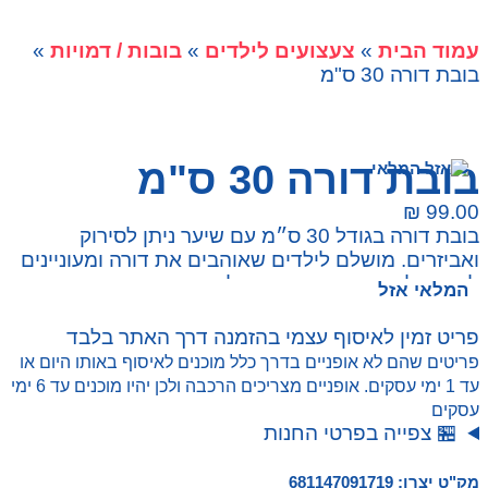
עמוד הבית
»
צעצועים לילדים
»
בובות / דמויות
»
בובת דורה 30 ס"מ
בובת דורה 30 ס"מ
₪
99.00
בובת דורה בגודל 30 ס״מ עם שיער ניתן לסירוק
ואביזרים. מושלם לילדים שאוהבים את דורה ומעוניינים
לשחק, להמציא הרפתקאות וליהנות מזמן איכות.
המלאי אזל
פריט זמין לאיסוף עצמי בהזמנה דרך האתר בלבד
פריטים שהם לא אופניים בדרך כלל מוכנים לאיסוף באותו היום או
עד 1 ימי עסקים. אופניים מצריכים הרכבה ולכן יהיו מוכנים עד 6 ימי
עסקים
🏪 צפייה בפרטי החנות
מק"ט יצרן: 681147091719