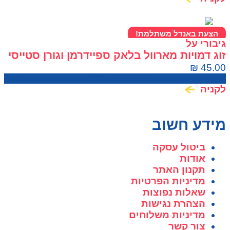
הצעת באנדל משתלמת!
גיבורי על
זוג דמויות מארוול בלאק ספיידרמן וגורן סטייסי
Marvel Spidey and His Amazing Friends
₪
45.00
מחיר בחנות:
69.00
₪
לקניה
מידע חשוב
ביטול עסקה
אודות
תקנון האתר
מדיניות הפרטיות
שאלות נפוצות
הצהרת נגישות
מדיניות משלוחים
צור קשר