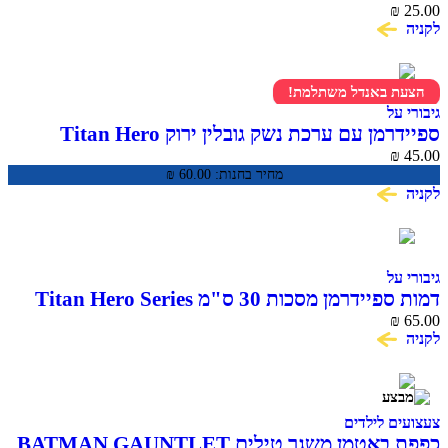
SPIDER MAN
₪
25.00
לקניה
הצעת באנדל משתלמת!
גיבורי על
ספיידרמן עם ערכת נשק גובלין ירוק Titan Hero
Series
₪
45.00
מחיר בחנות:
60.00
₪
לקניה
גיבורי על
דמות ספיידרמן מסכות 30 ס"מ Titan Hero Series
₪
65.00
לקניה
צעצועים לילדים
כפפת באטמן משגר טילים BATMAN GAUNTLET