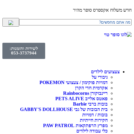
חדש משלוח אקספרס סופר מהיר
לשירות והזמנות:
053-3737944
צעצועים לילדים
גיבורי על
דמויות פוקימון / צעצועי POKEMON
אקדמית חדי הקרן
ריינבוקורן Rainbocorns
פאטס אלייב PETS ALIVE
בובות ברבי Barbie
בית הבובות של גבי GABBY'S DOLLHOUSE
בובות / דמויות
חקירות חייתיות
מפרץ הרפתקאות PAW PATROL
כלי עבודה לילדים