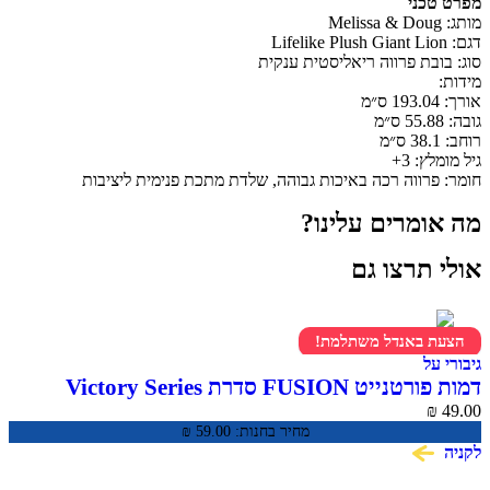
מפרט טכני
מותג: Melissa & Doug
דגם: Lifelike Plush Giant Lion
סוג: בובת פרווה ריאליסטית ענקית
מידות:
אורך: ‎193.04 ס״מ
גובה: ‎55.88 ס״מ
רוחב: ‎38.1 ס״מ
גיל מומלץ: 3+
חומר: פרווה רכה באיכות גבוהה, שלדת מתכת פנימית ליציבות
מה אומרים עלינו?
אולי תרצו גם
הצעת באנדל משתלמת!
גיבורי על
דמות פורטנייט FUSION סדרת Victory Series
₪
49.00
מחיר בחנות:
59.00
₪
לקניה