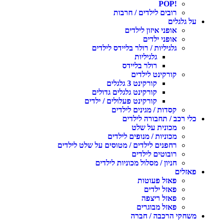
!POP
רובים לילדים / חרבות
על גלגלים
אופני איזון לילדים
אופני ילדים
גלגיליות / רולר בליידס לילדים
גלגיליות
רולר בליידס
קורקינט לילדים
קורקינט 3 גלגלים
קורקינט גלגלים גדולים
קורקינט פעלולים / ילדים
קסדות / מגינים לילדים
כלי רכב / תחבורה לילדים
מכונית על שלט
מכוניות / מנופים לילדים
רחפנים לילדים / מטוסים על שלט לילדים
רובוטים לילדים
חניון / מסלול מכוניות לילדים
פאזלים
פאזל פעוטות
פאזל ילדים
פאזל ריצפה
פאזל מבוגרים
משחקי הרכבה / חברה