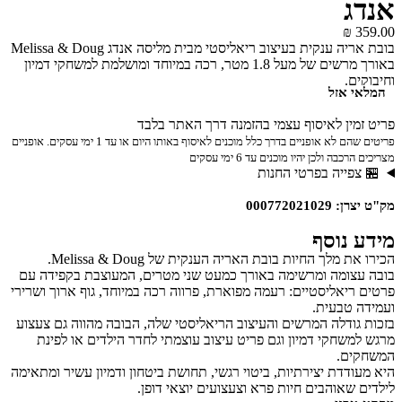
אנדג
₪
359.00
בובת אריה ענקית בעיצוב ריאליסטי מבית מליסה אנדג Melissa & Doug
באורך מרשים של מעל 1.8 מטר, רכה במיוחד ומושלמת למשחקי דמיון
וחיבוקים.
המלאי אזל
פריט זמין לאיסוף עצמי בהזמנה דרך האתר בלבד
פריטים שהם לא אופניים בדרך כלל מוכנים לאיסוף באותו היום או עד 1 ימי עסקים. אופניים
מצריכים הרכבה ולכן יהיו מוכנים עד 6 ימי עסקים
🏪 צפייה בפרטי החנות
מק"ט יצרן: 000772021029
מידע נוסף
הכירו את מלך החיות בובת האריה הענקית של Melissa & Doug.
בובה עצומה ומרשימה באורך כמעט שני מטרים, המעוצבת בקפידה עם
פרטים ריאליסטיים: רעמה מפוארת, פרווה רכה במיוחד, גוף ארוך ושרירי
ועמידה טבעית.
בזכות גודלה המרשים והעיצוב הריאליסטי שלה, הבובה מהווה גם צעצוע
מרגש למשחקי דמיון וגם פריט עיצוב עוצמתי לחדר הילדים או לפינת
המשחקים.
היא מעודדת יצירתיות, ביטוי רגשי, תחושת ביטחון ודמיון עשיר ומתאימה
לילדים שאוהבים חיות פרא וצעצועים יוצאי דופן.