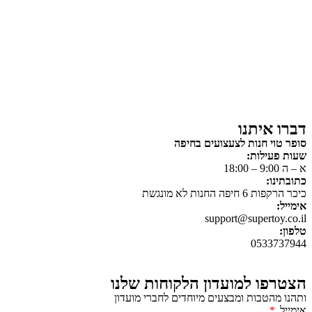
צעצועים לילדים
משחקי הרכבה / חברה
על גלגלים
פאזלים
כלי רכב / תחבורה לילדים
משחקי יצירה ואומנות לילדים
משחקי יצירה ואמנות
דברו איתנו
סופר טוי חנות לצעצועים בחיפה
שעות פעילות:
א – ה 9:00 – 18:00
כתובתינו:
כיכר הרקפות 6 חיפה החנות לא מונגשת
אימייל:
support@supertoy.co.il
טלפון:
0533737944
הצטרפו למועדון הלקוחות שלנו
ותהנו מהטבות ומבצעים מיוחדים לחברי מועדון
אימייל