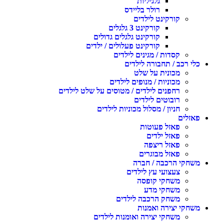
גלגיליות
רולר בליידס
קורקינט לילדים
קורקינט 3 גלגלים
קורקינט גלגלים גדולים
קורקינט פעלולים / ילדים
קסדות / מגינים לילדים
כלי רכב / תחבורה לילדים
מכונית על שלט
מכוניות / מנופים לילדים
רחפנים לילדים / מטוסים על שלט לילדים
רובוטים לילדים
חניון / מסלול מכוניות לילדים
פאזלים
פאזל פעוטות
פאזל ילדים
פאזל ריצפה
פאזל מבוגרים
משחקי הרכבה / חברה
צעצועי עץ לילדים
משחקי קופסה
משחקי מדע
משחק הרכבה לילדים
משחקי יצירה ואמנות
משחקי יצירה ואומנות לילדים