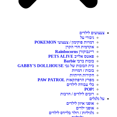
צעצועים לילדים
גיבורי על
דמויות פוקימון / צעצועי POKEMON
אקדמית חדי הקרן
ריינבוקורן Rainbocorns
פאטס אלייב PETS ALIVE
בובות ברבי Barbie
בית הבובות של גבי GABBY'S DOLLHOUSE
בובות / דמויות
חקירות חייתיות
מפרץ הרפתקאות PAW PATROL
כלי עבודה לילדים
!POP
רובים לילדים / חרבות
על גלגלים
אופני איזון לילדים
אופני ילדים
גלגיליות / רולר בליידס לילדים