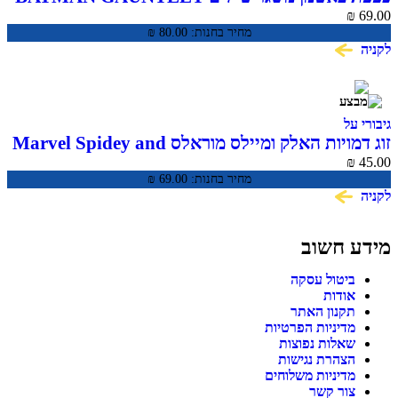
₪
69.00
מחיר בחנות:
80.00
₪
לקניה
גיבורי על
זוג דמויות האלק ומיילס מוראלס Marvel Spidey and
His Amazing Friends
₪
45.00
מחיר בחנות:
69.00
₪
לקניה
מידע חשוב
ביטול עסקה
אודות
תקנון האתר
מדיניות הפרטיות
שאלות נפוצות
הצהרת נגישות
מדיניות משלוחים
צור קשר