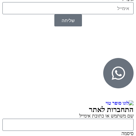
שליחה
© 2026 כל הזכויות שמורות ל
SuperTOY סופרטוי
WebDigital – וובדיגיטל עיצוב ובניית אתרים
גליל אונליין – פרסום לחנויות וירטואליות
התחברות לאתר
שם משתמש או כתובת אימייל
סיסמה