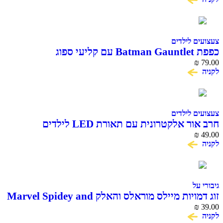
צעצועים לילדים
כפפת Batman Gauntlet עם קליעי ספוג
₪
79.00
לקניה
צעצועים לילדים
חרב אור אלקטרונית עם תאורת LED לילדים
₪
49.00
לקניה
גיבורי על
זוג דמויות מיילס מוראלס והאלק Marvel Spidey and
His Amazing Friends
₪
39.00
לקניה