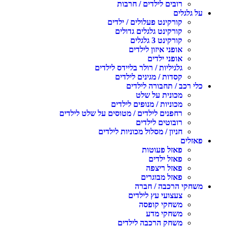
רובים לילדים / חרבות
על גלגלים
קורקינט פעלולים / ילדים
קורקינט גלגלים גדולים
קורקינט 3 גלגלים
אופני איזון לילדים
אופני ילדים
גלגיליות / רולר בליידס לילדים
קסדות / מגינים לילדים
כלי רכב / תחבורה לילדים
מכונית על שלט
מכוניות / מנופים לילדים
רחפנים לילדים / מטוסים על שלט לילדים
רובוטים לילדים
חניון / מסלול מכוניות לילדים
פאזלים
פאזל פעוטות
פאזל ילדים
פאזל ריצפה
פאזל מבוגרים
משחקי הרכבה / חברה
צעצועי עץ לילדים
משחקי קופסה
משחקי מדע
משחק הרכבה לילדים