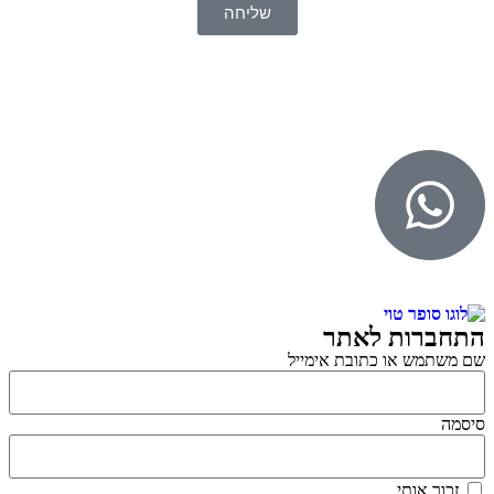
שליחה
© 2026 כל הזכויות שמורות ל
SuperTOY סופרטוי
WebDigital – וובדיגיטל עיצוב ובניית אתרים
גליל אונליין – פרסום לחנויות וירטואליות
התחברות לאתר
שם משתמש או כתובת אימייל
סיסמה
זכור אותי