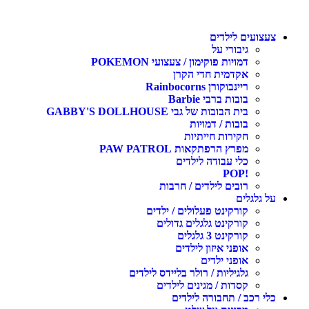
צעצועים לילדים
גיבורי על
דמויות פוקימון / צעצועי POKEMON
אקדמית חדי הקרן
ריינבוקורן Rainbocorns
בובות ברבי Barbie
בית הבובות של גבי GABBY'S DOLLHOUSE
בובות / דמויות
חקירות חייתיות
מפרץ הרפתקאות PAW PATROL
כלי עבודה לילדים
!POP
רובים לילדים / חרבות
על גלגלים
קורקינט פעלולים / ילדים
קורקינט גלגלים גדולים
קורקינט 3 גלגלים
אופני איזון לילדים
אופני ילדים
גלגיליות / רולר בליידס לילדים
קסדות / מגינים לילדים
כלי רכב / תחבורה לילדים