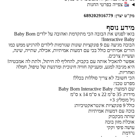
צפייה בפרטי החנות
מק"ט יצרן: 689202916779
מידע נוסף
בואו לפגוש את הבובה הכי מתקדמת ואהובה על ילדים Baby Born
Interactive Baby!
הבובה מגיעה עם 9 פונקציות שונות שגורמות לילדים להרגיש ממש כמו
הורים אמיתיים כולל בכי עם דמעות אמיתיות, אכילה, שתייה, שינה,
ועשיית צרכים.
אפשר להאכיל אותה עם בקבוק, להחליף לה חיתול, ולתת לה אמבטיה!
היא מגיבה למגע, ומעניקה חוויה חינוכית ומרגשת של טיפול, חמלה
ואחריות.
הכי חשוב? לא צריך סוללות בכלל!
מפרט טכני:
שם המוצר: Baby Born Interactive Baby
מידות: 35 ס"מ x 22 ס"מ x 14 ס"מ
גיל מומלץ: 3+
כולל 9 פונקציות אינטראקטיביות:
בוכה עם דמעות אמיתיות
שותה מבקבוק
אוכלת מזון בובה
עושה פיפי וקקי
נרדמת