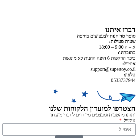
כלי רכב / תחבורה לילדים
משחקי יצירה ואומנות לילדים
משחקי יצירה ואמנות
דברו איתנו
סופר טוי חנות לצעצועים בחיפה
שעות פעילות:
א – ה 9:00 – 18:00
כתובתינו:
כיכר הרקפות 6 חיפה החנות לא מונגשת
אימייל:
support@supertoy.co.il
טלפון:
0533737944
הצטרפו למועדון הלקוחות שלנו
ותהנו מהטבות ומבצעים מיוחדים לחברי מועדון
אימייל