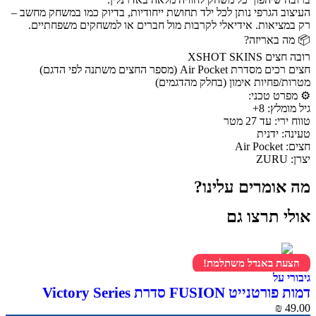
העיצוב הגרפי נותן לכל ילד תחושת ייחודיות, בדיוק כמו במשחק מחשב –
רק במציאות. אידיאלי לקרבות מול חברים או למשחקים משפחתיים.
📦 מה באריזה?
רובה חצים XSHOT SKINS
חצים רכים מסדרת Air Pocket (מספר החצים משתנה לפי הדגם)
מטרות/פחיות אימון (בחלק מהדגמים)
⚙️ מפרט טכני:
גיל מומלץ: 8+
טווח ירי: עד 27 מטר
טעינה: ידנית
חצים: Air Pocket
יצרן: ZURU
מה אומרים עלינו?
אולי תרצו גם
הצעת באנדל משתלמת!
גיבורי על
דמות פורטנייט FUSION סדרת Victory Series
₪
49.00