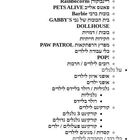
ריינבוקורן Rainbocorns
פאטס אלייב PETS ALIVE
בובות ברבי Barbie
בית הבובות של גבי GABBY'S
DOLLHOUSE
בובות / דמויות
חקירות חייתיות
מפרץ הרפתקאות PAW PATROL
כלי עבודה לילדים
!POP
רובים לילדים / חרבות
על גלגלים
אופני איזון לילדים
אופני ילדים
גלגיליות / רולר בליידס לילדים
גלגיליות
רולר בליידס
קורקינט לילדים
קורקינט 3 גלגלים
קורקינט גלגלים גדולים
קורקינט פעלולים / ילדים
קסדות / מגינים לילדים
כלי רכב / תחבורה לילדים