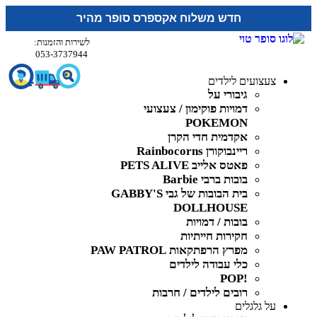
חדש משלוח אקספרס סופר מהיר
לשירות והזמנות:
053-3737944
צעצועים לילדים
גיבורי על
דמויות פוקימון / צעצועי
POKEMON
אקדמית חדי הקרן
ריינבוקורן Rainbocorns
פאטס אלייב PETS ALIVE
בובות ברבי Barbie
בית הבובות של גבי GABBY'S
DOLLHOUSE
בובות / דמויות
חקירות חייתיות
מפרץ הרפתקאות PAW PATROL
כלי עבודה לילדים
!POP
רובים לילדים / חרבות
על גלגלים