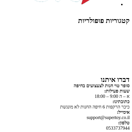
קטגוריות פופולריות
צעצועים לילדים
משחקי הרכבה / חברה
על גלגלים
פאזלים
כלי רכב / תחבורה לילדים
משחקי יצירה ואומנות לילדים
משחקי יצירה ואמנות
דברו איתנו
סופר טוי חנות לצעצועים בחיפה
שעות פעילות:
א – ה 9:00 – 18:00
כתובתינו:
כיכר הרקפות 6 חיפה החנות לא מונגשת
אימייל:
support@supertoy.co.il
טלפון:
0533737944