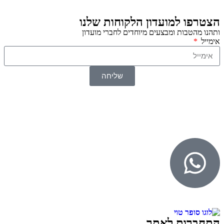
הצטרפו למועדון הלקוחות שלנו
ותהנו מהטבות ומבצעים מיוחדים לחברי מועדון
אימייל
שליחה
© 2026 כל הזכויות שמורות ל
SuperTOY סופרטוי
WebDigital – וובדיגיטל עיצוב ובניית אתרים
גליל אונליין – פרסום לחנויות וירטואליות
התחברות לאתר