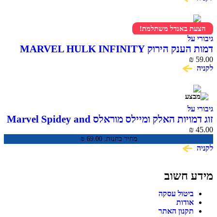
הצעת באנדל משתלמת!
גיבורי על
דמות הענק הירוק MARVEL HULK INFINITY
59.00
WAR סדרת Titan Hero
₪
לקניה
גיבורי על
זוג דמויות האלק ומיילס מוראלס Marvel Spidey and
His Amazing Friends
₪
45.00
מחיר בחנות:
69.00
₪
לקניה
מידע חשוב
ביטול עסקה
אודות
תקנון האתר