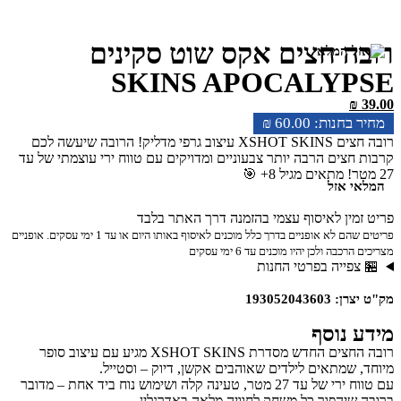
רובה חצים אקס שוט סקינים
SKINS APOCALYPSE
₪
39.00
₪
60.00
רובה חצים XSHOT SKINS עיצוב גרפי מדליק! הרובה שיעשה לכם
קרבות חצים הרבה יותר צבעוניים ומדויקים עם טווח ירי עוצמתי של עד
27 מטר! מתאים מגיל 8+ 🎯
המלאי אזל
פריט זמין לאיסוף עצמי בהזמנה דרך האתר בלבד
פריטים שהם לא אופניים בדרך כלל מוכנים לאיסוף באותו היום או עד 1 ימי עסקים. אופניים
מצריכים הרכבה ולכן יהיו מוכנים עד 6 ימי עסקים
🏪 צפייה בפרטי החנות
מק"ט יצרן: 193052043603
מידע נוסף
רובה החצים החדש מסדרת XSHOT SKINS מגיע עם עיצוב סופר
מיוחד, שמתאים לילדים שאוהבים אקשן, דיוק – וסטייל.
עם טווח ירי של עד 27 מטר, טעינה קלה ושימוש נוח ביד אחת – מדובר
ברובה שיהפוך כל משחק לחוויה מלאה באדרנלין.