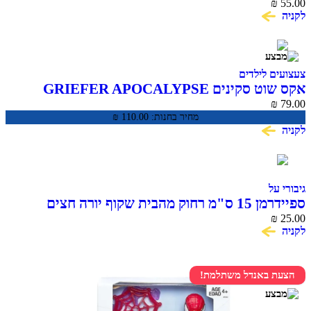
₪
55.00
לקניה
צעצועים לילדים
אקס שוט סקינים GRIEFER APOCALYPSE
₪
79.00
מחיר בחנות:
110.00
₪
לקניה
גיבורי על
ספיידרמן 15 ס"מ רחוק מהבית שקוף יורה חצים
SPIDER MAN
₪
25.00
לקניה
הצעת באנדל משתלמת!