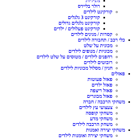
גלגיליות
רולר בליידס
קורקינט לילדים
קורקינט 3 גלגלים
קורקינט גלגלים גדולים
קורקינט פעלולים / ילדים
קסדות / מגינים לילדים
כלי רכב / תחבורה לילדים
מכונית על שלט
מכוניות / מנופים לילדים
רחפנים לילדים / מטוסים על שלט לילדים
רובוטים לילדים
חניון / מסלול מכוניות לילדים
פאזלים
פאזל פעוטות
פאזל ילדים
פאזל ריצפה
פאזל מבוגרים
משחקי הרכבה / חברה
צעצועי עץ לילדים
משחקי קופסה
משחקי מדע
משחק הרכבה לילדים
משחקי יצירה ואמנות
משחקי יצירה ואומנות לילדים