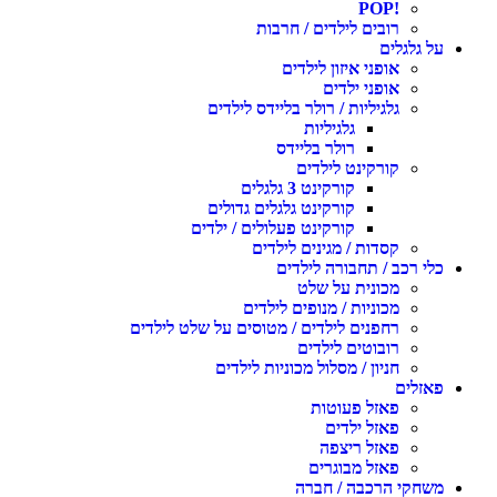
!POP
רובים לילדים / חרבות
על גלגלים
אופני איזון לילדים
אופני ילדים
גלגיליות / רולר בליידס לילדים
גלגיליות
רולר בליידס
קורקינט לילדים
קורקינט 3 גלגלים
קורקינט גלגלים גדולים
קורקינט פעלולים / ילדים
קסדות / מגינים לילדים
כלי רכב / תחבורה לילדים
מכונית על שלט
מכוניות / מנופים לילדים
רחפנים לילדים / מטוסים על שלט לילדים
רובוטים לילדים
חניון / מסלול מכוניות לילדים
פאזלים
פאזל פעוטות
פאזל ילדים
פאזל ריצפה
פאזל מבוגרים
משחקי הרכבה / חברה