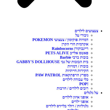
צעצועים לילדים
גיבורי על
דמויות פוקימון / צעצועי POKEMON
אקדמית חדי הקרן
ריינבוקורן Rainbocorns
פאטס אלייב PETS ALIVE
בובות ברבי Barbie
בית הבובות של גבי GABBY'S DOLLHOUSE
בובות / דמויות
חקירות חייתיות
מפרץ הרפתקאות PAW PATROL
כלי עבודה לילדים
!POP
רובים לילדים / חרבות
על גלגלים
אופני איזון לילדים
אופני ילדים
גלגיליות / רולר בליידס לילדים