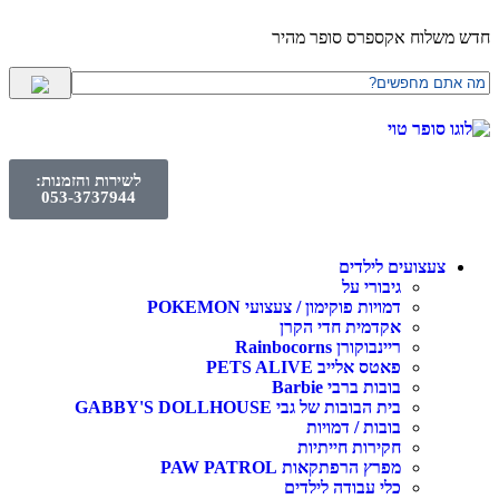
חדש משלוח אקספרס סופר מהיר
לשירות והזמנות:
053-3737944
צעצועים לילדים
גיבורי על
דמויות פוקימון / צעצועי POKEMON
אקדמית חדי הקרן
ריינבוקורן Rainbocorns
פאטס אלייב PETS ALIVE
בובות ברבי Barbie
בית הבובות של גבי GABBY'S DOLLHOUSE
בובות / דמויות
חקירות חייתיות
מפרץ הרפתקאות PAW PATROL
כלי עבודה לילדים