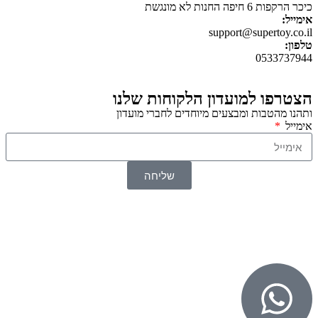
כיכר הרקפות 6 חיפה החנות לא מונגשת
אימייל:
support@supertoy.co.il
טלפון:
0533737944
הצטרפו למועדון הלקוחות שלנו
ותהנו מהטבות ומבצעים מיוחדים לחברי מועדון
אימייל
שליחה
© 2026 כל הזכויות שמורות ל
SuperTOY סופרטוי
WebDigital – וובדיגיטל עיצוב ובניית אתרים
גליל אונליין – פרסום לחנויות וירטואליות