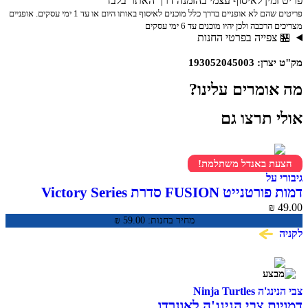
פריט זמין לאיסוף עצמי בהזמנה דרך האתר בלבד
פריטים שהם לא אופניים בדרך כלל מוכנים לאיסוף באותו היום או עד 1 ימי עסקים. אופניים
מצריכים הרכבה ולכן יהיו מוכנים עד 6 ימי עסקים
🏪 צפייה בפרטי החנות
מק"ט יצרן: 193052045003
מה אומרים עלינו?
אולי תרצו גם
הצעת באנדל משתלמת!
גיבורי על
דמות פורטנייט FUSION סדרת Victory Series
₪
49.00
מחיר בחנות:
59.00
₪
לקניה
צבי הנינג'ה Ninja Turtles
דמויות צבי הנינג'ה לאונרדו