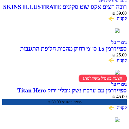
צעצועים לילדים
רובה חצים אקס שוט סקינים SKINS ILLUSTRATE
₪
39.00
לקניה
גיבורי על
ספיידרמן 15 ס"מ רחוק מהבית חליפת התגנבות
SPIDER MAN
₪
25.00
לקניה
הצעת באנדל משתלמת!
גיבורי על
ספיידרמן עם ערכת נשק גובלין ירוק Titan Hero
Series
₪
45.00
מחיר בחנות:
60.00
₪
לקניה