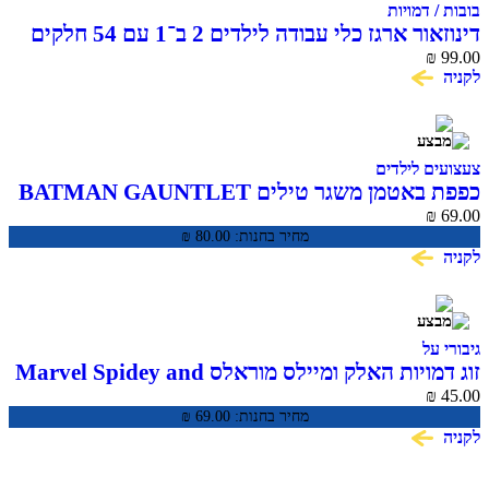
בובות / דמויות
דינוזאור ארגז כלי עבודה לילדים 2 ב־1 עם 54 חלקים
₪
99.00
לקניה
צעצועים לילדים
כפפת באטמן משגר טילים BATMAN GAUNTLET
₪
69.00
מחיר בחנות:
80.00
₪
לקניה
גיבורי על
זוג דמויות האלק ומיילס מוראלס Marvel Spidey and
His Amazing Friends
₪
45.00
מחיר בחנות:
69.00
₪
לקניה