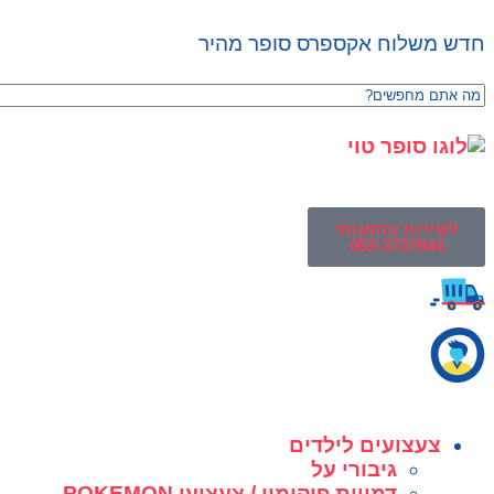
חדש משלוח אקספרס סופר מהיר
לשירות והזמנות:
053-3737944
צעצועים לילדים
גיבורי על
דמויות פוקימון / צעצועי POKEMON