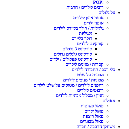
!POP
רובים לילדים / חרבות
על גלגלים
אופני איזון לילדים
אופני ילדים
גלגיליות / רולר בליידס לילדים
גלגיליות
רולר בליידס
קורקינט לילדים
קורקינט 3 גלגלים
קורקינט גלגלים גדולים
קורקינט פעלולים / ילדים
קסדות / מגינים לילדים
כלי רכב / תחבורה לילדים
מכונית על שלט
מכוניות / מנופים לילדים
רחפנים לילדים / מטוסים על שלט לילדים
רובוטים לילדים
חניון / מסלול מכוניות לילדים
פאזלים
פאזל פעוטות
פאזל ילדים
פאזל ריצפה
פאזל מבוגרים
משחקי הרכבה / חברה