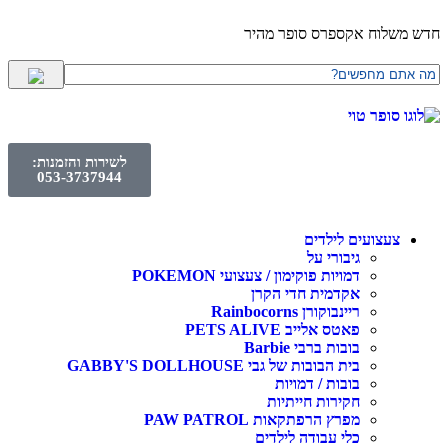
חדש משלוח אקספרס סופר מהיר
לשירות והזמנות:
053-3737944
צעצועים לילדים
גיבורי על
דמויות פוקימון / צעצועי POKEMON
אקדמית חדי הקרן
ריינבוקורן Rainbocorns
פאטס אלייב PETS ALIVE
בובות ברבי Barbie
בית הבובות של גבי GABBY'S DOLLHOUSE
בובות / דמויות
חקירות חייתיות
מפרץ הרפתקאות PAW PATROL
כלי עבודה לילדים