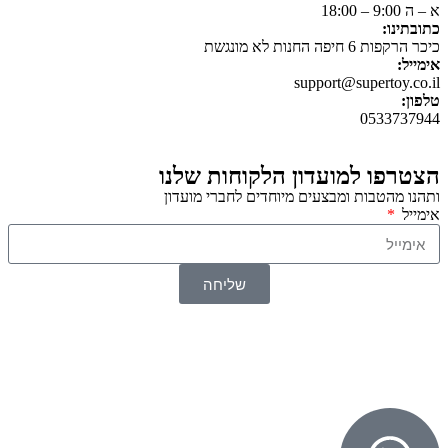
א – ה 9:00 – 18:00
כתובתינו:
כיכר הרקפות 6 חיפה החנות לא מונגשת
אימייל:
support@supertoy.co.il
טלפון:
0533737944
הצטרפו למועדון הלקוחות שלנו
ותהנו מהטבות ומבצעים מיוחדים לחברי מועדון
אימייל
שליחה
© 2026 כל הזכויות שמורות ל
SuperTOY סופרטוי
WebDigital – וובדיגיטל עיצוב ובניית אתרים
גליל אונליין – פרסום לחנויות וירטואליות