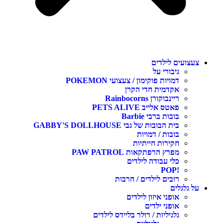
צעצועים לילדים
גיבורי על
דמויות פוקימון / צעצועי POKEMON
אקדמית חדי הקרן
ריינבוקורן Rainbocorns
פאטס אלייב PETS ALIVE
בובות ברבי Barbie
בית הבובות של גבי GABBY'S DOLLHOUSE
בובות / דמויות
חקירות חייתיות
מפרץ הרפתקאות PAW PATROL
כלי עבודה לילדים
!POP
רובים לילדים / חרבות
על גלגלים
אופני איזון לילדים
אופני ילדים
גלגיליות / רולר בליידס לילדים