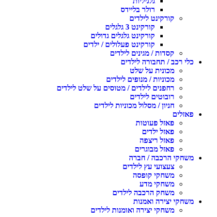
גלגיליות
רולר בליידס
קורקינט לילדים
קורקינט 3 גלגלים
קורקינט גלגלים גדולים
קורקינט פעלולים / ילדים
קסדות / מגינים לילדים
כלי רכב / תחבורה לילדים
מכונית על שלט
מכוניות / מנופים לילדים
רחפנים לילדים / מטוסים על שלט לילדים
רובוטים לילדים
חניון / מסלול מכוניות לילדים
פאזלים
פאזל פעוטות
פאזל ילדים
פאזל ריצפה
פאזל מבוגרים
משחקי הרכבה / חברה
צעצועי עץ לילדים
משחקי קופסה
משחקי מדע
משחק הרכבה לילדים
משחקי יצירה ואמנות
משחקי יצירה ואומנות לילדים