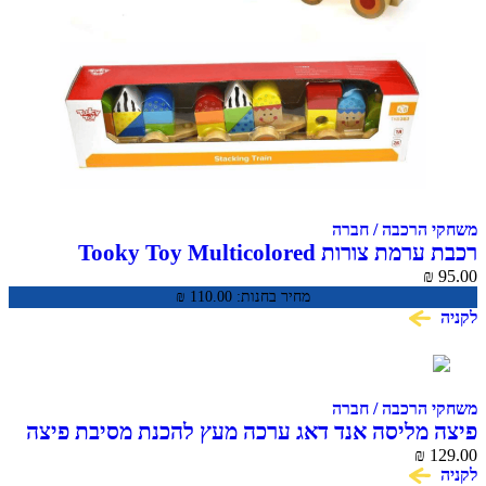
משחקי הרכבה / חברה
רכבת ערמת צורות Tooky Toy Multicolored
Stacking Train TKB383
₪
95.00
מחיר בחנות:
110.00
₪
לקניה
משחקי הרכבה / חברה
פיצה מליסה אנד דאג ערכה מעץ להכנת מסיבת פיצה
₪
129.00
לקניה