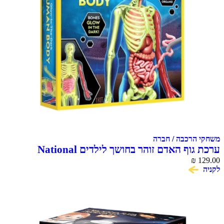
משחקי הרכבה / חברה
ערכת גוף האדם זוהר בחושך לילדים National
Geographic Glow in the Dark Human Body
₪
129.00
לקניה