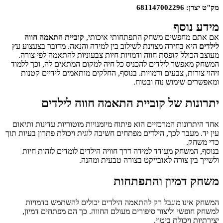
מק"ט יצרן: 681147002296
מידע נוסף
אם אתם מחפשים משחק התפתחותי איכותי,
קוביית התאמה חווה
לילדים
היא בחירה מצוינת לשילוב בין למידה והנאה. מדובר בצעצוע עץ
מעוצב הכולל קופסת חווה ודמויות חיות צבעוניות להתאמה לפי צורה.
המשחק מאפשר לילדים להכניס כל חיה למקום המתאים לה, וכך ללמוד
זיהוי צורות, צבעים ודמויות. בנוסף, החלקים מותאמים לידיים קטנות
ומאפשרים שימוש נוח ובטוח.
יתרונות של קוביית התאמה חווה לילדים
אחד היתרונות המרכזיים הוא פיתוח מיומנויות מוטוריות עדינות ותיאום
עין יד. מעבר לכך, הילדים מפתחים חשיבה לוגית ויכולת פתרון בעיות תוך
כדי משחק.
בנוסף, המשחק מעודד למידה דרך חוויה הילדים לומדים לזהות חיות
ולשייך בין צורה לאובייקט בצורה טבעית ומהנה.
משחק דמיון והתפתחות
המשחק אינו מוגבל רק להתאמה הילדים יכולים להשתמש בדמויות
למשחק חופשי וליצור סיפורים מעולם החווה. כך הם מפתחים דמיון,
יצירתיות ויכולת ביטוי.